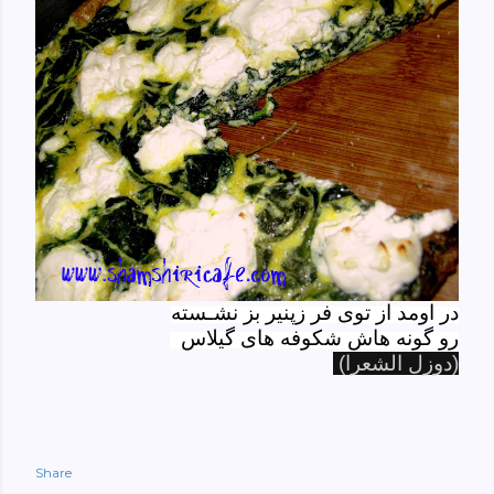
در اومد از توی فر زپنیر بز نشـسته
رو گونه هاش شکوفه های گیلاس
(دوزل الشعرا)
Share