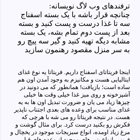
ترفندهای وب لاگ نویسانه:
چنانچه قرار باشه با یک بسته اسفناج
سه تا غذا درست و پست کنید و بسته
بعد از پست دوم تمام بشه، یک بسته
مشابه دیگه تهیه کنید و گیر سه پیچ رو
به سر منزل مقصود رهنمون سازید
اینجا فریتاتای اسفناج داریم. فریتاتا یه نوع غذای
ایتالیایی هست و مکانیزم به وجود آمدن اون هم
ساده است؛ بازیافت! همانطور که می دونید در
آشپزخونه و روی میز غذا خیلی وقت ها خیلی
چیزها زیاد می یان و ضرورت تبدیل اون ها به یه
غذای مناسب برای وعده های بعدی اجتناب ناپذیر
هست. در نتیجه فریتاتا رو می شه با هرچی که
فکرش رو بکنید درست کرد. برای مثال گوشت و
مرغ زیاد اومده، انواع سبزیجات موجود در یخچال و
فریزر، انواع پنیر های موجود از وعده های قبل،