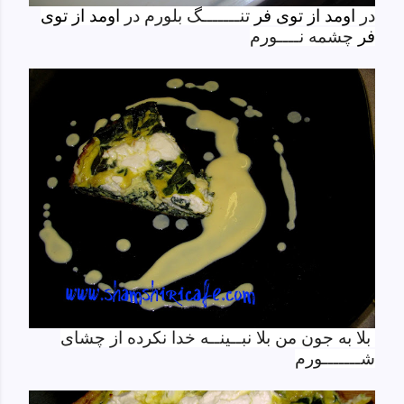
در
اومد از توی فر
تنـــــــگ بلورم در
اومد از توی
فر
چشمه نــــورم
بلا به جون من بلا نبــینــه خدا نکرده از چشای
شـــــــورم