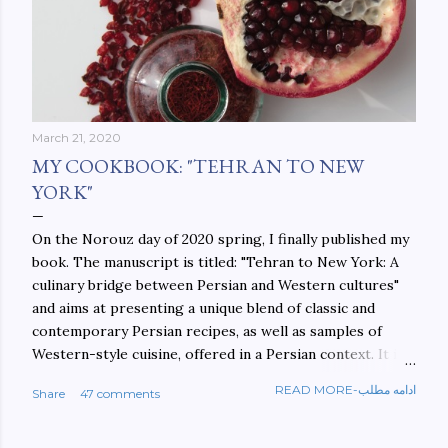
March 21, 2020
MY COOKBOOK: "TEHRAN TO NEW
YORK"
On the Norouz day of 2020 spring, I finally published my
book. The manuscript is titled: "Tehran to New York: A
culinary bridge between Persian and Western cultures"
and aims at presenting a unique blend of classic and
contemporary Persian recipes, as well as samples of
Western-style cuisine, offered in a Persian context. It is
important to build bridges between cultures, and not
READ MORE-ادامه مطلب
Share
47 comments
walls. This book aims at constructing a bridge between
the Persian and Western cultures. The book may be
ordered here: https://www.amazon.com/Tehran-New-