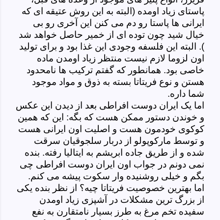
پاستای زیاد اومده (البته به این روش عتیقه ای که
ایرانی ها پاستا رو دم می کنن این آخری رو بی
خیال شید چون توده ای از خمیر حاصل خواهد شد
). البته این فلسفه وجودی این غذا بود و برای تولید
اون لزوما لازم نیست منتظر زیاد اومدن ماده
خاصی بود. همانطور که گفتم ترکیب ها نامحدود
هستن و نوع فریتاتا بسته به ذوق و مواد موجود
شما داره.
اما یک ایران دوست افراطی بعد از دیدن این عکس
و خوندن دستور ممکن هست که بگه: این که همین
کوکوی خودمون هست و اصلیت اون ایرانی هست
و توسط مارکوپولو از دربار سلجوقیان سرقت
شده و از طریق جاده ابریشم به ایتالیا رفته. بنده
نمی دونم در جواب اون ایران دوست افراطی چی
بگم و خیلی روشنیده وار سکوت پیشه می کنم.
اما بهترین خصوصیت فریتاتا چیه؟ از نظر بنده یکی
از بزرگ ترین مشکلات در آشپزی زیاد اومدن
سفیده تخم مرغ به طرز بسیار نامتقارن به نفع