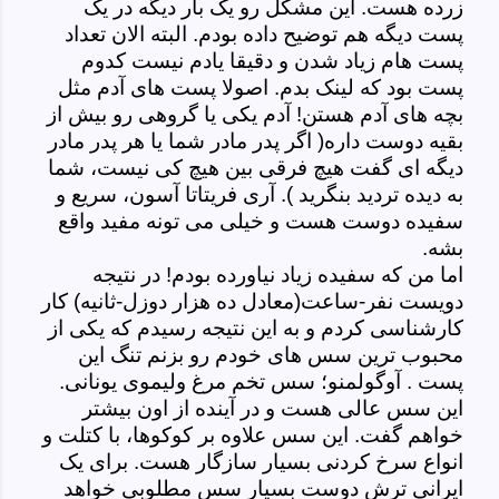
زرده هست. این مشکل رو یک بار دیگه در یک
پست دیگه هم توضیح داده بودم. البته الان تعداد
پست هام زیاد شدن و دقیقا یادم نیست کدوم
پست بود که لینک بدم. اصولا پست های آدم مثل
بچه های آدم هستن! آدم یکی یا گروهی رو بیش از
بقیه دوست داره( اگر پدر مادر شما یا هر پدر مادر
دیگه ای گفت هیچ فرقی بین هیچ کی نیست، شما
به دیده تردید بنگرید ). آری فریتاتا آسون، سریع و
سفیده دوست هست و خیلی می تونه مفید واقع
بشه.
اما من که سفیده زیاد نیاورده بودم! در نتیجه
دویست نفر-ساعت(معادل ده هزار دوزل-ثانیه) کار
کارشناسی کردم و به این نتیجه رسیدم که یکی از
محبوب ترین سس های خودم رو بزنم تنگ این
پست .
آوگولمنو؛ سس تخم مرغ ولیموی یونانی.
این سس عالی هست و در آینده از اون بیشتر
خواهم گفت. این سس علاوه بر کوکوها، با کتلت و
انواع سرخ کردنی بسیار سازگار هست. برای یک
ایرانی ترش دوست بسیار سس مطلوبی خواهد