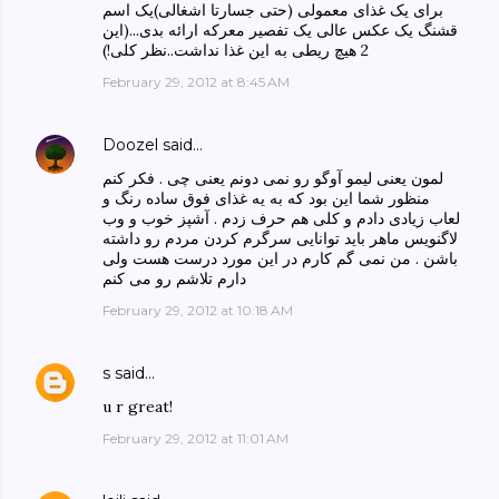
برای یک غذای معمولی (حتی جسارتا اشغالی)یک اسم
قشنگ یک عکس عالی یک تفصیر معرکه ارائه بدی...(این
2 هیچ ریطی به این غذا نداشت..نظر کلی!)
February 29, 2012 at 8:45 AM
Doozel
said…
لمون یعنی لیمو آوگو رو نمی دونم یعنی چی . فکر کنم
منظور شما این بود که به یه غذای فوق ساده رنگ و
لعاب زیادی دادم و کلی هم حرف زدم . آشپز خوب و وب
لاگنویس ماهر باید توانایی سرگرم کردن مردم رو داشته
باشن . من نمی گم کارم در این مورد درست هست ولی
دارم تلاشم رو می کنم
February 29, 2012 at 10:18 AM
s
said…
u r great!
February 29, 2012 at 11:01 AM