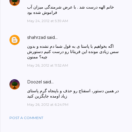
خانم الهه درست شد . با عرض شرمندگی میزان آب
فراموش شده بود
May 24, 2012 at 5:39 AM
shahrzad
said…
اگه بخواهیم با پاستا ی به قول شما دم نشده و بدون
سس زیادی مونده این فریتاتا رو درست کنیم دستورش
چیه؟ ممنون
May 26, 2012 at 11:52 AM
Doozel
said…
در همین دستور، اسفناج رو حذف و باپنجاه گرم پاستای
زیاد اومده جایگزین کنید
May 26, 2012 at 6:24 PM
POST A COMMENT