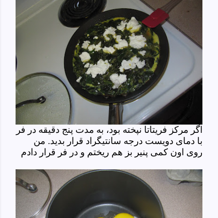
اگر مرکز فریتاتا نپخته بود، به مدت پنج دقیقه در فر
با دمای دویست درجه سانتیگراد قرار بدید. من
روی اون کمی پنیر بز هم ریختم و در فر قرار دادم