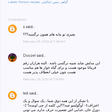
گیاهی
سس
ایتالیایی
Persian recipes
Labels:
COMMENTS
s
said…
یچیزی تو مایه های همون نرگسیه؟؟؟
February 29, 2012 at 7:48 AM
Doozel
said…
این مدلش شاید شبیه نرگسی باشه . البته هزاران رقم
فریتاتا موجود هست و برای گیاه خوار ها هم مناسب
هست چون خیلی انعطاف پذیر هست
February 29, 2012 at 7:51 AM
leili
said…
با تشکر از این همه ذوق شما....یک سوال و یک
اعتراف:1- آوگولمنو چیه؟؟این کلمه از چی اومده؟ 2-
دوزل خان...خدایی اش تفصیرت حرف نداره, می تونی