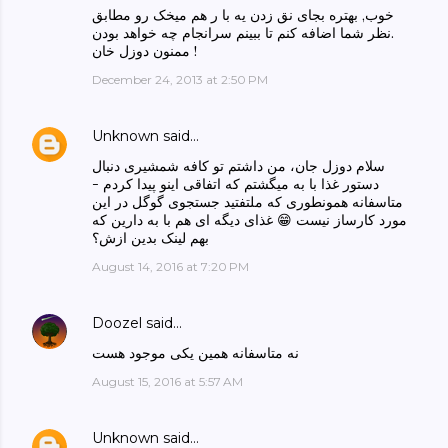
خوب, بهتره بجای نق زدن یه با ر هم میخک رو مطابق
نظر شما اضافه کنم تا ببینم سرانجام چه خواهد بودن.
ممنون دوزل خان !
December 24, 2013 at 2:50 PM
Unknown
said…
سلام دوزل جان، من داشتم تو کافه شمشیری دنبال
دستور غذا با به میگشتم که اتفاقی اینو پیدا کردم -
متاسفانه همونطوری که ملتفتید جستجوی گوگل در این
مورد کارساز نیست 😁 غذای دیگه ای هم با به دارین که
بهم لینک بدین ازش؟
August 14, 2016 at 7:20 PM
Doozel
said…
نه متاسفانه همین یکی موجود هست
August 15, 2016 at 5:57 AM
Unknown
said…