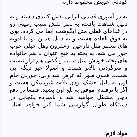
کودکی خویش محفوظ داره.
به در آشپزی قدیمی ایرانی نقش کلیدی داشته و به
دلیل شباهت بافت، به نظر نقش سیب زمینی رو
در غذاهای فعلی مثل آبگوشت ایفا می کرده. بوی
به فوق العاده هست و به دلیل همین بو، با ادویه
های معطر مثل دارچین، زعفرون وهل خیلی خوب
جور می شه. به پخته به هیچ عنوان با هم خانواده
های پخته خودش مثل سیب و گلابی هم تراز نیست
و سرگردنی بالاتر هست و اصولا چیز دیگه ایی
هست. همون طور که عرض شد ولی، خوردن خام
اون به دلیل خشک بودن بافت غیرممکن هست و
اگر با ترفندی موفق به بلع اون بشید، قطعا در دفع
دچار مشکل خواهید شد و نامبرده یکجایی در
دستگاه طویل گوارشی شما گیر خواهد افتاد.
مواد لازم: