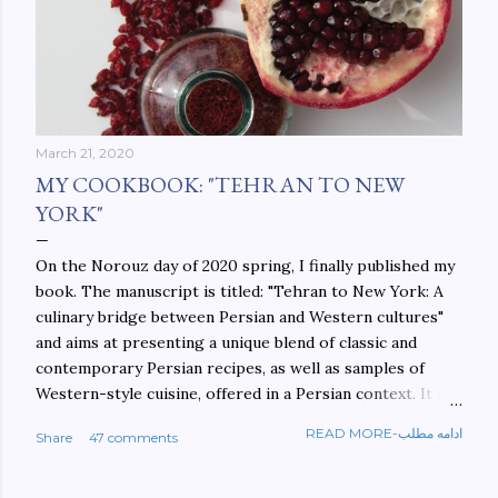
March 21, 2020
MY COOKBOOK: "TEHRAN TO NEW
YORK"
On the Norouz day of 2020 spring, I finally published my
book. The manuscript is titled: "Tehran to New York: A
culinary bridge between Persian and Western cultures"
and aims at presenting a unique blend of classic and
contemporary Persian recipes, as well as samples of
Western-style cuisine, offered in a Persian context. It is
important to build bridges between cultures, and not
READ MORE-ادامه مطلب
Share
47 comments
walls. This book aims at constructing a bridge between
the Persian and Western cultures. The book may be
ordered here: https://www.amazon.com/Tehran-New-