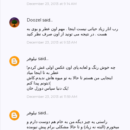
December 23, 2013 at 9:14 AM
Doozel
said…
رب انار زیاد حیاتی نیست اینجا . مهم اون عطر و بوی به
هست . در نتیجه می تونید از اون صرف نظر کنید
December 23, 2013 at 9:53 AM
said…
نیلوفر
چه خوش رنگ و لعابه.پای اون عکس اولی غش کردم!
عطر به تا اینجا میاد
اینجایی من هستم تا حالا به تو میوه هاش ندیدم.کاش
بتونم پیدا کنم:(
یک دنیا سپاس دوزل خان!
December 23, 2013 at 11:59 AM
said…
نیلوفر
راستی یه چیز دیگه.من به خام هم دوست دارم و
میخورم (البته نه زیاد) و تا حالا مشکلی برام پیش نیومده