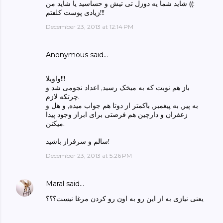
:)) شاید شما یه دوزل تی تیش و حساسید یا شاید من
زیادی پوست کلفتم!!!
December 23, 2013 at 12:14 PM
Anonymous said…
واویلا!!!
باز هم نوبت که به میخک رسید, اعداد نجومی شد و
چرتکه لازم.
به پیر, به پیغمبر, باکمتر از دوتا هم جواب میده, و هل و
زعفران و دارچین هم فرصتی برای ابراز وجود پیدا
میکنن.
سالم و سرفراز باشید!
December 23, 2013 at 5:26 PM
Maral
said…
یعنی نیازی به از این رو به اون رو کردن مرغا نیست؟؟؟