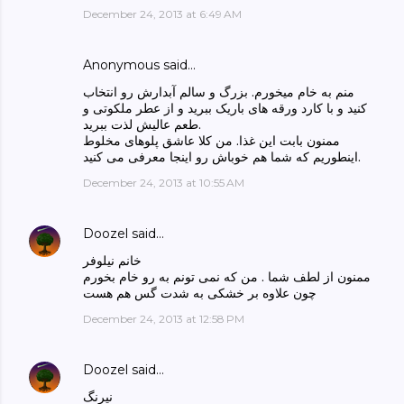
December 24, 2013 at 6:49 AM
Anonymous said…
منم به خام میخورم. بزرگ و سالم آبدارش رو انتخاب
کنید و با کارد ورقه های باریک ببرید و از عطر ملکوتی و
طعم عالیش لذت ببرید.
ممنون بابت این غذا. من کلا عاشق پلوهای مخلوط
اینطوریم که شما هم خوباش رو اینجا معرفی می کنید.
December 24, 2013 at 10:55 AM
Doozel
said…
خانم نیلوفر
ممنون از لطف شما . من که نمی تونم به رو خام بخورم
چون علاوه بر خشکی به شدت گس هم هست
December 24, 2013 at 12:58 PM
Doozel
said…
نیرنگ