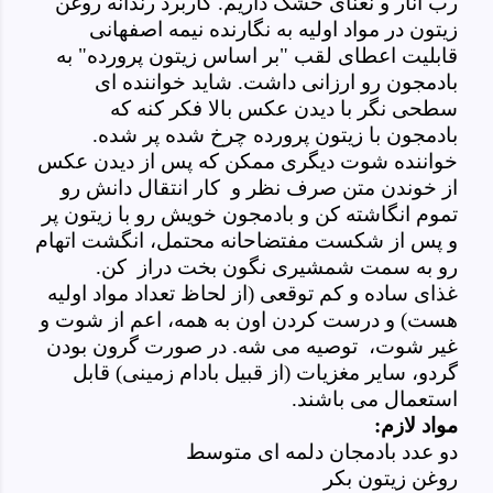
رب انار و نعنای خشک داریم. کاربرد رندانه روغن
زیتون در مواد اولیه به نگارنده نیمه اصفهانی
قابلیت اعطای لقب "بر اساس زیتون پرورده" به
بادمجون رو ارزانی داشت. شاید خواننده ای
سطحی نگر با دیدن عکس بالا فکر کنه که
بادمجون با زیتون پرورده چرخ شده پر شده.
خواننده شوت دیگری ممکن که پس از دیدن عکس
از خوندن متن صرف نظر و کار انتقال دانش رو
تموم انگاشته کن و بادمجون خویش رو با زیتون پر
و پس از شکست مفتضاحانه محتمل، انگشت اتهام
رو به سمت شمشیری نگون بخت دراز کن.
غذای ساده و کم توقعی (از لحاظ تعداد مواد اولیه
هست) و درست کردن اون به همه، اعم از شوت و
غیر شوت، توصیه می شه. در صورت گرون بودن
گردو، سایر مغزیات (از قبیل بادام زمینی) قابل
استعمال می باشند.
مواد لازم:
دو عدد بادمجان دلمه ای متوسط
روغن زیتون بکر