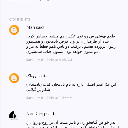
COMMENTS
Mari
said…
طعم بهشتى ش رو توى عكس هم ميشه احساس كرد .
بنده از طرفداران پر و پا قرص بادمجون و همينطور
زيتون پرورده هستم . تركيب دو تاش باهم قطعأ يه تير و
دو نشون خواهد بود . ممنون جناب شمشيرى .
January 10, 2019 at 9:25 AM
said…
روناک
(این غذا اسم اصیلی داره به نام بادمجان کباب (بادمجان
شکم پر گیلانی
January 10, 2019 at 11:36 AM
Nei Rang
said…
:) اندر خواص گیاهخواری و تاثیر مثبت آن بر روح و روان:
از وقتی که غذاهای گیاهی بیشتری در کافه عرضه میشود,