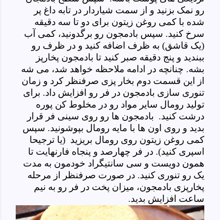
رو نمک بزنید و از سمت شیاردار در تابه داغ پر
شده با کمی روغن زیتون برای دو تا سه دقیقه
سرخ کنید. سپس بادمجون رو برگدونید، کمی آب
(یک قاشق) به ظرف اضافه کنید و در ظرف رو
ببندید و پنج دقیقه صبر کنید تا بادمجون پخارپز
بشه. چنانچه در ادامه ملاحظه خواهد شد، می شه
از این قسمت دوم بخار پزی صرفنظر کرد و زمان
تنوری سازی بادمجون در فر رو افزایش داد. برای
تولید رومال سایر مواد رو در مخلوط کن پوره
درشت کنید. بادمجون ها رو روی سینی فر قرار
بدید و روی اون ها با مایه رومال بپوشونید. سپس
کمی روغن زیتون روی رومال بریزید (یا ترجیحا
اسپری کنید). در فر چهارصد و پنجاه فارنهایت تا
همون دویست و سی سانتیگراد خودمون به مدت
یک رو تنوری کنید. در صورت صرفنظر از مرحله
پخارپزی بادمجون، میزان پخت در فر رو به نیم
ساعت افزایش بدید.