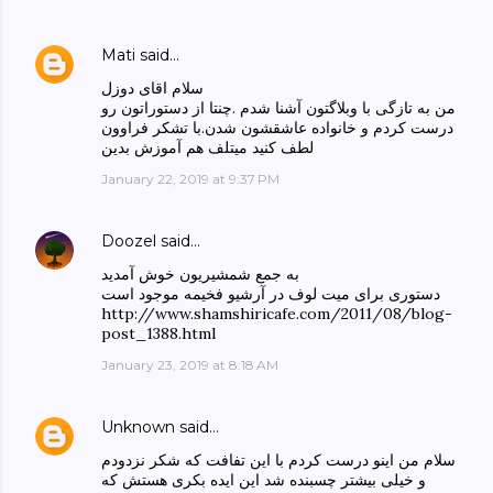
Mati
said…
سلام اقای دوزل
من به تازگی با وبلاگتون آشنا شدم .چنتا از دستوراتون رو
درست کردم و خانواده عاشقشون شدن.با تشکر فراوون
لطف کنید میتلف هم آموزش بدین
January 22, 2019 at 9:37 PM
Doozel
said…
به جمع شمشیریون خوش آمدید
دستوری برای میت لوف در آرشیو فخیمه موجود است
http://www.shamshiricafe.com/2011/08/blog-
post_1388.html
January 23, 2019 at 8:18 AM
Unknown
said…
سلام من اینو درست کردم با این تفافت که شکر نزدودم
و خیلی بیشتر چسبنده شد این ایده بکری هستش که