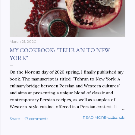
March 21, 2020
MY COOKBOOK: "TEHRAN TO NEW
YORK"
On the Norouz day of 2020 spring, I finally published my
book. The manuscript is titled: "Tehran to New York: A
culinary bridge between Persian and Western cultures"
and aims at presenting a unique blend of classic and
contemporary Persian recipes, as well as samples of
Western-style cuisine, offered in a Persian context. It is
important to build bridges between cultures, and not
READ MORE-ادامه مطلب
Share
47 comments
walls. This book aims at constructing a bridge between
the Persian and Western cultures. The book may be
ordered here: https://www.amazon.com/Tehran-New-