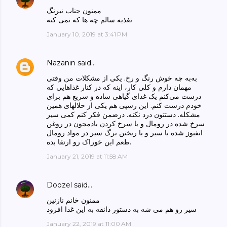
ممنون جناب نیرنگ
تغذیه سالم چه ها که نمی کنه
January 10, 2019 at 3:41 PM
Nazanin
said…
به‌به چه خوش رنگ و رخ. یکی از مشکلات من وقتی
مهمان دارم و کلی کار، اینه که در کنار غذاهایی که
درست می‌کنم یک غذای گیاهی ساده و سریع هم برای
خودم درست کنم. این رسپی هم یکی از حلالهای همین
مشکله. دستتون درد نکنه. درضمن فکر کنم کمی سیر
سرخ شده در رومال و یا سرخ کردن بادمجون در روغن
انفیوز شده با سیر و یا ریختن برگ سیر در مواد رومال
طعم این خوراک رو ارتقا بده.
January 21, 2019 at 11:58 AM
Doozel
said…
ممنون خانم نازنین
سیر رو هم می شه به دستور ذائقه به این غذا افزود
January 22, 2019 at 11:00 AM