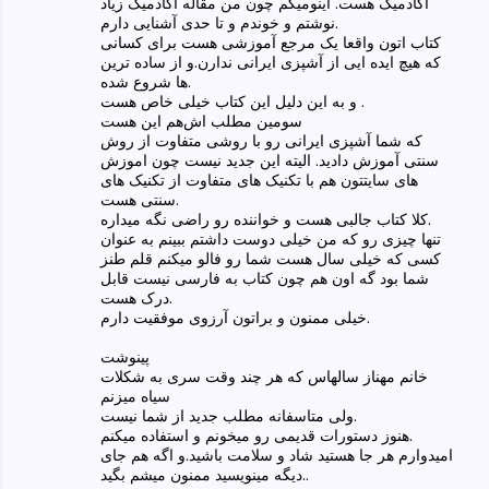
آکادمیک هست. اینو‌میگم چون من مقاله آکادمیک زیاد
نوشتم و خوندم و تا حدی آشنایی دارم.
کتاب اتون واقعا یک مرجع آموزشی هست برای کسانی
که هیچ ایده ایی از آشپزی ایرانی ندارن.و از ساده ترین
ها شروع شده.
و به این دلیل این کتاب خیلی خاص هست .
سومین مطلب اش‌هم این هست
که شما آشپزی ایرانی رو با روشی متفاوت از روش
سنتی آموزش دادید. الیته این جدید نیست چون اموزش
های سایتتون هم با تکنیک های متفاوت از تکنیک های
سنتی هست.
کلا کتاب جالبی هست و خواننده رو راضی نگه میداره.
تنها چیزی رو که من خیلی دوست داشتم ببینم به عنوان
کسی که خیلی سال هست شما رو فالو میکنم قلم طنز
شما بود گه اون هم چون کتاب به فارسی نیست قابل
درک هست.
خیلی ممنون و براتون آرزوی موفقیت دارم.
پینوشت
خانم مهناز سالهاس که هر چند وقت سری به شکلات
سیاه میزنم
ولی متاسفانه مطلب جدید از شما نیست.
هنوز دستورات قدیمی رو میخونم و استفاده میکنم.
امیدوارم هر جا هستید شاد و سلامت باشید.و اگه هم جای
دیگه مینویسید ممنون میشم بگید..