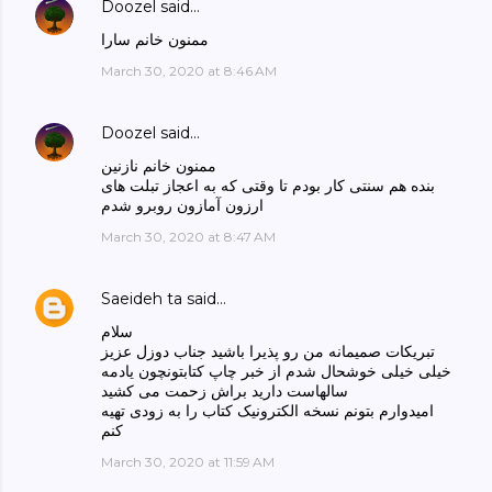
Doozel
said…
ممنون خانم سارا
March 30, 2020 at 8:46 AM
Doozel
said…
ممنون خانم نازنین
بنده هم سنتی کار بودم تا وقتی که به اعجاز تبلت های
ارزون آمازون روبرو شدم
March 30, 2020 at 8:47 AM
Saeideh ta
said…
سلام
تبریکات صمیمانه من رو پذیرا باشید جناب دوزل عزیز
خیلی خیلی خوشحال شدم از خبر چاپ کتابتونچون یادمه
سالهاست دارید براش زحمت می کشید
امیدوارم بتونم نسخه الکترونیک کتاب را به زودی تهیه
کنم
March 30, 2020 at 11:59 AM