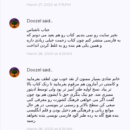
March 27, 2020 at 11:15 PM
Doozel
said…
جناب ناشناس
نخیر سایت رو نمی بندیم. کتاب رو هم بعید می دونم که
به فارسی منتشر کنم چون کتاب زحمت خیلی زیادی داره
و همین یکی هم بنده رو به غلط کردن انداخت
March 28, 2020 at 6:25 AM
Doozel
said…
خانم شادی بسیار ممنون از نقد خوب تون. لطف بفرمایید
و کامنتی در آمازون هم مرقوم بفرمایید تا رنک کتاب بالا
تر بیاد. نسخ اولیه طنز آمیز تر بود ولی توسط ادیتور
ممیزی شد. چو نیک بنگری حق با ایشون هم بود چون
گفت اگر می خواهی فرهنگ کشورت رو معرفی کنی
سعی کن سطح بالاتر و رسمی تر بنویسی. در هر حال
موانع زبانی و فرهنگی هم دخیل بودن و قلم انگلیسی
بنده هیچ گاه به رده طنز آلود فارسی نویسی بنده نخواهد
رسید
March 28, 2020 at 6:29 AM