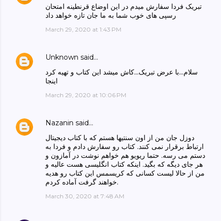
تبریک فردا سفارش میدم در این اوضاع قرنطینه امتحان
رسپی های خوب شما به ما جان تازه خواهد داد
March 29, 2020 at 1:43 PM
Unknown
said…
سلام...با عرض تبریک...کاش میشد این کتاب و تهیه کرد
اینجا
March 29, 2020 at 10:06 PM
Nazanin
said…
دوزل جان من از اون سنتیها هستم که با کتاب دیجیتال
ارتباط برقرار نمی کنند. کتاب رو سفارش دادم و فردا به
دستم می رسه. حتما ریویو هم خواهم نوشت در آمازون و
هر جای دیگه که بگید. اینکه کتاب انگلیسی هست عالیه و
من از حالا لیست کسانی که کریسمس این کتاب رو هدیه
خواهند گرفت آماده کردم.
March 30, 2020 at 7:48 AM