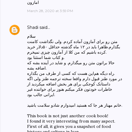
امازون
March 28, 2020 at 3:59 PM
Shadi
said…
سلام
متن رو برای آمازون آماده کردم. ولی نگذاشت کامنت
بگذارم.ظاهرا باید در ۱۲ ماه گذشته حداقل ۵۰‌دلار خرید
کرده باشیم که من کلا از آمازون چیزی نمیخرم.
و کتاب شما استثنا بود.
حالا براتون متن رو میگذارم. و شاید در آینده بشه که
اضافه بشه.
راه دیگه هم‌این هست که کسی از طرف من بگذاره.
در مورد طنز قبول دارم واقعا سخته ترجمه طنز ولی اگه
داستانک کوجکی برای هر بخش اضافه میکردید از
خاطرات خودتون فکر میکنم هنوز برای خواننده غیر
ایرانی جالب بود.
خانم مهناز هر جا که هستید امیدوارم شادو سلامت باشید.
This book is not just another cook book!
I found it very interesting from many aspect.
First of all, it gives you a snapshot of food
history and culture in Iran.