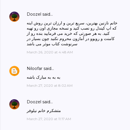
Doozel
said…
خانم نازنین بهترین، سریع ترین و ارزان ترین روش اینه
که اپ کیندل رو نصب کنید و نسخه مجازی اون رو تهیه
کنید. به هر صورتی که خرید می فرمایید بنده رو از
کامنت و رویوو در آمازون محروم نکنید چون بسیار در
سرنوشت کتاب موثر می باشد
March 26, 2020 at 4:48 AM
Niloofar
said…
به به به مبارک باشه
March 27, 2020 at 8:02 AM
Doozel
said…
متشکرم خانم نیلوفر
March 27, 2020 at 11:17 AM