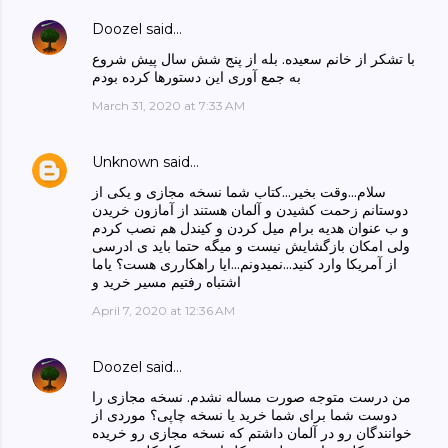
Doozel
said…
با تشکر از خانم سعیده. بله از پنج شش سال پیش شروع
به جمع آوری این دستورها کرده بودم
March 31, 2020 at 7:33 AM
Unknown
said…
سلام...وقت بخیر...کتاب شما نسخه مجازی و یکی از
دوستانم زحمت کشیدن و آلمان هستند از آمازون خریدن
و ب عنوان هدیه برام میل کردن و کیندل هم نصب کردم
ولی امکان بازگشایش نیست و میگه حتما باید ی ادرسی
از آمریکا وارد کنید...نمیدونم...ایا راهکارری هست؟ یاما
اشتباه رفتیم مسیر خرید و
April 7, 2020 at 12:36 AM
Doozel
said…
من درست متوجه صورت مساله نشدم. نسخه مجازی را
دوست شما برای شما خرید یا نسخه چاپی؟ موردی از
خوانندگان رو در آلمان داشتم که نسخه مجازی رو خریده