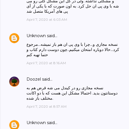
و مشکلی نداشته. ولی در کل این مشکل کلی رو می
شه با وی پی ان حل کرد. به اون صورت که با یکی از آی
پی های آمریکا متصل شد
April 7, 2020 at 6:03 AM
Unknown
said…
نسخه مجازی و...چرا با وی پی ان هم باز نمیشه...مرجوع
کرد...حالا دوباره امتحان میکنیم..چون دوست دارم کتاب و
حتما تهیه کنم
April 7, 2020 at 8:16 AM
Doozel
said…
نسخه مجازی رو در کیندل می شه قرض هم به
دوستانتون بدید. احتمالا مشکل این هست که با دو اکانت
مختلف باز شده.
April 7, 2020 at 8:57 AM
Unknown
said…