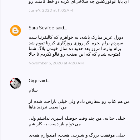
ای بابا اتوکورکشن چه سلاخی‌ای کرده دو خط کامنت رو
June 7, 2020 at 11:05 AM
Sara Seyfee
said…
دوزل عزیز مبارک باشه، به خواهرم که کالیفرنیا ست
سپردم برام بخره اگر روزی روزگاری کرونا تموم شد
برام بیاره. امروز بعد حدود ده سال خوندن بلاگ شما
متوجه شدم که که این صفحه رو فالو نکردم تا حالا!
November 3, 2020 at 4:20 AM
Gigi
said…
سلام
من هم کتاب رو سفارش دادم ولی خیلی ناراحت شدم از
من اسمی نبردید هاها
خیلی جذابه، من چند وقت حوصله آشپزی نداشتم ولی
می‌خوام باز دست به کار شم
خیلی موفقیت بزرگ و شیرینی هست، امیدوارم همه‌ی