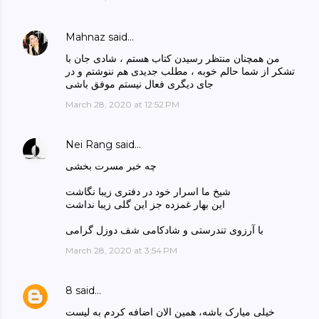
Mahnaz
said…
من همچنان منتظر رسیدن کتاب هستم ، شادی جان با
تشکر از شما حالم خوبه ، مطلب جدیدی هم ننوشتم و در
جای دیگری فعال نیستم موفق باشی
March 28, 2020 at 12:52 PM
Nei Rang
said…
چه خبر مسرت بخشی
شیخ ما اسرار خود در دفتری زیبا نگاشت
این بهار غمزده جز این گلی زیبا نداشت
با آرزوی تندرستی و شادکامی شف دوزل گرامی
March 28, 2020 at 3:54 PM
8
said…
خیلی میارک باشه، همین الان اضافه کردم به لیست