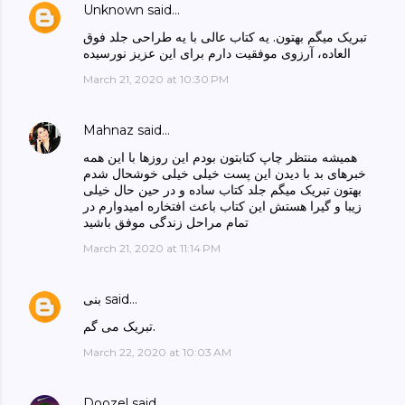
Unknown
said…
تبریک میگم بهتون. یه کتاب عالی با یه طراحی جلد فوق
العاده، آرزوی موفقیت دارم برای این عزیز نورسیده
March 21, 2020 at 10:30 PM
Mahnaz
said…
همیشه منتظر چاپ کتابتون بودم این روزها با این همه
خبرهای بد با دیدن این پست خیلی خیلی خوشحال شدم
بهتون تبریک میگم جلد کتاب ساده و در حین حال خیلی
زیبا ‌و گیرا هستش این کتاب باعث افتخاره امیدوارم در
تمام مراحل زندگی موفق باشید
March 21, 2020 at 11:14 PM
said…
بنی
تبریک می گم.
March 22, 2020 at 10:03 AM
Doozel
said…