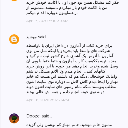
فکر کنم مشکل همین بود چون اون با اکانت خودش خرید
من با اکانت خودم باز میکردم ...نمیشد....ممنونم از
راهنماییتون..دوباره اقدام میکنم..
April 7, 2020 at 10:30 AM
said…
مهشید
برای خرید کتاب از آمازون در داخل ایران یا باواسطه
شرکت های واسط باید بخریدو یا اینکه مثل من توی
آمازون با آدرس یک آشنای خارج کشور ثبت نام کنید و
بعد با تهیه یککیفیت کارت آمازون و حتما حتما با وپی ان
وصل شده وخرید انجام دهید من خودم با این روش خرید
کتابهای کیندل انجام میدم وتا الانم مشکل نداشتم
وامایک خوشحالی دیگه هم که دلشتم این هست که خانم
مهناز را اینجا دیدم کاش کاش .... دوباره توی سایت اشون
مطلب بنویسند منکه تمام رسپی های سایت اشون دونه
دونه توی خونه انجام دادم و همه اش عالی بودند
April 18, 2020 at 12:26 PM
Doozel
said…
ممنون خانم مهشید. خانم مهناز کم نوشتن ولی گزیده