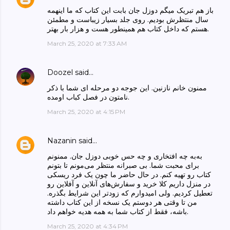
باز هم تبریک میگم دوزل جان بابت این کتاب که ما اینهمه
سال منتظرش بودیم. روی جلد بسیار زیباست و مطمئن
هستم که داخل کتاب هم همینطور هست و هزار بار بهتر.
March 25, 2020 at 7:33 AM
Doozel
said…
ممنون خانم نازنین. این جوجه دو مرحله ای شما با ذکر
نامتون در فصل کباب اومده.
March 25, 2020 at 4:15 PM
Nazanin
said…
به‌به چه افتخاری و چه حس خوبی دوزل جان. ممنونم
برای محبت شما. بی صبرانه منتظر می‌مونم تا بتونم
کتاب رو تهیه کنم. در حال حاضر ما چون یک فرد ریسکی
در منزل داریم کلا خرید و سفارش‌های آنلاین و آفلاین رو
تعطیل کردیم. ولی امیدوارم که زودتر این شرایط بگذره.
من تا وقتی هر دوستم یک نسخه از این کتاب داشته
باشه، فقط از کتاب شما به همه هدیه خواهم داد.
March 25, 2020 at 4:34 PM