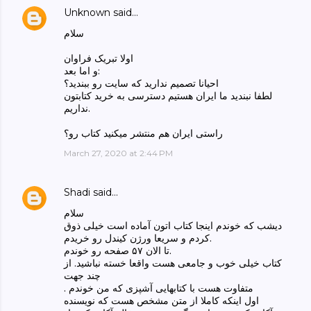
Unknown
said…
سلام
اولا تبریک فراوان
و اما بعد:
احیانا تصمیم‌ ندارید که سایت رو ببندید؟
لطفا نبندید ما ایران‌ هستیم دسترسی به خرید کتابتون
نداریم.
راستی ایران هم منتشر میکنید کتاب رو؟
March 27, 2020 at 2:44 PM
Shadi
said…
سلام
دیشب که خوندم اینجا کتاب اتون آماده است خیلی ذوق
کردم و سریعا ورژن کیندل رو خریدم.
تا الان ۵۷ صفحه رو خوندم.
کتاب خیلی خوب و جامعی هست واقعا خسته نباشید. از
چند جهت
. متفاوت هست با کتابهایی آشپزی که من خوندم
اول اینکه کاملا از متن مشخص هست که نویسنده