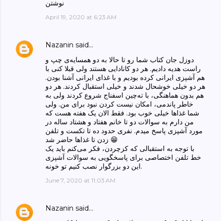
نوشتن
April 19, 2020 at 6:23 AM
Nazanin
said…
دوزل جان کتاب شما رو تا حالا به دو همسایه‌ی چپ و
راست هدیه دادیم. هر دو کانادایی هستند ولی قبلا کنی با
هم آشپزی ایرانی کرده بودیم و با غذای ایرانی آشنا بودن.
هر دو خیلی خوشحال شدند و خیلی استقبال کردند. هر دو
هم بدون هماهنگی، با ته‌چین اسفناج شروع کردند ولی به
خاطر پاندمی، امکان نیست کردن نبود برای من. ولی
شما غذاها خیلی خوب بود. فقط الان یک هفته هست که
من دارم به سوالات دو تا خانم هفتاد و هشتاد ساله در
مورد آشپزی پاسخ میدم. نفری حدود ده تا تکست و تلفن
زدن تا غذاها حاضر شد 😁
با توجه به استقبالی که کزچردن، فکر می‌کنم باید یک
خط تلفن اختصاصی برای پاسخگویی به سوالات آشپزی
این دو بزرگوار نصب کنیم تو خونه.
June 7, 2020 at 11:03 AM
Nazanin
said…