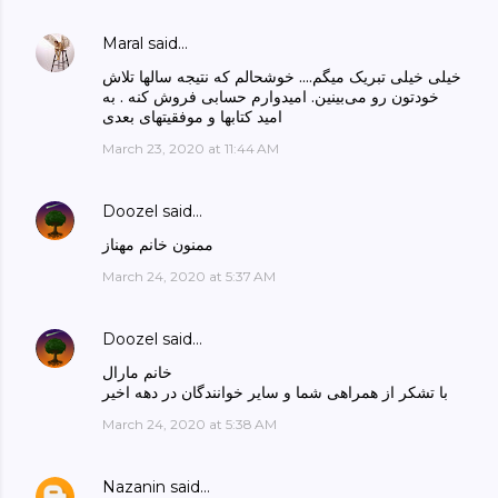
Maral
said…
خیلی خیلی تبریک میگم.... خوشحالم که نتیجه سالها تلاش
خودتون رو می‌بینین. امیدوارم حسابی فروش کنه . به
امید کتابها و موفقیتهای بعدی
March 23, 2020 at 11:44 AM
Doozel
said…
ممنون خانم مهناز
March 24, 2020 at 5:37 AM
Doozel
said…
خانم مارال
با تشکر از همراهی شما و سایر خوانندگان در دهه اخیر
March 24, 2020 at 5:38 AM
Nazanin
said…