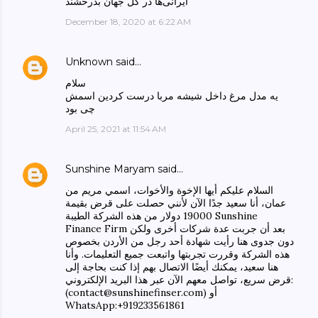
ایرانی‌ها در کل جهان بدرخشند
December 18, 2020 at 6:22 AM
Unknown
said…
سلام
یه مدل مرغ داخل شیشه مربا درست کردین اسمش
چی بود
April 25, 2021 at 11:54 AM
Sunshine Maryam
said…
السلام عليكم أيها الإخوة والأخوات، اسمي مريم من
عمان، أنا سعيد جدًا الآن لأنني حصلت على قرض بقيمة
19000 دولار من هذه الشركة الطيبة Sunshine
Finance Firm بعد أن جربت عدة شركات أخرى ولكن
دون جدوى هنا رأيت شهادة أحد رجل من الأردن بخصوص
هذه الشركة وقررت تجربتها واتبعت جميع التعليمات. وأنا
هنا سعيد، يمكنك أيضًا الاتصال بهم إذا كنت بحاجة إلى
قرض سريع، تواصل معهم الآن عبر هذا البريد الإلكتروني:
(contact@sunshinefinser.com) أو
WhatsApp:+919233561861