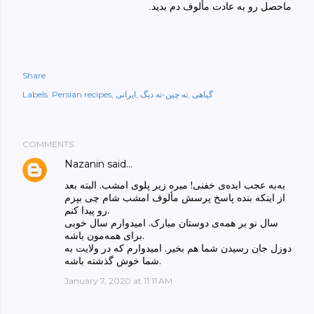
ماحصل رو به عادت مألوف دم بدید.
Share
گیاهی
ته چین-ته دیگ
ایرانی
Persian recipes
Labels:
COMMENTS
Nazanin
said…
به‌به عجب ایده‌ی خفنی! میره زیر پلوی امشب. البته بعد
از اینکه بنده پاسخ پرسش مألوف امشب شام چی بپزم
رو پیدا کنم.
سال نو بر همه‌ی دوستان مبارک. امیدوارم سال خوبی
برای همه‌مون باشه.
دوزل جان رسیدن شما هم بخیر. امیدوارم که در ولایت به
شما خوش گذشته باشه.
January 7, 2020 at 11:11 AM