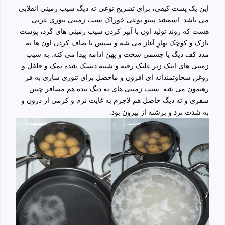
این یک پست کیفی، برای تشریح نوعی ته دیگ سیب زمینی انقلابی
می باشد. اسمشد پتیتو نوعی خوراک سیب زمینی تنوری غربی
هست که روند تولید اون با آبپز کردن سیب زمینی های گرد، پوست
نازک و کوچک بهارِ آغاز می شه و سپس با صاف کردن اون ها به
مدد کف دیگ یا جسمی سخت و پهن ادامه پیدا می کنه. به سیب
زمینی های اینک زیر غلتک رفته و شبیه دیسک شده نمک و فلفل و
روغن سخاوتمندانه ای افزون و ماحصل برای تنوری سازی به فر
رهنمون می شه. سیب زمینی های ته دیگ بنده هم مسافر چنین
سفری و ته دیگ حاصل هم لاجرم به غایت نرم و کرمی از درون و
به شدت ترد و برشته از بیرون بود.