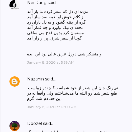
Nei Rang
said…
مژده ای دل که سفر کرده ما باز آمد
از کلام خوش او نغمه صد ساز آمد
گره از چنته گشود و به دل یاران زد
تحفه‌ای نیک بیاورد و چه غماز آمد
مستمان کرد بدون قدح می ساقی
گوییا از سفر شرق, پر از راز آمد
و متشکر شف دوزل عزیز, عالی بود این ایده
January 8, 2020 at 5:39 AM
Nazanin
said…
نی‌رنگ جان این شعر از خود شماست؟ چقدر زیباست.
طبع شعر شما رو البته ما می‌شناختیم ولی واقعا نه در
این حد. دم شما گرم.
January 8, 2020 at 12:08 PM
Doozel
said…