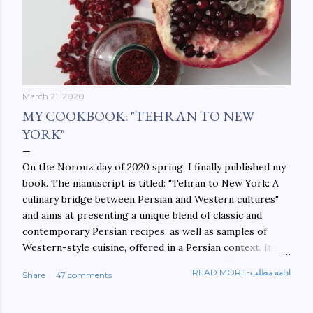
March 21, 2020
MY COOKBOOK: "TEHRAN TO NEW
YORK"
On the Norouz day of 2020 spring, I finally published my
book. The manuscript is titled: "Tehran to New York: A
culinary bridge between Persian and Western cultures"
and aims at presenting a unique blend of classic and
contemporary Persian recipes, as well as samples of
Western-style cuisine, offered in a Persian context. It is
important to build bridges between cultures, and not
READ MORE-ادامه مطلب
Share
47 comments
walls. This book aims at constructing a bridge between
the Persian and Western cultures. The book may be
ordered here: https://www.amazon.com/Tehran-New-