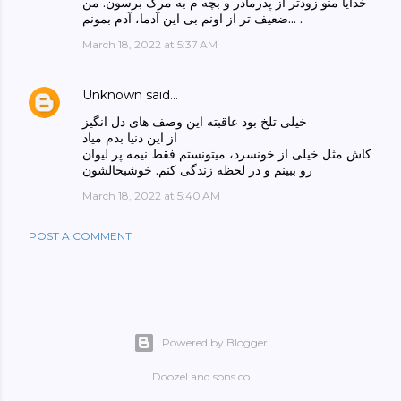
خدایا منو زودتر از پدرمادر و بچه م به مرگ برسون. من
ضعیف تر از اونم بی این آدما، آدم بمونم... .
March 18, 2022 at 5:37 AM
Unknown
said…
خیلی تلخ بود عاقبته این وصف های دل انگیز
از این دنیا بدم میاد
کاش مثل خیلی از خونسرد، میتونستم فقط نیمه پر لیوان
رو ببینم و در لحظه زندگی کنم. خوشبحالشون
March 18, 2022 at 5:40 AM
POST A COMMENT
Powered by Blogger
Doozel and sons co