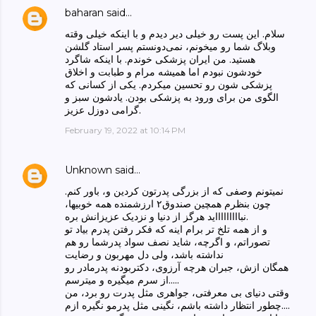
baharan
said…
سلام. این پست رو خیلی دیر دیدم و با اینکه خیلی وقته
وبلاگ شما رو میخونم، نمی‌دونستم پسر استاد گلشن
هستید. من ایران پزشکی خوندم. با اینکه شاگرد
خودشون نبودم اما همیشه مرام و طبابت و اخلاق
پزشکی شون رو تحسین میکردم. یکی از کسانی که
الگوی من برای ورود به پزشکی بودن. یادشون سبز و
گرامی دوزل عزیز.
February 19, 2022 at 10:14 PM
Unknown
said…
نمیتونم وصفی که از بزرگی پدرتون کردین و، باور کنم.
چون بنظرم همچین صندوق۲ ارزشمنده همه خوبیها،
نباااااااااید هرگز از دنیا و نزدیک عزیزانش بره.
و از همه تلخ تر برام اینه که فکر رفتن پدرم بیاد تو
تصوراتم، و اگرچه، شاید نصف سواد پدرشما رو هم
نداشته باشد، ولی دل مهربون و رضایت
همگان ازش، جبران هرچه آرزوی، دکتربودنه پدرمادر رو
از سرم میگیره و میترسم.....
وقتی دنیای بی معرفتی، جواهری مثل پدرت رو برد، من
چطور انتظار داشته باشم، نگینی مثل پدرمو نگیره ازم....