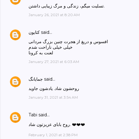
تسلیت میگم، زندگی و مرگ زیبایی داشتن.
January 26, 2021 at 8:20 AM
said…
کتایون
افسوس و دریغ از هجرت چنین بزرگ مردانی
خیلی خیلی ناراحت شدم
لعنت به کرونا
January 27, 2021 at 6:03 AM
said…
جمایانگ
روحشون شاد. یادشون جاوید
January 31, 2021 at 3:54 AM
Tabi
said…
روح بابای عزیزتون شاد. ❤️❤️❤️
February 1, 2021 at 2:38 PM