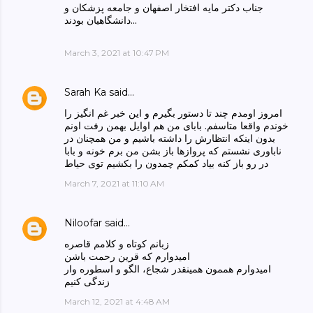
جناب دکتر مایه افتخار اصفهان و جامعه پزشکان و
دانشگاهیان بودند...
March 3, 2021 at 10:47 PM
Sarah Ka
said…
امروز اومدم چند تا دستور بگیرم و این خبر غم انگیز را
خوندم واقعا متاسفم. بابای من هم اوایل بهمن رفت اونم
بدون اینکه انتظارش را داشته باشیم و من همچنان در
ناباوری نشستم که پروازها باز بشن من برم خونه و بابا
در رو باز کنه بیاد کمکم چمدون را بکشیم توی حیاط
March 7, 2021 at 11:10 AM
Niloofar
said…
زبانم کوتاه و کلامم قاصره
امیدوارم که قرین رحمت باشن
امیدوارم هممون همینقدر شجاع، الگو و اسطوره وار
زندگی کنیم
March 12, 2021 at 4:48 AM