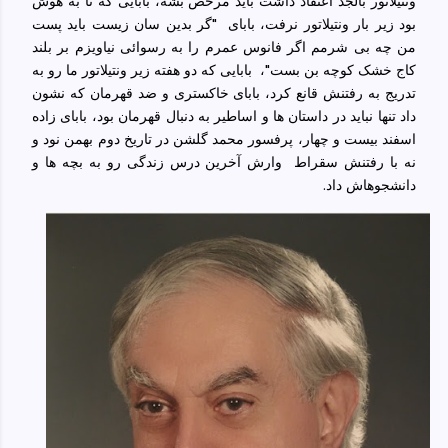
ونتیلاتور بالجد اعتقاد داشت باید مرخص بشه، بابایی که تا به هوش
بود زیر بار ونتیلاتور نرفت، بابای
"گر بدین سان زیست باید پست
من چه بی شرمم اگر فانوس عمرم را به رسوائی نیاویزم بر بلند
کاج خشک کوچه بن بست"،
بابایی که دو هفته زیر ونتیلاتور ما رو به
تدریج به رفتنش قانع کرد، بابای خاکستری و ضد قهرمان که نشون
داد تنها نباید در داستان ها و اساطیر به دنبال قهرمان بود، بابای زاده
اسفند بیست و چهار، پرفسور محمد گلشن در تاریخ دوم بهمن نود و
نه با رفتنش سقراط
وارش آخرین درس زندگی رو به بچه ها و
دانشجوهاش داد.