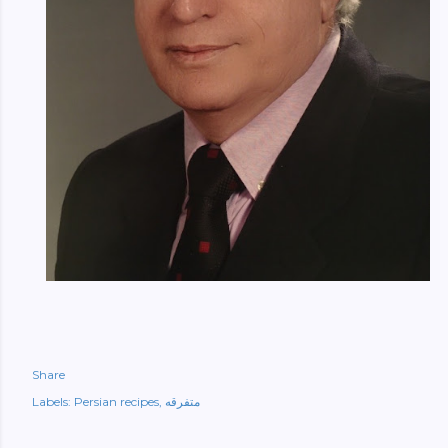
Share
متفرقه
Persian recipes
Labels: