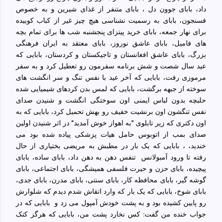
داد، بابای جوون دل ، بابای متنفر از غذای شیرین و به خصوص
فسنجون، بابای به رسمیت نشناسی هیچ چیز غیر از کباب کوبیده
برای نهار جمعه، بابای خرید پیتزای پنجشنبه شب ها برای تمام بچه
های فامیل، بابای عاشق نوروز، بابای معتقد به ایران فرهنگی
بزرگ، بابای عاشق افغانستان و تاجیکستان و کردستان، بابایی که
عید سال شصت و شش برنامه سفرمون رو تعطیل کرد و به سفر
مرموزی رفت، بابایی که آخر عید با نفس تنگ و سر انگشت های
سوخته از جبهه برگشت، بابایی که لمس بدن کردهای شیمیایی شده
حلبچه بدون لباس ایمنی اون سوختگی انگشت و شنیدن صدای
نفس تنگشون اون برنشیت خفیف رو بهش تحمیل کرد، بابایی که به
اون دکتری که زیر تابلوی "به اهواز خوش آمدید" در اثر شنیدن اولین
صدای بمب از اتوبوس حامل هیات پزشکی پیاده شده بود می
خندید، ، بابایی که یک بار در مطبش به مریضی بختیاری از حال
رفته تا ورود آمبولانس
تنفس دهن به دهن داد، بابای ساده، بابای
پیچیده، بابای حزن و حیرت فلسفی همیشگی، بابای اجتماعی، بابای
گوشه گیر، بابای محافظه کار، بابای سنتی، بابای مدرن، بابای جدی،
بابای شوخ، بابایی که یک بار که وارد اتقاش شدم دیدم که شلوارش
رو پایین کشیده بود و به پشت خودش آمپول می زد و
بابایی که در
جواب خنده من گفت: کس نخارد پشت من، بابایی که هرگز کتک