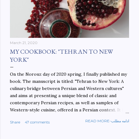
March 21, 2020
MY COOKBOOK: "TEHRAN TO NEW
YORK"
On the Norouz day of 2020 spring, I finally published my
book. The manuscript is titled: "Tehran to New York: A
culinary bridge between Persian and Western cultures"
and aims at presenting a unique blend of classic and
contemporary Persian recipes, as well as samples of
Western-style cuisine, offered in a Persian context. It is
important to build bridges between cultures, and not
READ MORE-ادامه مطلب
Share
47 comments
walls. This book aims at constructing a bridge between
the Persian and Western cultures. The book may be
ordered here: https://www.amazon.com/Tehran-New-