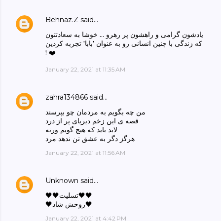
Behnaz.Z
said…
يادشون گرامى و راهشون پر رهرو ... خوشا به سعادتتون
كه زندگى با چنين انسانى رو به عنوان 'بابا' تجربه كردين
! ❤️
January 22, 2021 at 11:35 AM
zahra134866
said…
من چه بگویم به مردمان چو بپرسند
قصه ی این زخم دیرپای پر از درد
لابد باید که هیچ گویم ورنه
هرگز دگر به عشق تن ندهد مرد
January 22, 2021 at 11:56 AM
Unknown
said…
🖤🖤تسليت🖤🖤
🖤روحش شاد🖤
January 22, 2021 at 4:42 PM