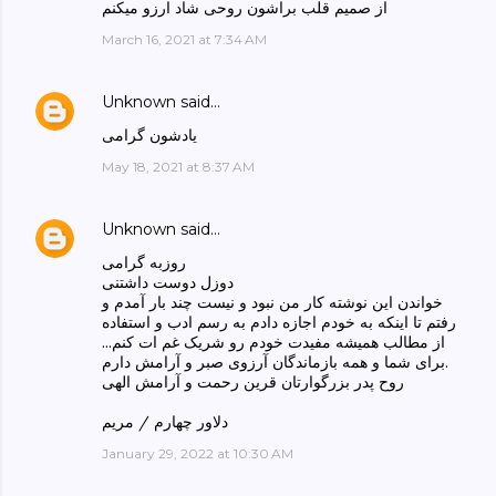
از صمیم قلب براشون روحی شاد ارزو میکنم
March 16, 2021 at 7:34 AM
Unknown
said…
یادشون گرامی
May 18, 2021 at 8:37 AM
Unknown
said…
روزبه گرامی
دوزل دوست داشتنی
خواندن این نوشته کار من نبود و نیست چند بار آمدم و
رفتم تا اینکه به خودم اجازه دادم به رسم ادب و استفاده
از مطالب همیشه مفیدت خودم رو شریک غم ات کنم...
برای شما و همه بازماندگان آرزوی صبر و آرامش دارم.
روح پدر بزرگوارتان قرین رحمت و آرامش الهی
دلاور چهارم / مریم
January 29, 2022 at 10:30 AM