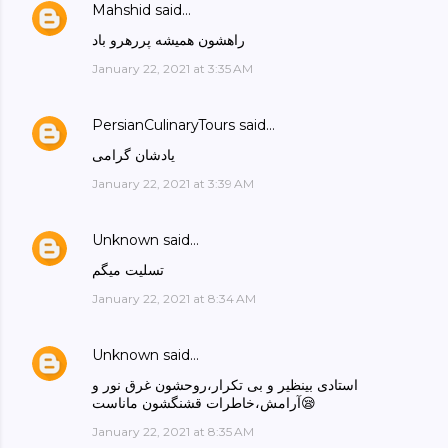
Mahshid
said…
راهشون همیشه پررهرو باد
January 22, 2021 at 3:35 AM
PersianCulinaryTours
said…
یادشان گرامی
January 22, 2021 at 3:39 AM
Unknown
said…
تسلیت میگم
January 22, 2021 at 8:34 AM
Unknown
said…
استادی بینظیر و بی تکرار،روحشون غرق نور و
آرامش،خاطرات قشنگشون ماناست😪
January 22, 2021 at 8:35 AM