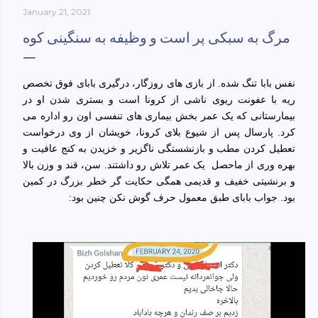
January 21, 2021
York-culinary-cultures-
ebook/dp/B0861H47GS/ref=sr_1_1?
مرگ به سبکی پر است و وظیفه به سنگینی کوه
dchild=1&keywords=tehran+to+new+york&qid=158481093
0&sr=8-1
نفس بابا تنگ شده. از بازی های روزگار، درگیری بابای فوق تخصص
ریه با عفونت ریوی ناشی از کرونا است و بستری شدن او در
بیمارستانی که یک عمر بخش بیماری های تنفسی اون رو اداره می
کرد. پارسال پس از شیوع بلای کرونا، خویشان از وی درخواست
تعطیل کردن مطب و بازنشستگی ناگزیر و خزیدن به کنج عافیت و
بهره وری از ماحصل یک عمر تلاش رو داشتند. سن، قند و وزن بالا
و برنشیتی خفیف و قدیمی همگی حکایت گر خطر بزرگ در کمین
بود. جواب بابای طبق معمول حرف گوش نکن چنین بود: