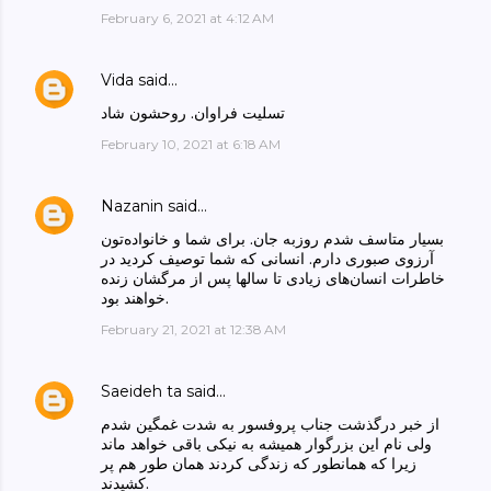
February 6, 2021 at 4:12 AM
Vida
said…
تسلیت فراوان. روحشون شاد
February 10, 2021 at 6:18 AM
Nazanin
said…
بسیار متاسف شدم روزبه جان. برای شما و خانواده‌تون
آرزوی صبوری دارم. انسانی که شما توصیف کردید در
خاطرات انسان‌های زیادی تا سالها پس از مرگشان زنده
خواهند بود.
February 21, 2021 at 12:38 AM
Saeideh ta
said…
از خبر درگذشت جناب پروفسور به شدت غمگین شدم
ولی نام این بزرگوار همیشه به نیکی باقی خواهد ماند
زیرا که همانطور که زندگی کردند همان طور هم پر
کشیدند.