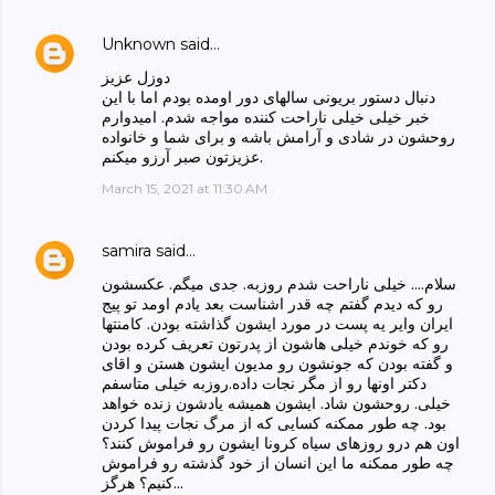
Unknown
said…
دوزل عزیز
دنبال دستور بریونی سالهای دور اومده بودم اما با این
خبر خیلی خیلی ناراحت کننده مواجه شدم. امیدوارم
روحشون در شادی و آرامش باشه و برای شما و خانواده
عزیزتون صبر آرزو میکنم.
March 15, 2021 at 11:30 AM
samira
said…
سلام.... خیلی ناراحت شدم روزبه. جدی میگم. عکسشون
رو که دیدم گفتم چه قدر اشناست بعد یادم اومد تو پیج
ایران وایر یه پست در مورد ایشون گذاشته بودن. کامنتها
رو که خوندم خیلی هاشون از پدرتون تعریف کرده بودن
و گفته بودن که جونشون رو مدیون ایشون هستن و اقای
دکتر اونها رو از مگر نجات داده.روزبه خیلی متاسفم
خیلی. روحشون شاد. ایشون همیشه یادشون زنده خواهد
بود. چه طور ممکنه کسایی که از مرگ نجات پیدا کردن
اون هم درو روزهای سیاه کرونا ایشون رو فراموش کنند؟
چه طور ممکنه ما این انسان از خود گذشته رو فراموش
کنیم؟ هرگز...