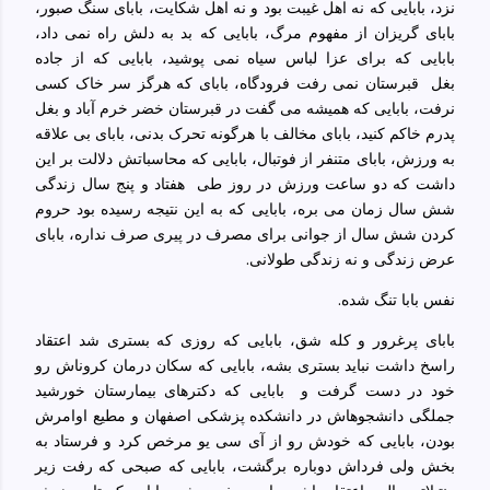
نزد، بابایی که نه اهل غیبت بود و نه اهل شکایت، بابای سنگ صبور،
بابای گریزان از مفهوم مرگ، بابایی که بد به دلش راه نمی داد،
بابایی که برای عزا لباس سیاه نمی پوشید، بابایی که از جاده
بغل
قبرستان
نمی رفت فرودگاه، بابای که هرگز سر خاک کسی
نرفت، بابایی که همیشه می گفت در قبرستان خضر خرم آباد و بغل
پدرم خاکم کنید، بابای مخالف با هرگونه تحرک بدنی، بابای بی علاقه
به ورزش، بابای متنفر از فوتبال، بابایی که محاسباتش دلالت بر این
داشت که دو ساعت ورزش در روز طی
هفتاد و پنج سال زندگی
شش سال زمان می بره، بابایی که به این نتیجه رسیده بود حروم
کردن شش سال از جوانی برای مصرف در پیری صرف نداره، بابای
عرض زندگی و نه زندگی طولانی.
نفس بابا تنگ شده.
بابای پرغرور و کله شق، بابایی که روزی که بستری شد اعتقاد
راسخ داشت نباید بستری بشه، بابایی که سکان درمان کروناش رو
خود در دست گرفت و
بابایی که دکترهای بیمارستان خورشید
جملگی دانشجوهاش در دانشکده پزشکی اصفهان و مطیع اوامرش
بودن، بابایی که خودش رو از آی سی یو مرخص کرد و فرستاد به
بخش ولی فرداش دوباره برگشت، بابایی که صبحی که رفت زیر