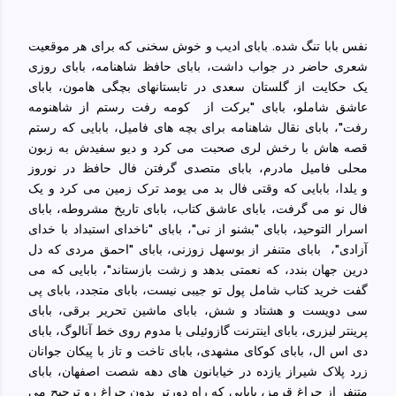
نفس بابا تنگ شده. بابای ادیب و خوش سخنی که برای هر موقعیت
شعری حاضر در جواب داشت، بابای حافظ شاهنامه، بابای روزی
یک حکایت از گلستان سعدی در تابستانهای بچگی هامون، بابای
عاشق شاملو، بابای "برکت از
کومه رفت رستم از شاهنومه
رفت"، بابای نقال شاهنامه برای بچه های فامیل، بابایی که رستم
قصه هاش با رخش لری صحبت می کرد و دیو سفیدش به زبون
محلی فامیل مادرم، بابای متصدی گرفتن فال حافظ در نوروز
و
یلدا، بابایی که وقتی فال بد می یومد ترک زمین می کرد و یک
فال نو می گرفت، بابای عاشق کتاب، بابای تاریخ مشروطه، بابای
اسرار التوحید، بابای "بشنو از نی"، بابای "ناخدای استبداد با خدای
آزادی"،
بابای متنفر از بوسهل زوزنی، بابای "احمق مردی که دل
درین جهان بندد، که نعمتی بدهد و زشت بازستاند"، بابایی که می
گفت خرید کتاب شامل پول تو جیبی نیست، بابای متجدد، بابای پی
سی دویست و هشتاد و شش، بابای ماشین تحریر برقی، بابای
پرینتر لیزری، بابای اینترنت گازوئیلی با مدوم روی خط آنالوگ، بابای
دی اس ال، بابای کوکای مشهدی، بابای تاخت و تاز با پیکان جوانان
زرد پلاک شیراز یازده در خیابانون های دهه شصت اصفهان، بابای
متنفر از چراغ قرمز، بابایی که راه دورتر بدون چراغ رو ترجیح می