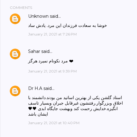
COMMENTS
Unknown
said…
خوشا به سعادت فرزندان این مرد. یادش ساد
January 21, 2021 at 7:26 PM
Sahar
said…
مرد نکونام نمیرد هرگز ❤️
January 21, 2021 at 9:39 PM
Dr H.A
said…
استاد گلشن یکی از بهترین اساتید من بودند.دانشمند با
اخلاق وبزرگوار.رفتنشون غیرقابل جبران وبسیار تاسف
🖤🖤 انگیزه.خدایش رحمت کند وبهشت جایگاه ابدی
ایشان باشد
January 21, 2021 at 10:40 PM