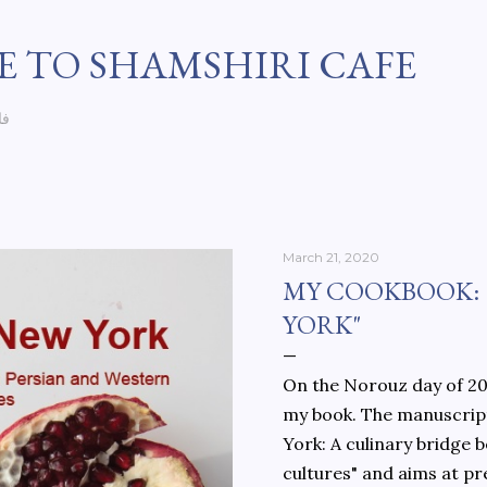
Skip to main content
 TO SHAMSHIRI CAFE
فا
March 21, 2020
MY COOKBOOK:
YORK"
On the Norouz day of 202
my book. The manuscript
York: A culinary bridge
cultures" and aims at pr