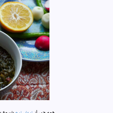
همه چی از
ترش تره
شروع شد،