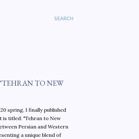
SEARCH
 "TEHRAN TO NEW
0 spring, I finally published
 is titled: "Tehran to New
 between Persian and Western
esenting a unique blend of