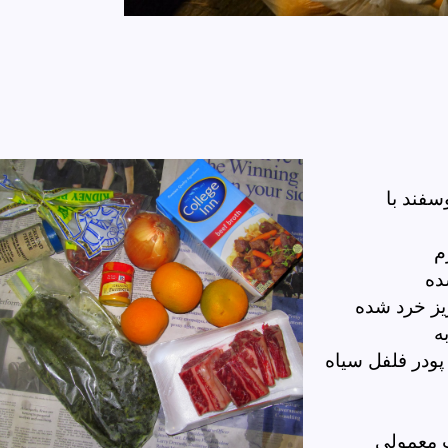
سفند با
م
ده
یز خرد شده
ه
ودر فلفل سیاه
 معمولی