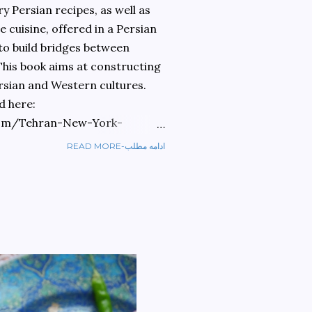
 Persian recipes, as well as
 cuisine, offered in a Persian
 to build bridges between
 This book aims at constructing
rsian and Western cultures.
d here:
om/Tehran-New-York-
READ MORE-ادامه مطلب
ref=sr_1_1?
ran+to+new+york&qid=1584810