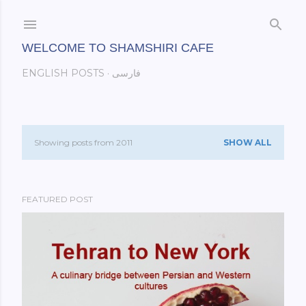
Skip to main content
WELCOME TO SHAMSHIRI CAFE
ENGLISH POSTS
فارسی
Showing posts from 2011
SHOW ALL
P
o
FEATURED POST
s
t
s