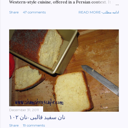
Western-style cuisine, offered in a Persian context. It is
important to build bridges between cultures, and not
Share
47 comments
READ MORE-ادامه مطلب
walls. This book aims at constructing a bridge between
the Persian and Western cultures. The book may be
ordered here: https://www.amazon.com/Tehran-New-
York-culinary-cultures-
ebook/dp/B0861H47GS/ref=sr_1_1?
dchild=1&keywords=tehran+to+new+york&qid=158481093
0&sr=8-1
December 31, 2011
نان سفید قالبی -نان ۱۰۲
Share
19 comments