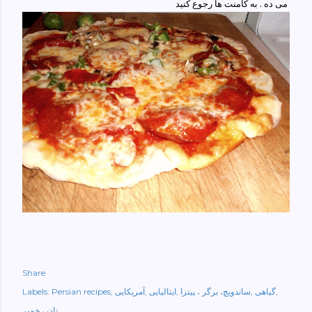
می ده . به کامنت ها رجوع کنید
Share
گیاهی
ساندویچ، برگر ، پیتزا
ایتالیایی
آمریکایی
Persian recipes
Labels:
نان ، خمیر