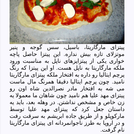
پیتزای مارگاریتا، باسیل، سس گوجه و پنیر
موتزلای تازه بیش نداره. این پیتزا حاصل پاچه
خواری یکی از پیتزاپزهای ناپل به مناسبت ورود
ملکه مارگاریتا به ناپل هست. او این پیتزا که رنگ
پرچم ایتالیا رو داره به افتخار ملکه پیتزای مارگاریتا
نامید. چون پرچم ایتالیا دقیقا همرنگ مال ماست
می شه به افتخار مادر نصرالدین شاه اون رو
پیتزای
مهد علیا هم نامید چون شاهان ما معمولا یه
زن خاص و مشخص نداشتن. در وهله بعد، باید یه
داستان جعل کرد که پیتزای مهد علیا توسط
مارکوپلو و از طریق جاده ابریشم به سرقت رفت
و در اروپا به طرز ناجوانمردانه ای پیتزای
مارگاریتا
نام گرفت.