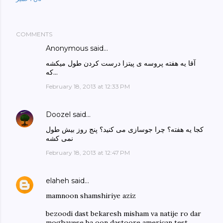
COMMENTS
Anonymous said…
آقا یه هفته پروسه ی پیتزا درست کردن طول میکشه
که...
February 18, 2013 at 12:33 PM
Doozel
said…
کجا یه هفته؟ چرا جوسازی می کنید؟ پنج روز بیش طول
نمی کشه
February 18, 2013 at 12:47 PM
elaheh
said…
mamnoon shamshiriye aziz
bezoodi dast bekaresh misham va natije ro dar
moghayese ba oon dastoore american test