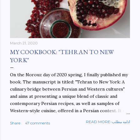
March 21, 2020
MY COOKBOOK: "TEHRAN TO NEW
YORK"
On the Norouz day of 2020 spring, I finally published my
book. The manuscript is titled: "Tehran to New York: A
culinary bridge between Persian and Western cultures"
and aims at presenting a unique blend of classic and
contemporary Persian recipes, as well as samples of
Western-style cuisine, offered in a Persian context. It is
important to build bridges between cultures, and not
READ MORE-ادامه مطلب
Share
47 comments
walls. This book aims at constructing a bridge between
the Persian and Western cultures. The book may be
ordered here: https://www.amazon.com/Tehran-New-