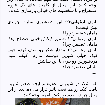
توجه کنید. این مثال از کامنت های یک فروم
استخراج و با شخصیت های خیالی بازسازی شده :
بانوی ارغوانی۲۳: این شمشیری سایت چرندی
بیش نیست!
مامان غضنفر: چرا؟
بانوی ارغوانی۲۳: دستور کیکش خیلی افتضاح بود!
مامان غضنفر: چرا؟
بانوی ارغوانی۲۳: مقدار شکر رو نصف کردم چون
کیک خیلی شیرین دوست ندارم. کیکم تپید.
مردشورش رو ببرن با این سایتش
مامان غضنفر: چرا؟
.....
بله! شکر در شیرینی، علاوه بر ایجاد طعم شیرین
بافت کیک رو هم تحت تاثیر قرار می ده. بعد از این
مثال چرند، به دستور کش لقمه توجه کنید.