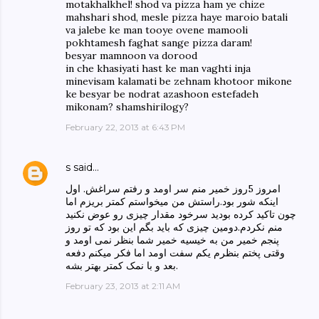
motakhalkhel! shod va pizza ham ye chize
mahshari shod, mesle pizza haye maroio batali
va jalebe ke man tooye ovene mamooli
pokhtamesh faghat sange pizza daram!
besyar mamnoon va dorood
in che khasiyati hast ke man vaghti inja
minevisam kalamati be zehnam khotoor mikone
ke besyar be nodrat azashoon estefadeh
mikonam? shamshirilogy?
February 22, 2013 at 6:43 PM
s
said…
امروز 5روز خمیر منم سر اومد و رفتم سراغش. اول
اینکه شور بود.راستش من میخواستم کمتر بریزم اما
چون تاکید کرده بودید سرخود مقدار چیزی رو عوض نکنید
منم نکردم.دومین چیزی که باید بگم این بود که تو روز
پنجم خمیر من به خیسیه خمیر شما بنظر نمی اومد و
وقتی پختم بنظرم یکم سفت اومد اما فکر میکنم دفعه
بعد و با نمک کمتر بهتر بشه.
February 23, 2013 at 2:11 AM