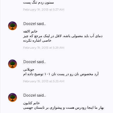
ممنون زدم تنگ پست
February 19, 2013 at 5:27 AM
Doozel
said…
خانم الاهه
دمای آب باید معمولی باشه. لاقل در لینک مرجع که چیز
خاصی اشاره نکرده
February 19, 2013 at 5:29 AM
Doozel
said…
جوبلانی
آرد مخصوص نان رو در پست نان ۱۰۱ توضیح داده ام
February 19, 2013 at 5:29 AM
Doozel
said…
خانم کتایون
بهار ما اینجا زودرس هست و پیشوازی بر تابستان جهنمی