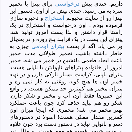
داریم. چندی پیش
درخواستی
برای پیتزا با تخمیر
سرد به من رسید. چندی پیش تر از اون، دستور این
پیتزا رو از سایت محبوبم
استخراج
و ذخیره سازی
فرموده بودم . اون درخواست و استخراج در یک
راستا قرار داشتن و لذا پست امروز تولید شد.
پیتزای این پست در یک فرایند پنج روزه و در یخچال
ور می یاد. اگه از پست
پیتزای اومامی
چیزی به
خاطر داشته باشید، تخمیر طولانی مدت خمیر
باعث ایجاد طعمی دلنشین در خمیر می شه. خمیر
امروز از خانواده پیتزاهای ناپولیتن یا ناپلی هست.
پیتزای ناپلی، کراست بسیار نازکی دارن و در تهیه
خمیر اون ها هیچ گونه روغنی به کار نمی ره و
میزان مخمر هم کمترین حد ممکن هست. در واقع
این خمیرها فقط آرد، آب و مخمر و شکر دارن.
شکر رو هم نباید حذف کرد چون باعث عملکرد
بهتر مخمر می شه؛ مخمری که اینجا میزان اون
کمترین مقدار ممکن هست! اصولا در دستورهای
دسر و نانوایی نباید در دستور دست برد چون علاوه
بر مزه، شیمی قضیه هم مهم هست. به مثال زیر