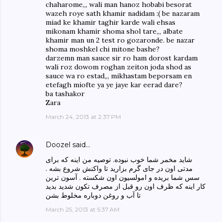
chaharome,,, wali man hanoz hobabi besorat
wazeh roye sath khamir nadidam :( be nazaram
miad ke khamir taghir karde wali ehsas
mikonam khamir shoma shol tare,,, albate
khamir man un 2 test ro gozaronde. be nazar
shoma moshkel chi mitone bashe?
darzemn man sauce sir ro ham dorost kardam
wali roz dowom roghan zeiton joda shod as
sauce wa ro estad,,, mikhastam beporsam en
etefagh miofte ya ye jaye kar eerad dare?
ba tashakor
Zara
March 24, 2013 at 2:37 PM
Doozel
said…
شاید مخمر شما خوب نبوده. توصیه من اینه که برای
مدتی اون در جای گرم بزارید تا واکنش شروع بشه .
سس شما بریده و امولسیون اون شکسته . آسون ترین
کار اینه که ظرف اون رو قبل از مصرف تکون شدید بدید
تا آب و روغن دوباره مخلوط بشن
March 25, 2013 at 5:37 AM