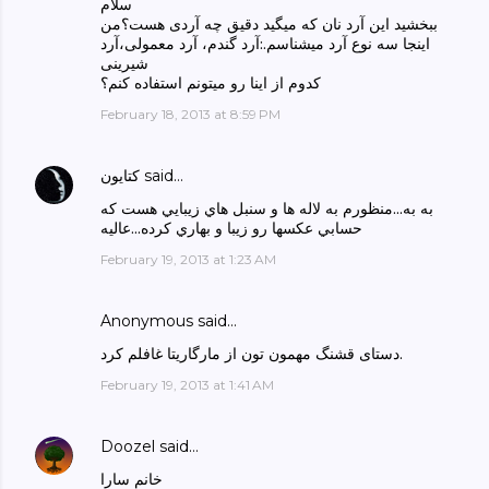
سلام
ببخشید این آرد نان که میگید دقیق چه آردی هست؟من
اینجا سه نوع آرد میشناسم.:آرد گندم، آرد معمولی،آرد
شیرینی
کدوم از اینا رو میتونم استفاده کنم؟
February 18, 2013 at 8:59 PM
said…
كتايون
به به...منظورم به لاله ها و سنبل هاي زيبايي هست كه
حسابي عكسها رو زيبا و بهاري كرده...عاليه
February 19, 2013 at 1:23 AM
Anonymous said…
دستای قشنگ مهمون تون از مارگاریتا غافلم کرد.
February 19, 2013 at 1:41 AM
Doozel
said…
خانم سارا