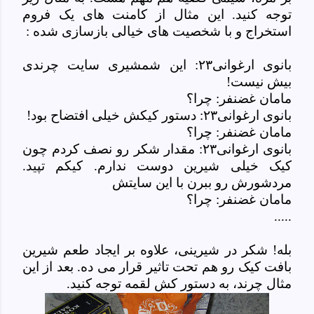
توجه کنید. این مثال از کامنت های یک فروم
استخراج و با شخصیت های خیالی بازسازی شده :
بانوی ارغوانی۲۳: این شمشیری سایت چرندی
بیش نیست!
مامان غضنفر: چرا؟
بانوی ارغوانی۲۳: دستور کیکش خیلی افتضاح بود!
مامان غضنفر: چرا؟
بانوی ارغوانی۲۳: مقدار شکر رو نصف کردم چون
کیک خیلی شیرین دوست ندارم. کیکم تپید.
مردشورش رو ببرن با این سایتش
مامان غضنفر: چرا؟
.....
بله! شکر در شیرینی، علاوه بر ایجاد طعم شیرین
بافت کیک رو هم تحت تاثیر قرار می ده. بعد از این
مثال چرند، به دستور کش لقمه توجه کنید.