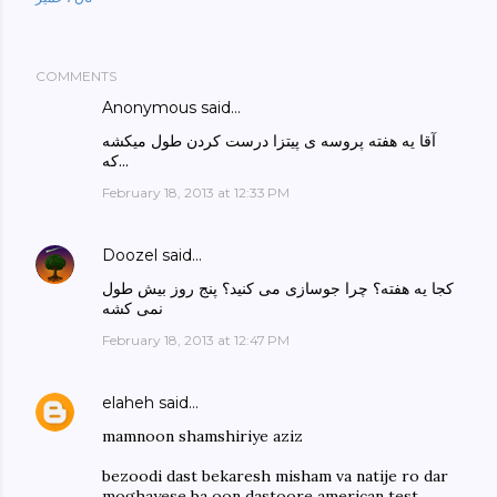
COMMENTS
Anonymous said…
آقا یه هفته پروسه ی پیتزا درست کردن طول میکشه
که...
February 18, 2013 at 12:33 PM
Doozel
said…
کجا یه هفته؟ چرا جوسازی می کنید؟ پنج روز بیش طول
نمی کشه
February 18, 2013 at 12:47 PM
elaheh
said…
mamnoon shamshiriye aziz
bezoodi dast bekaresh misham va natije ro dar
moghayese ba oon dastoore american test