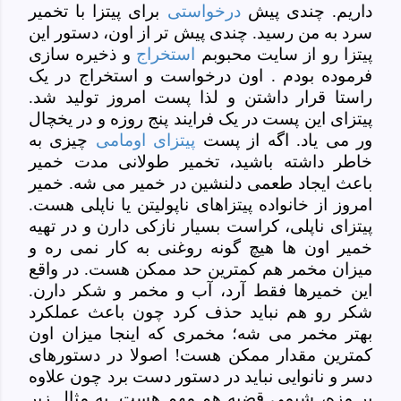
داریم. چندی پیش
درخواستی
برای پیتزا با تخمیر
سرد به من رسید. چندی پیش تر از اون، دستور این
پیتزا رو از سایت محبوبم
استخراج
و ذخیره سازی
فرموده بودم . اون درخواست و استخراج در یک
راستا قرار داشتن و لذا پست امروز تولید شد.
پیتزای این پست در یک فرایند پنج روزه و در یخچال
ور می یاد. اگه از پست
پیتزای اومامی
چیزی به
خاطر داشته باشید، تخمیر طولانی مدت خمیر
باعث ایجاد طعمی دلنشین در خمیر می شه. خمیر
امروز از خانواده پیتزاهای ناپولیتن یا ناپلی هست.
پیتزای ناپلی، کراست بسیار نازکی دارن و در تهیه
خمیر اون ها هیچ گونه روغنی به کار نمی ره و
میزان مخمر هم کمترین حد ممکن هست. در واقع
این خمیرها فقط آرد، آب و مخمر و شکر دارن.
شکر رو هم نباید حذف کرد چون باعث عملکرد
بهتر مخمر می شه؛ مخمری که اینجا میزان اون
کمترین مقدار ممکن هست! اصولا در دستورهای
دسر و نانوایی نباید در دستور دست برد چون علاوه
بر مزه، شیمی قضیه هم مهم هست. به مثال زیر