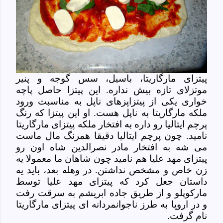
پیتزای مارگاریتا، باسیل، سس گوجه و پنیر
موتزلای تازه بیش نداره. این پیتزا حاصل پاچه
خواری یکی از پیتزاپزهای ناپل به مناسبت ورود
ملکه مارگاریتا به ناپل هست. او این پیتزا که رنگ
پرچم ایتالیا رو داره به افتخار ملکه پیتزای مارگاریتا
نامید. چون پرچم ایتالیا دقیقا همرنگ مال ماست
می شه به افتخار مادر نصرالدین شاه اون رو
پیتزای
مهد علیا هم نامید چون شاهان ما معمولا یه
زن خاص و مشخص نداشتن. در وهله بعد، باید یه
داستان جعل کرد که پیتزای مهد علیا توسط
مارکوپلو و از طریق جاده ابریشم به سرقت رفت
و در اروپا به طرز ناجوانمردانه ای پیتزای
مارگاریتا
نام گرفت.