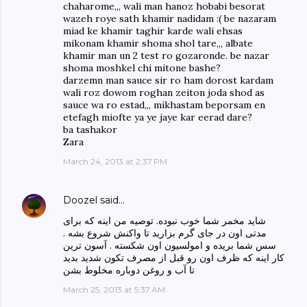
chaharome,,, wali man hanoz hobabi besorat
wazeh roye sath khamir nadidam :( be nazaram
miad ke khamir taghir karde wali ehsas
mikonam khamir shoma shol tare,,, albate
khamir man un 2 test ro gozaronde. be nazar
shoma moshkel chi mitone bashe?
darzemn man sauce sir ro ham dorost kardam
wali roz dowom roghan zeiton joda shod as
sauce wa ro estad,,, mikhastam beporsam en
etefagh miofte ya ye jaye kar eerad dare?
ba tashakor
Zara
March 24, 2013 at 2:37 PM
Doozel
said…
شاید مخمر شما خوب نبوده. توصیه من اینه که برای
مدتی اون در جای گرم بزارید تا واکنش شروع بشه .
سس شما بریده و امولسیون اون شکسته . آسون ترین
کار اینه که ظرف اون رو قبل از مصرف تکون شدید بدید
تا آب و روغن دوباره مخلوط بشن
March 25, 2013 at 5:37 AM