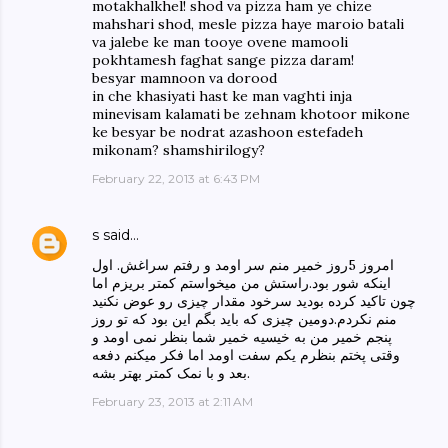
motakhalkhel! shod va pizza ham ye chize
mahshari shod, mesle pizza haye maroio batali
va jalebe ke man tooye ovene mamooli
pokhtamesh faghat sange pizza daram!
besyar mamnoon va dorood
in che khasiyati hast ke man vaghti inja
minevisam kalamati be zehnam khotoor mikone
ke besyar be nodrat azashoon estefadeh
mikonam? shamshirilogy?
February 22, 2013 at 6:43 PM
s
said…
امروز 5روز خمیر منم سر اومد و رفتم سراغش. اول
اینکه شور بود.راستش من میخواستم کمتر بریزم اما
چون تاکید کرده بودید سرخود مقدار چیزی رو عوض نکنید
منم نکردم.دومین چیزی که باید بگم این بود که تو روز
پنجم خمیر من به خیسیه خمیر شما بنظر نمی اومد و
وقتی پختم بنظرم یکم سفت اومد اما فکر میکنم دفعه
بعد و با نمک کمتر بهتر بشه.
February 23, 2013 at 2:11 AM