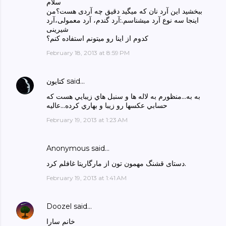
سلام
ببخشید این آرد نان که میگید دقیق چه آردی هست؟من
اینجا سه نوع آرد میشناسم.:آرد گندم، آرد معمولی،آرد
شیرینی
کدوم از اینا رو میتونم استفاده کنم؟
February 18, 2013 at 8:59 PM
said…
كتايون
به به...منظورم به لاله ها و سنبل هاي زيبايي هست كه
حسابي عكسها رو زيبا و بهاري كرده...عاليه
February 19, 2013 at 1:23 AM
Anonymous said…
دستای قشنگ مهمون تون از مارگاریتا غافلم کرد.
February 19, 2013 at 1:41 AM
Doozel
said…
خانم سارا