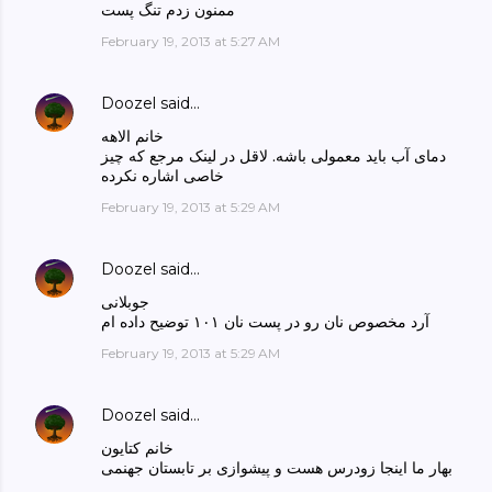
ممنون زدم تنگ پست
February 19, 2013 at 5:27 AM
Doozel
said…
خانم الاهه
دمای آب باید معمولی باشه. لاقل در لینک مرجع که چیز
خاصی اشاره نکرده
February 19, 2013 at 5:29 AM
Doozel
said…
جوبلانی
آرد مخصوص نان رو در پست نان ۱۰۱ توضیح داده ام
February 19, 2013 at 5:29 AM
Doozel
said…
خانم کتایون
بهار ما اینجا زودرس هست و پیشوازی بر تابستان جهنمی