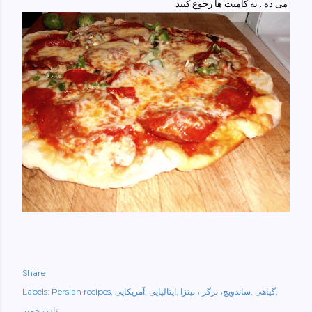
می ده . به کامنت ها رجوع کنید
Share
گیاهی
ساندویچ، برگر ، پیتزا
ایتالیایی
آمریکایی
Persian recipes
Labels:
نان ، خمیر