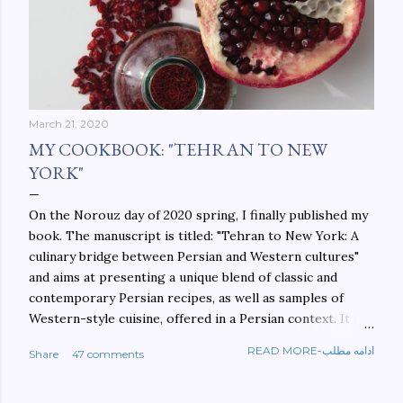
March 21, 2020
MY COOKBOOK: "TEHRAN TO NEW
YORK"
On the Norouz day of 2020 spring, I finally published my
book. The manuscript is titled: "Tehran to New York: A
culinary bridge between Persian and Western cultures"
and aims at presenting a unique blend of classic and
contemporary Persian recipes, as well as samples of
Western-style cuisine, offered in a Persian context. It is
important to build bridges between cultures, and not
READ MORE-ادامه مطلب
Share
47 comments
walls. This book aims at constructing a bridge between
the Persian and Western cultures. The book may be
ordered here: https://www.amazon.com/Tehran-New-