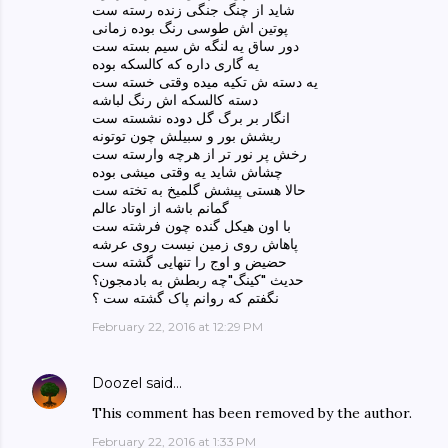
شاید از چنگ جنگی زنده رسته ست
پوتین اش طوسی رنگ بوده زمانی
دور ساق یه لنگه ش سیم بسته ست
یه گاری داره که کالسکه بوده
یه دسته ش تکیه میده وقتی خسته ست
دسته کالسکه اش رنگ لباشه
انگار بر برگ گل دوده نشسته ست
ریشش بور و سبیلش چون توتونه
رخش پر نور تر از هرچه وارسته ست
چشاش شاید یه وقتی میشی بوده
حالا هستی پیشش گلمیخ به تخته ست
گمانم باشه از اوتاد عالم
با اون هیکل گنده چون فرشته ست
پاهاش روی زمین نیست روی عرشه
حضیض و اوج را تنهایی گشته ست
حدیث "کینگ"چه ربطش به بادمجون؟
نگفتم که روانم پاک گشته ست ؟
February 22, 2016 at 12:29 PM
Doozel
said…
This comment has been removed by the author.
February 22, 2016 at 1:33 PM