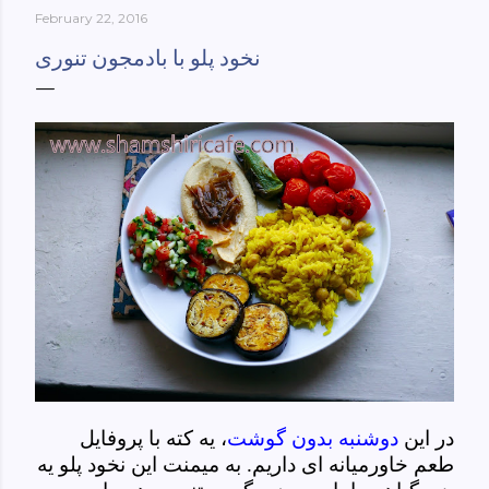
February 22, 2016
York-culinary-cultures-
ebook/dp/B0861H47GS/ref=sr_1_1?
نخود پلو با بادمجون تنوری
dchild=1&keywords=tehran+to+new+york&qid=158481093
0&sr=8-1
در این
دوشنبه بدون گوشت
، یه کته با پروفایل
طعم خاورمیانه ای داریم. به میمنت این نخود پلو یه