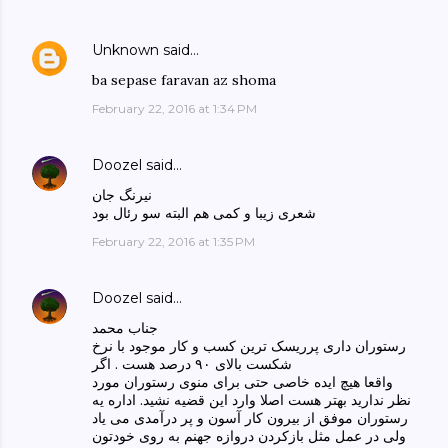
Unknown
said…
ba sepase faravan az shoma
February 22, 2016 at 1:34 PM
Doozel
said…
نیرنگ جان
شعری زیبا و کمی هم البته سو رئال بود
February 22, 2016 at 1:35 PM
Doozel
said…
جناب محمد
رستوران داری پرریسک ترین کسب و کار موجود با نرخ
شکست بالای ۹۰ درصد هست . اگر
واقعا هیچ ایده خاصی حتی برای منوی رستوران مورد
نظر ندارید بهتر هست اصلا وارد این قضیه نشید. اداره یه
رستوران موفق از بیرون کار آسون و پر درآمدی می یاد
ولی در عمل مثل بازکردن دروازه جهنم به روی خودتون