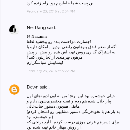
این پست شما خاطره‌م رو برام زنده کرد.
February 23, 2016 at 2:54 PM
Nei Rang
said…
@ Nazanin
جسارت مزاحمت بنده رو ببخشید لطفا!
اگه از طعم فندق پلوهاتون راضی بودین , امکان داره با
به اشتراک گذاری روش تهیه اش بنده رو بیش از پیش
مرهون بهرمندی از تجاربتون کنید؟
پیشاپیش سپاسگزارم!
February 23, 2016 at 3:22 PM
Dawn
said…
خیلی خوشمزه بود این برنج! من به اون ادویه‌های اول
پیاز خلال شده هم زدم و تفت مختصری‌شون دادم و
مابقی همچون دستور جناب‌عالی.
(یه بار هم با نخودفرنگی دستور مشابهی رو امتحان کردم
و خوشمزه بود.)
برای دسر هم فرنی موزی درست کردم با آرد برنجی که
از روش مهناز خانم تهیه شده بود.