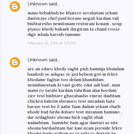
Unknown
said…
mano bebakhsh be khatere serahatam yekam
dasturaye chef paul bocuse negah kardam vali
bishtaresho nemitunam resturani konam , soup
piyazo kheily bahash dargiram ta chand rooze
dige ishala karesh tamume
February 22, 2016 at 1:57 PM
Unknown
said…
are un edaro kheily vaght pish haminja khundam
baadesh ye ashpaz ye jayi behem got in fekre
khodame faghat too delam khandidam
nemidunestam ki rast gofte edat aali bud , man
manu ro tarahi kardam tahriban alan bordam
zire test bishtare ghazahasho emruz dashtam
chicken balotin shomaro test mizadam hata
baraye test be 5 nafar ham dadam yekam charb
shode bud farda dobare test mizanam hamuno ,
dar sedaghate shoma hich vaght shak
nadashtam , hamishe ham agar dasturi az site
shoma bardashtam har kasi azam porside fekre
khodet bude goftam na az yeki az dustam ke