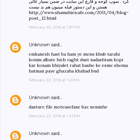
کرد . سوپ گوجه و قارچ این سایت در ضمن بسیار عالی
هستن و این دستور فیله مینیون هم بد نیست
http://www.shamshiricafe.com/2011/04/blog-
post_12.html
February 22, 2016 at 1:39 PM
Unknown
said…
emkanesh hast ba ham ye menu khub tarahi
konim albate hich vaght dust nadashtam kopi
kar konam khiyalet rahat bashe ke esme shoma
hatman paye ghazaha khahad bud
February 22, 2016 at 1:41 PM
Unknown
said…
dasture file moteasefane baz nemishe
February 22, 2016 at 1:42 PM
Unknown
said…