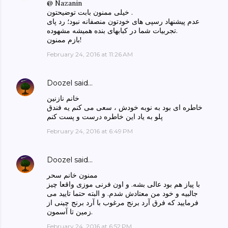
@ Nazanin
خیلی ممنون بابت توضیحتون .
عدم پیشنهاد رسپی های خودتون منصفانه نبود؛ رد پای
تجربیات شما در کبابهای بنده همیشه مشهوده.
بازم ممنون!
February 24, 2016 at 11:26 AM
Doozel
said…
خانم نازنین
خاطره ای بود به نوبه خودش ، سعی می کنم یه فندق
پلو به یاد این خاطره درست و پست کنم
February 24, 2016 at 6:49 PM
Doozel
said…
ممنون خانم سحر
با پیاز هم بود عالی بشه. و اون فرنی موزی واقعا چیز
جالبیه و خود من معتادش شدم. و البته حتما تایید می
فرمایید که فرق آرد برنج مرغوب با آرد برنج چینی از
زمین تا آسمون.
February 24, 2016 at 6:52 PM