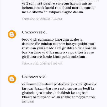
ye 2 sali hast peigire saitetun hastam mishe
behem komak konid too chand mored manam
mesle shoma be ashpazi alaghe daram
February 22, 2016 at 9:36 AM
Unknown
said…
bebakhsh salamamo khordam avalesh .
dasture file minion mikham baraye pokht too
resturan yani amade sazi ghablesh firiz kardan
baz kardane yakh ba macro va pokhtesh ruye
giril dasture farsie khub peida nakrdam .
February 22, 2016 at 9:40 AM
Unknown
said…
va mamnun misham ye dasture pokhte ghazaye
farncavi bazam baraye resturan vasam bedi ke
ghabele ejra bashe , bebakhsh ke enghad
khasteham ziyade kolan adame semejiyam too
ashpazi