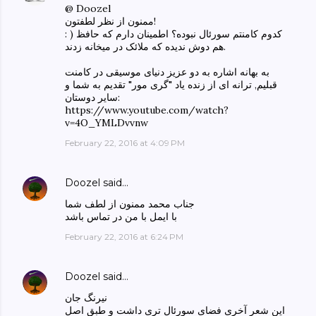
@ Doozel
ممنون از نظر لطفتون!
: ) کدوم کامنتم سورئال نبوده؟ اطمینان دارم که حافظ
هم دوش ندیده که ملائک در میخانه زدند.
به بهانه اشاره به دو عزیز دنیای موسیقی در کامنت
قبلیم, ترانه ای از زنده یاد "گری مور" تقدیم به شما و
سایر دوستان:
https://www.youtube.com/watch?
v=4O_YMLDvvnw
February 22, 2016 at 4:09 PM
Doozel
said…
جناب محمد ممنون از لطف شما
با ایمل با من در تماس باشد
February 22, 2016 at 6:24 PM
Doozel
said…
نیرنگ جان
این شعر آخری فضای سورئال تری داشت و طبق اصل