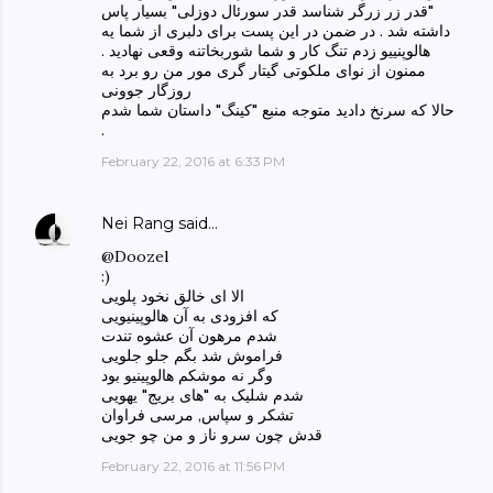
"قدر زر زرگر شناسد قدر سورئال دوزلی" بسیار پاس
داشته شد . در ضمن در این پست برای دلبری از شما یه
هالوپنییو زدم تنگ کار و شما شوربخاتنه وقعی نهادید .
ممنون از نوای ملکوتی گیتار گری مور من رو برد به
روزگار جوونی
حالا که سرنخ دادید متوجه منبع "کینگ" داستان شما شدم
.
February 22, 2016 at 6:33 PM
Nei Rang
said…
@Doozel
:)
الا ای خالق نخود پلویی
که افزودی به آن هالوپینیویی
شدم مرهون آن عشوه تندت
فراموش شد بگم جلو جلویی
وگر نه موشکم هالوپینیو بود
شدم شلیک به "های بریج" یهویی
تشکر و سپاس, مرسی فراوان
قدش چون سرو ناز و من چو جویی
February 22, 2016 at 11:56 PM