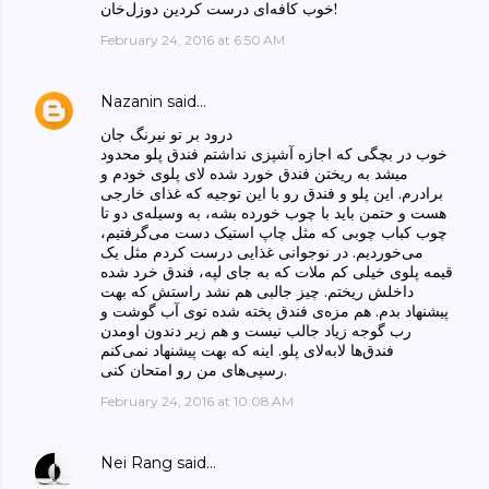
خوب کافه‌ای درست کردین دوزل‌خان!
February 24, 2016 at 6:50 AM
Nazanin
said…
درود بر تو نیرنگ جان
خوب در بچگی که اجازه آشپزی نداشتم فندق پلو محدود
میشد به ریختن فندق خورد شده لای پلوی خودم و
برادرم. این پلو و فندق رو با این توجیه که غذای خارجی
هست و حتمن باید با چوب خورده بشه، به وسیله‌ی دو تا
چوب کباب چوبی که مثل چاپ استیک دست می‌گرفتیم،
می‌خوردیم. در نوجوانی غذایی درست کردم مثل یک
قیمه پلوی خیلی کم ملات که به جای لپه، فندق خرد شده
داخلش ریختم. چیز جالبی هم نشد راستش که بهت
پیشنهاد بدم. هم مزه‌ی فندق پخته شده توی آب گوشت و
رب گوجه زیاد جالب نیست و هم زیر دندون اومدن
فندق‌ها لا‌به‌لای پلو. اینه که بهت پیشنهاد نمی‌کنم
رسپی‌های من رو امتحان کنی.
February 24, 2016 at 10:08 AM
Nei Rang
said…