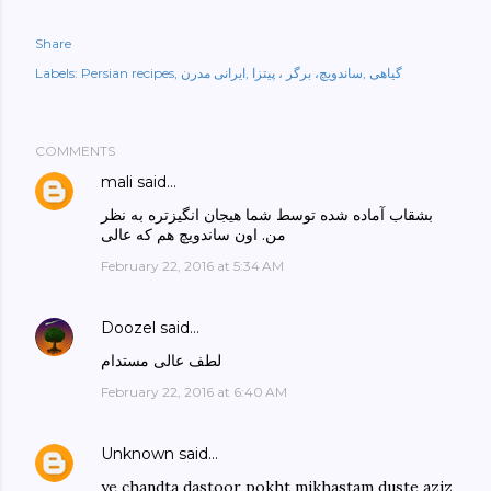
Share
گیاهی
ساندویچ، برگر ، پیتزا
ایرانی مدرن
Persian recipes
Labels:
COMMENTS
mali
said…
بشقاب آماده شده توسط شما هیجان انگیزتره به نظر
من. اون ساندویچ هم که عالی
February 22, 2016 at 5:34 AM
Doozel
said…
لطف عالی مستدام
February 22, 2016 at 6:40 AM
Unknown
said…
ye chandta dastoor pokht mikhastam duste aziz