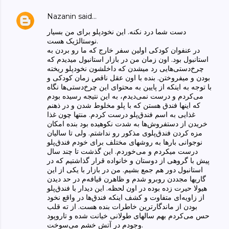
Nazanin
said…
دست شما درد نکنه. این نخودپلو برای من بسیار
نوستالژیک هست.
در عنفوان کودکی اولین سفر خارج که ما رو بردن به
استانبول بود. اون زمان من در بازار استانبول میدیدم که
چرخ‌دستی‌هایی رد میشدن که داخلشون نخودپلو ریخته
بودن و میفروختن. بنده با اون عقل ناقص زمان کودکی و
با توجه به اینکه از پایین به محتوای این چرخ‌دستی‌ها نگاه
می‌کردم و درست نمی‌دیدم، به این نتیجه رسیده بودم
که اینها فندق هستن که با پلو مخلوط شدن و در ذهنم
غذایی به اسم فندق‌پلو درست کردم. منتها چون غذا
خریدن از دستفروش‌ها به شدت نکوهیده بود بنده امکان
مزه کردن فندق‌پلوی مذکور رو نداشتم. ولی تا سالیان
نوجوانی بارها به روشهای مختلف برای خودم فندق‌پلو
درست میکردم و می‌خوردم. این گذشت تا چند سال
پیش با گروهی از دوستان و خانواده قرار گذاشتیم که در
استانبول دور هم جمع بشیم. من در بازار با یکی از این
گاریها مجددن روبرو شدم و ظاهرن قیافه‌م در حد دیدن
هیولا حیرت زده بوده در اون لحظه. این دیدار با فندق‌پلو
از زاویه‌ای متفاوت و کشف اینکه فندق‌ها در واقع نخود
بودن از ماندگارترین خاطرات بنده هست. از ته قلب
حس می‌کردم بهم سالهای طولانی خیانت شده و تاروپود
وجودم در آتش خشم می‌سوخت.