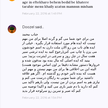
age in eftekharo behem bedid be khatere
tarahie menu khaily azatun mamnun misham
February 22, 2016 at 1:49 PM
Doozel
said…
جناب محمد
من برای خود شما می گم و گرنه اصلا برای من مهم
نیست که ایده هام مورد استفاده قرار بگیره . خیلی از
ایده های ناب من رو الان ملت دارن به اسم خودشون
می پزن یا چاپ می کنن(رجوع کنید به ایده ترشی سیر
هفت سال در چل روز و سرچی در اینترنت بزنید؛ می
بینید که ایده اصلی که مال بنده بود مدفون شده و
خروارها دستور مشابه دقیقا بر اون اساس موجود هست)
البته این بی اخلاقی ها برای من مهم نیستن و مهم این
هست که بنده تاثیر خودم رو گذشته ام . اگر هم علاقه
داشتید برای شما منویی به رایگان درست می کنم و
نیازی هم به اسم بردن از من نیست. ولی بازهم تاکید می
کنم که دارید با دم شیر بازی می کنید و اکیدا توصیه می
کنم که صبر و تمرین رو سرلوحه قرار بدید
February 22, 2016 at 1:54 PM