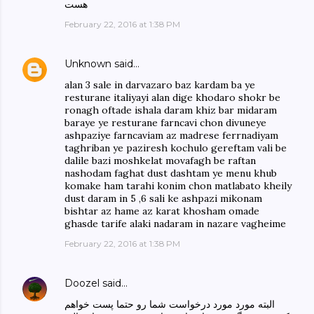
هست
February 22, 2016 at 1:38 PM
Unknown
said…
alan 3 sale in darvazaro baz kardam ba ye
resturane italiyayi alan dige khodaro shokr be
ronagh oftade ishala daram khiz bar midaram
baraye ye resturane farncavi chon divuneye
ashpaziye farncaviam az madrese ferrnadiyam
taghriban ye paziresh kochulo gereftam vali be
dalile bazi moshkelat movafagh be raftan
nashodam faghat dust dashtam ye menu khub
komake ham tarahi konim chon matlabato kheily
dust daram in 5 ,6 sali ke ashpazi mikonam
bishtar az hame az karat khosham omade
ghasde tarife alaki nadaram in nazare vagheime
February 22, 2016 at 1:38 PM
Doozel
said…
البته مورد مورد درخواست شما رو حتما پست خواهم