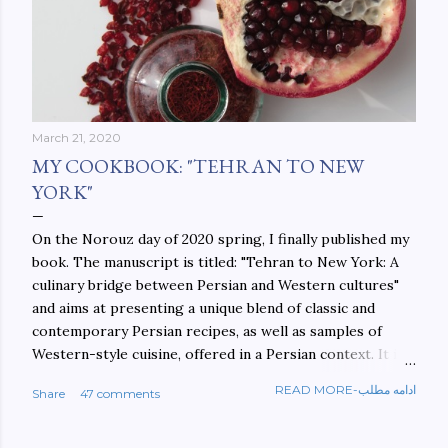
March 21, 2020
MY COOKBOOK: "TEHRAN TO NEW
YORK"
On the Norouz day of 2020 spring, I finally published my
book. The manuscript is titled: "Tehran to New York: A
culinary bridge between Persian and Western cultures"
and aims at presenting a unique blend of classic and
contemporary Persian recipes, as well as samples of
Western-style cuisine, offered in a Persian context. It is
important to build bridges between cultures, and not
READ MORE-ادامه مطلب
Share
47 comments
walls. This book aims at constructing a bridge between
the Persian and Western cultures. The book may be
ordered here: https://www.amazon.com/Tehran-New-