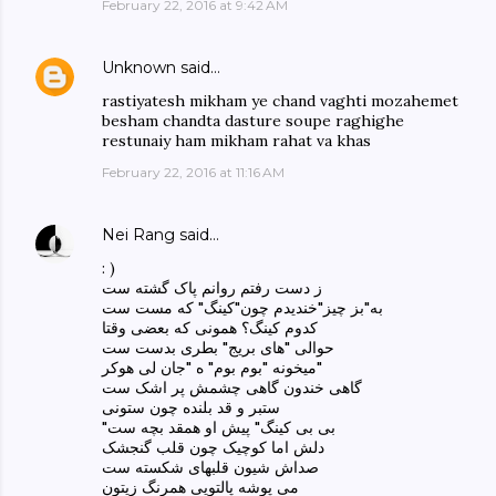
February 22, 2016 at 9:42 AM
Unknown
said…
rastiyatesh mikham ye chand vaghti mozahemet
besham chandta dasture soupe raghighe
restunaiy ham mikham rahat va khas
February 22, 2016 at 11:16 AM
Nei Rang
said…
: )
ز دست رفتم روانم پاک گشته ست
به"بز چیز"خندیدم چون"کینگ" که مست ست
کدوم کینگ؟ همونی که بعضی وقتا
حوالی "های بریج" بطری بدست ست
میخونه "بوم بوم" ه "جان لی هوکر"
گاهی خندون گاهی چشمش پر اشک ست
ستبر و قد بلنده چون ستونی
"بی بی کینگ" پیش او همقد بچه ست
دلش اما کوچیک چون قلب گنجشک
صداش شیون قلبهای شکسته ست
می پوشه پالتویی همرنگ زیتون