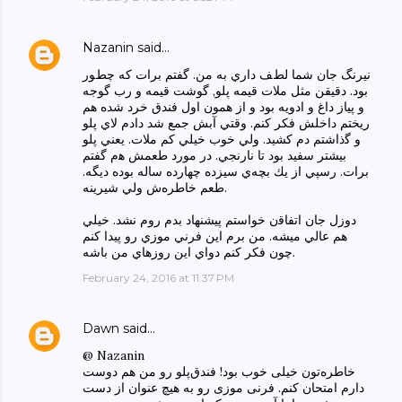
Nazanin
said…
ﻧﻴﺮﻧﮓ ﺟﺎﻥ ﺷﻤﺎ ﻟﻂﻒ ﺩاﺭﻱ ﺑﻪ ﻣﻦ. ﮔﻔﺘﻢ ﺑﺮاﺕ ﻛﻪ ﭼﻂﻮﺭ
ﺑﻮﺩ. ﺩﻗﻴﻘﻦ ﻣﺜﻞ ﻣﻼﺕ ﻗﻴﻤﻪ ﭘﻠﻮ, ﮔﻮﺷﺖ ﻗﻴﻤﻪ و ﺭﺏ ﮔﻮﺟﻪ
و ﭘﻴﺎﺯ ﺩاﻍ و اﺩﻭﻳﻪ ﺑﻮﺩ و اﺯ ﻫﻤﻮﻥ اﻭﻝ ﻓﻨﺪﻕ ﺧﺮﺩ ﺷﺪﻩ ﻫﻢ
ﺭﻳﺨﺘﻢ ﺩاﺧﻠﺶ ﻓﻜﺮ ﻛﻨﻢ. ﻭﻗﺘﻲ ﺁﺑﺶ ﺟﻤﻊ ﺷﺪ ﺩاﺩﻡ ﻻﻱ ﭘﻠﻮ
و ﮔﺫاﺷﺘﻢ ﺩﻡ ﻛﺸﻴﺪ. ﻭﻟﻲ ﺧﻮﺏ ﺧﻴﻠﻲ ﻛﻢ ﻣﻼﺕ. ﻳﻌﻨﻲ ﭘﻠﻮ
ﺑﻴﺸﺘﺮ ﺳﻔﻴﺪ ﺑﻮﺩ ﺗﺎ ﻧﺎﺭﻧﺠﻲ. ﺩﺭ ﻣﻮﺭﺩ ﻃﻌﻤﺶ ﻫم ﮔﻔﺘﻢ
ﺑﺮاﺕ. ﺭﺳﭙﻲ اﺯ ﻳﻚ ﺑﭽﻪي ﺳﻴﺰﺩﻩ ﭼﻬﺎﺭﺩﻩ ﺳﺎﻟﻪ ﺑﻮﺩﻩ ﺩﻳﮕﻪ.
ﻃﻌﻢ ﺧﺎﻃﺮﻩش ﻭﻟﻲ ﺷﻴﺮﻳﻨﻪ.
ﺩﻭﺯﻝ ﺟﺎﻥ اﺗﻔﺎﻗن ﺧﻮاﺳﺘﻢ ﭘﻴﺸﻨﻬﺎﺩ ﺑﺪﻡ ﺭﻭﻡ ﻧﺸﺪ. ﺧﻴﻠﻲ
ﻫﻢ ﻋﺎﻟﻲ ﻣﻴﺸﻪ. ﻣﻦ ﺑﺮﻡ اﻳﻦ ﻓﺮﻧﻲ ﻣﻮﺯﻱ ﺭﻭ ﭘﻴﺪا ﻛﻨﻢ
ﭼﻮﻥ ﻓﻜﺮ ﻛﻨﻢ ﺩﻭاﻱ اﻳﻦ ﺭﻭﺯﻫﺎﻱ ﻣﻦ ﺑﺎﺷﻪ.
February 24, 2016 at 11:37 PM
Dawn
said…
@ Nazanin
خاطره‌تون خیلی خوب بود! فندق‌پلو رو من هم دوست
دارم امتحان کنم. فرنی موزی رو به هیچ عنوان از دست