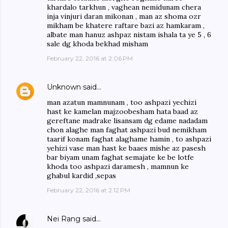
khardalo tarkhun , vaghean nemidunam chera
inja vinjuri daran mikonan , man az shoma ozr
mikham be khatere raftare bazi az hamkaram ,
albate man hanuz ashpaz nistam ishala ta ye 5 , 6
sale dg khoda bekhad misham
February 22, 2016 at 2:06 PM
Unknown
said…
man azatun mamnunam , too ashpazi yechizi
hast ke kamelan majzoobesham hata baad az
gereftane madrake lisansam dg edame nadadam
chon alaghe man faghat ashpazi bud nemikham
taarif konam faghat alaghame hamin , to ashpazi
yehizi vase man hast ke baaes mishe az pasesh
bar biyam unam faghat semajate ke be lotfe
khoda too ashpazi daramesh , mamnun ke
ghabul kardid ,sepas
February 22, 2016 at 2:12 PM
Nei Rang
said…