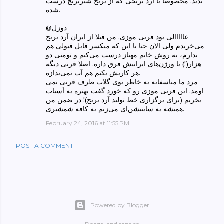
ندید. مخصوصا با آرد برنجی که از برنج شیربرنج درست
شده.
@دوزل
عااااالی بود فرنی موزی. من قبلا از ایران آرد برنج
می‌خریدم ولی الان حتا با این که میکسر قابل قبولی هم
ندارم، به روش خانم مهناز درست می‌کنم و تومنی دو
هزار(!) با ورژن‌های ایرانیش فرق داره. اصلا فرنی دیگه
هر کاریش بکنم هم آب نمی‌ندازه.
مرد ما متاسفانه به خاطر بوی گلاب طرف فرنی نمی
اومد. این فرنی موزی رو که خورد گفت بهتره یه آسیاب
بخریم (برای برگزاری خط تولید آرد برنج)! در ضمن من
همیشه یه سایتیشن‌ای می‌زنم به کافه شمشیری.
February 24, 2016 at 11:55 PM
POST A COMMENT
Powered by Blogger