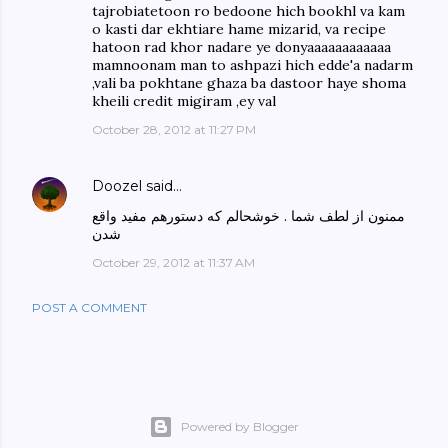
tajrobiatetoon ro bedoone hich bookhl va kam
o kasti dar ekhtiare hame mizarid, va recipe
hatoon rad khor nadare ye donyaaaaaaaaaaaa
mamnoonam man to ashpazi hich edde'a nadarm
,vali ba pokhtane ghaza ba dastoor haye shoma
kheili credit migiram ,ey val
October 28, 2012 at 11:27 PM
Doozel
said…
ممنون از لطف شما . خوشحالم که دستورهم مفید واقع
شدن
October 29, 2012 at 11:37 AM
POST A COMMENT
Powered by Blogger