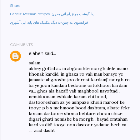
Share
با گوشت مرغ
ایرانی مدرن
Persian recipes
Labels:
فرانسوی
ته چین-ته دیگ
تکنیک های پایه ایی آشپزی
COMMENTS
elaheh
said…
salam
akhey goftid az in abgooshte morgh dele mano
khonak kardid, in ghaza ro vali man baraye ye
jamaate abgoosht joo dorost kardam[ morgh ro
ba ye joon kandani bedoone ostokhoon kardam
va... ghes ala haza!!! vali maghbool nayoftad ,
nemidoonam eshkale karam chi bood,
dastooresham az ye ashpaze kheili maroof ke
tooye p b s mehmoon bood dashtam, albate fekr
konam dastoore shoma behtare choon chize
digari ghati nemishe ba morgh , bayad emtahan
kard va did! tooye oon dastoor yadame herb va
.... ziad dasht