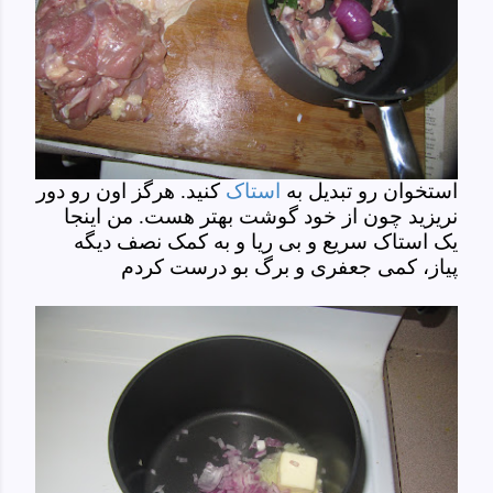
استخوان رو تبدیل به
استاک
کنید. هرگز اون رو دور
نریزید چون از خود گوشت بهتر هست. من اینجا
یک استاک سریع و بی ریا و به کمک نصف دیگه
پیاز، کمی جعفری و برگ بو درست کردم