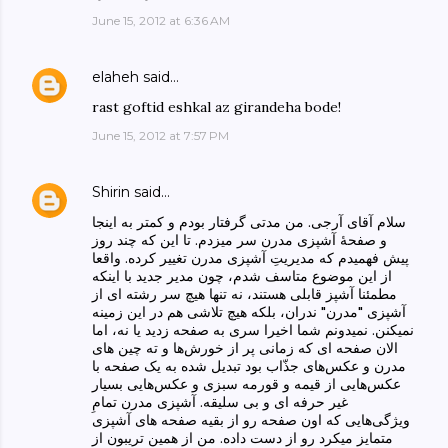
June 15, 2012 at 6:36 AM
elaheh
said…
rast goftid eshkal az girandeha bode!
June 15, 2012 at 7:57 PM
Shirin
said…
سلام آقای آرجی. من مدتی گرفتار بودم و کمتر به اینجا
و صفحهٔ آشپزی مدرن سر میزدم. تا این که چند روز
پیش فهمیدم که مدیریتِ آشپزی مدرن تغییر کرده. واقعا
از این موضوع متاسف شدم، چون مدیر جدید با اینکه
مطمئنا آشپز قابلی هستند، نه تنها هیچ سر رشته ای‌ از
آشپزی "مدرن" ندران، بلکه هیچ تلاشی هم در این زمینه
نمیکنن. نمیدونم شما اخیرا سری به صفحه زدید یا نه، اما
الان صفحه ای که زمانی‌ پر از خورش‌ها و ته چین های
مدرن و عکس‌های جذّاب بود تبدیل شده به یک صفحه با
عکس‌هایی از قیمه و قورمه سبزی و عکس‌هایی بسیار
غیر حرفه ای و بی سلیقه. آشپزی مدرن تمامِ
ویژگی‌هایی که اون صفحه رو از بقیه صفحه های آشپزی
متمایز میکرد رو از دست داده. من از همین تریبون از