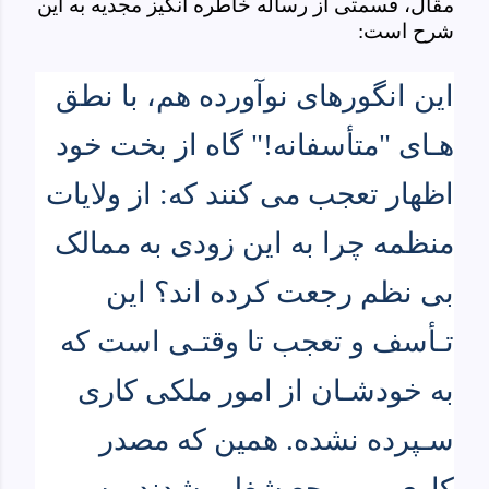
مقال، قسمتی از رساله خاطره انگیز مجدیه به این
شرح است:
این انگورهای نوآورده هم، با نطق
هـای "متأسفانه!" گاه از بخت خود
اظهار تعجب می کنند که: از ولایات
منظمه چرا به این زودی به ممالک
بی نظم رجعت کرده اند؟ این
تـأسف و تعجب تا وقتـی است که
به خودشـان از امور ملکی کاری
سـپرده نشده. همین که مصدر
کاری و مـرجع شغلی شدند، به