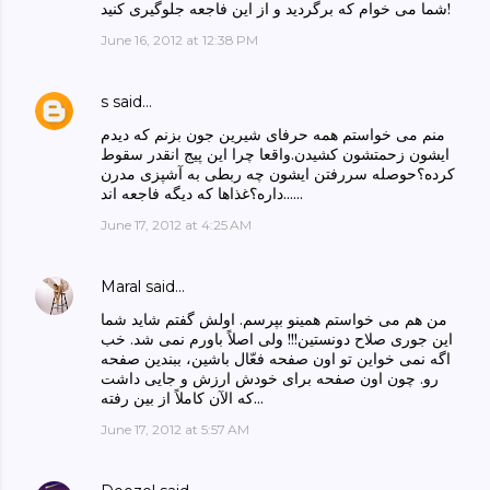
شما می خوام که برگردید و از این فاجعه جلوگیری کنید!
June 16, 2012 at 12:38 PM
s
said…
منم می خواستم همه حرفای شیرین جون بزنم که دیدم
ایشون زحمتشون کشیدن.واقعا چرا این پیج انقدر سقوط
کرده؟حوصله سررفتن ایشون چه ربطی به آشپزی مدرن
داره؟غذاها که دیگه فاجعه اند......
June 17, 2012 at 4:25 AM
Maral
said…
من هم می خواستم همینو بپرسم. اولش گفتم شاید شما
این جوری صلاح دونستین!!! ولی اصلاً باورم نمی شد. خب
اگه نمی خواین تو اون صفحه فعّال باشین، ببندین صفحه
رو. چون اون صفحه برای خودش ارزش و جایی داشت
که الآن کاملاً از بین رفته...
June 17, 2012 at 5:57 AM