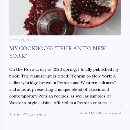
March 21, 2020
MY COOKBOOK: "TEHRAN TO NEW
YORK"
On the Norouz day of 2020 spring, I finally published my
book. The manuscript is titled: "Tehran to New York: A
culinary bridge between Persian and Western cultures"
and aims at presenting a unique blend of classic and
contemporary Persian recipes, as well as samples of
Western-style cuisine, offered in a Persian context. It is
important to build bridges between cultures, and not
READ MORE-ادامه مطلب
Share
47 comments
walls. This book aims at constructing a bridge between
the Persian and Western cultures. The book may be
ordered here: https://www.amazon.com/Tehran-New-