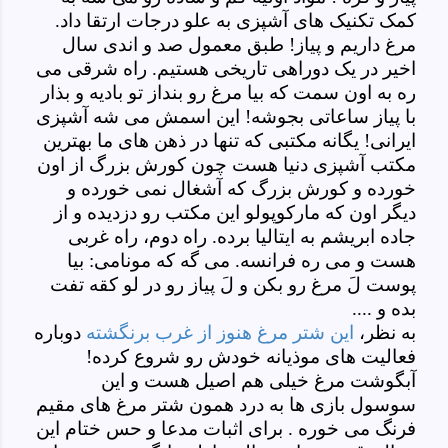
کمک تکنیک های آشپزی به علو درجات ارتقا داد.
مرغ داریم و پیاز! طبق معمول صد و اندی سال
اخیر در یک دوراهی تاریخی هستیم. راه شرقی می
ره به اون سمت که بیا مرغ رو بنداز تو بادیه و بذار
با پیاز ساعاتی بجوشه! این
اسمش
می شه آشپزی
ایرانی! یگانه مکتبی که تنها در ذهن های ما بهترین
مکتب آشپزی دنیا هست چون کورش بزرگ از اون
خورده و کورش بزرگ که آشغال نمی خورده و
دیگر اون که مارکوپولو این مکتب رو دزدیده و از
جاده ابریشم به ایتالیا برده. راه دوم، راه غربی
هست و می ره فرانسه. می گه که مونامی: بیا
پوست
لَ مرغ رو بکن و لَ پیاز رو در لو کقه تفت
بده و ....
به نظر،
این شتر مرغ هنوز از غرب برنگشته
دوباره
فعالیت های موذیانه خودش رو شروع کرده!
آبگوشت مرغ خیلی هم اصیل هست و این
سوسول بازی ها به درد همون شتر مرغ های مقیم
فرنگ می خوره . برای اثبات مدعا و حس ختام این