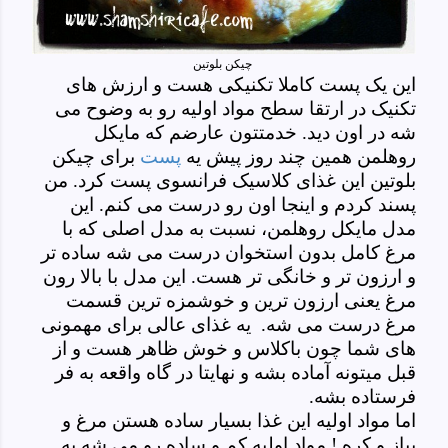
چیکن بلوتین
این یک پست کاملا تکنیکی هست و ارزش های
تکنیک در ارتقا سطح مواد اولیه رو به وضوح می
شه در اون دید. خدمتتون عارضم که مایکل
روهلمن همین چند روز پیش یه
پست
برای چیکن
بلوتین این غذای کلاسیک فرانسوی پست کرد. من
پسند کردم و اینجا اون رو درست می کنم. این
مدل مایکل روهلمن، نسبت به مدل اصلی که با
مرغ کامل بدون استخوان درست می شه ساده تر
و ارزون تر و خانگی تر هست. این مدل با بالا رون
مرغ یعنی ارزون ترین و خوشمزه ترین قسمت
مرغ درست می شه. یه غذای عالی برای مهمونی
های شما چون باکلاس و خوش ظاهر هست و از
قبل میتونه آماده بشه و نهایتا در گاه واقعه به فر
فرستاده بشه.
اما مواد اولیه این غذا بسیار ساده هستن مرغ و
پیاز و کره ! مواد اولیه کم و ساده رو می شه به