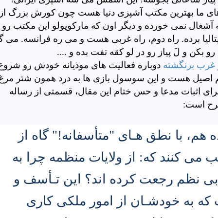
 های ما بهترین مکتب آشپزی دنیا هست چون کورش بزرگ از
آشغال نمی خورده و دیگر اون که مارکوپولو این مکتب رو
ایتالیا برده. راه دوم، راه غربی هست و می ره فرانسه. می گ
رو بکن و لَ پیاز رو در لو کقه تفت بده و ....
ز غرب برنگشته
دوباره فعالیت های موذیانه خودش رو شروع
 اصیل هست و این سوسول بازی ها به درد همون شتر مرغ
رای اثبات مدعا و حس ختام این مقال، قسمتی از رساله
شرح است:
 هم، با نطق هـای "متأسفانه!" گاه از
 می کنند که: از ولایات منظمه چرا به
بی نظم رجعت کرده اند؟ این تـأسف و
که به خودشـان از امور ملکی کاری