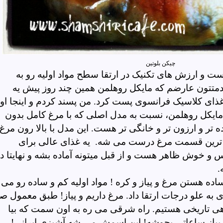
چیکن بلوتین
ت و ارزش های تکنیک در ارتقا سطح مواد اولیه رو به
متتون عارضم که مایکل روهلمن همین چند روز پیش یه
غذای کلاسیک فرانسوی پست کرد. من پسند کردم و اینجا او
ایکل روهلمن، نسبت به مدل اصلی که با مرغ کامل بدون
 و ارزون تر و خانگی تر هست. این مدل با بالا رون مرغ
 ترین قسمت مرغ درست می شه. یه غذای عالی برای
و خوش ظاهر هست و از قبل میتونه آماده بشه و نهایتا د
.
 ساده هستن مرغ و پیاز و کره ! مواد اولیه کم و ساده رو می
به علو درجات ارتقا داد. مرغ داریم و پیاز! طبق معمول ص
هی تاریخی هستیم. راه شرقی می ره به اون سمت که بیا
با پیاز ساعاتی بجوشه! این
اسمش
می شه آشپزی ایرانی!