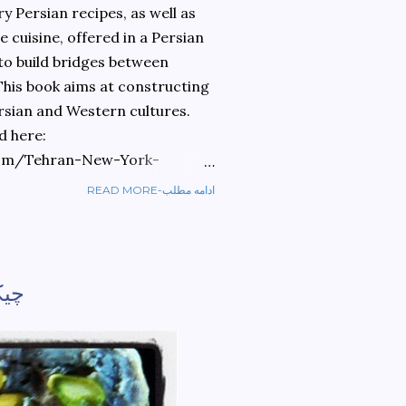
 Persian recipes, as well as
 cuisine, offered in a Persian
 to build bridges between
 This book aims at constructing
rsian and Western cultures.
d here:
om/Tehran-New-York-
READ MORE-ادامه مطلب
ref=sr_1_1?
ran+to+new+york&qid=1584810
OTINE