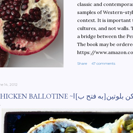
classic and contemporary
samples of Western-style
context. It is important
cultures, and not walls.
a bridge between the Pe
The book may be ordere
https://www.amazon.c
culinary-cultures-
Share
47 comments
ebook/dp/B0861H47GS/
dchild=1&keywords=teh
930&sr=8-1
ne 14, 2012
CHICKEN BALL ~چیکن بلوتین[به فتح ب]ا