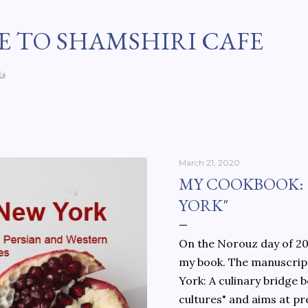
Skip to main content
 TO SHAMSHIRI CAFE
فا
March 21, 2020
MY COOKBOOK:
YORK"
On the Norouz day of 202
my book. The manuscript
York: A culinary bridge
cultures" and aims at pr