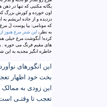
یگانه مکتبی که تنها در ذهن
اون خورده و کورش بزرگ که 
دزدیده و از جاده ابریشم به 
که مونامی: بیا پوست
لَ مرغ 
به نظر،
این شتر مرغ هنوز ا
کرده! آبگوشت مرغ خیلی هم
های مقیم فرنگ می خوره . ب
خاطره انگیز مجدیه به این 
این انگورهای نوآورده
بخت خود اظهار تعجب
این زودی به ممالک 
تعجب تا وقتـی است 