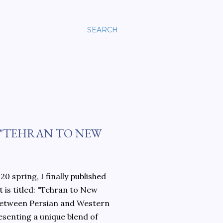
SEARCH
 "TEHRAN TO NEW
0 spring, I finally published
 is titled: "Tehran to New
 between Persian and Western
esenting a unique blend of