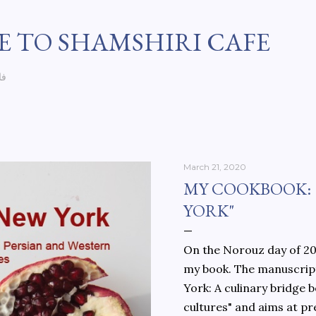
Skip to main content
 TO SHAMSHIRI CAFE
فا
March 21, 2020
MY COOKBOOK:
YORK"
On the Norouz day of 202
my book. The manuscript
York: A culinary bridge
cultures" and aims at pr