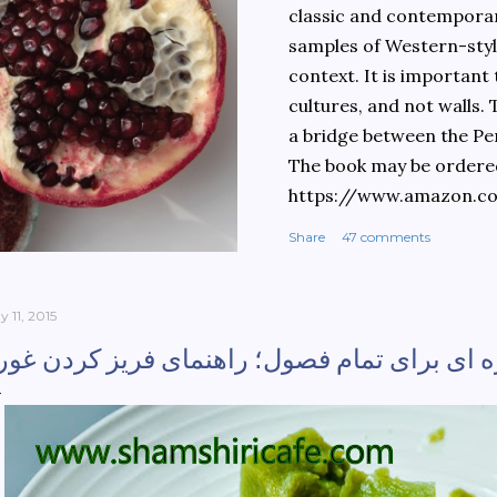
classic and contemporary
samples of Western-style
context. It is important
cultures, and not walls.
a bridge between the Pe
The book may be ordere
https://www.amazon.c
culinary-cultures-
Share
47 comments
ebook/dp/B0861H47GS/
dchild=1&keywords=teh
930&sr=8-1
 11, 2015
 ای برای تمام فصول؛ راهنمای فریز کردن غور