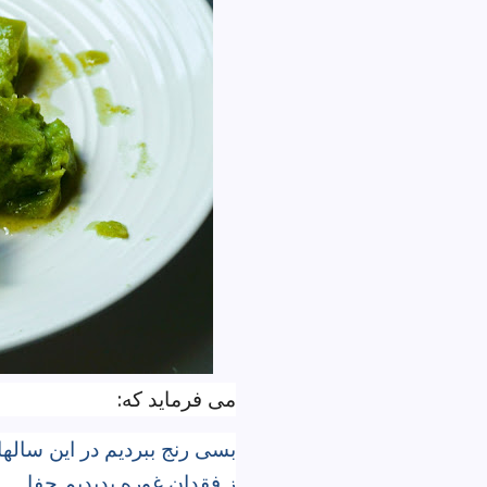
می فرماید که:
بسی رنج ببردیم در این سالها
ز فقدان غوره بدیدیم جفا