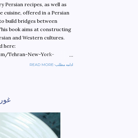
 Persian recipes, as well as
 cuisine, offered in a Persian
 to build bridges between
 This book aims at constructing
rsian and Western cultures.
d here:
om/Tehran-New-York-
READ MORE-ادامه مطلب
ref=sr_1_1?
ran+to+new+york&qid=1584810
غوره