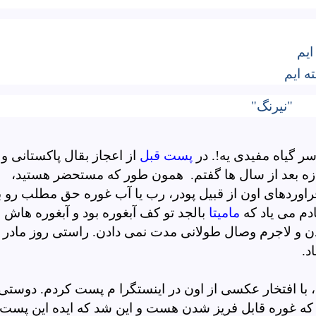
ایم
ه ایم
گ"
ر گیاه مفیدی یه!. در
پست قبل
از اعجاز بقال پاکستانی و
ازه بعد از سال ها گفتم. همون طور که مستحضر هستید،
فراوردهای اون از قبیل پودر، رب یا آب غوره حق مطلب رو ب
ادم می یاد که
مامیتا
بالجد تو کف آبغوره بود و آبغوره هاش
و لاجرم وصال طولانی مدت نمی دادن. راستی روز مادر ب
د.
با افتخار عکسی از اون در اینستگرا م پست کردم. دوستی
 که غوره قابل فریز شدن هست و این شد که ایده این پست