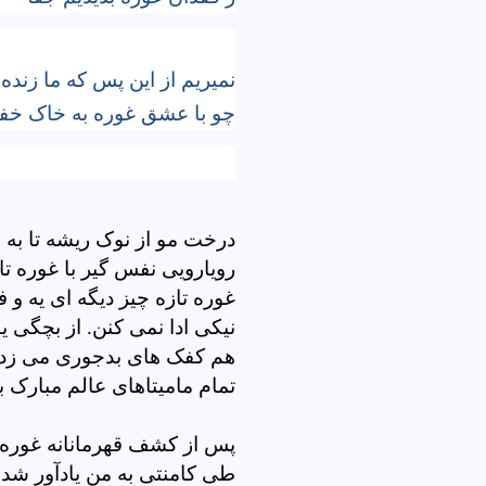
نمیریم از این پس که ما زنده 
چو با عشق غوره به خاک خفت
"نیرن
درخت مو از نوک ریشه تا به س
رویارویی نفس گیر با غوره ت
غوره تازه چیز دیگه ای یه و 
نیکی ادا نمی کنن. از بچگی ی
هم کفک های بدجوری می زدن 
تمام مامیتاهای عالم مبارک با
پس از کشف قهرمانانه غوره، 
طی کامنتی به من یادآور شد