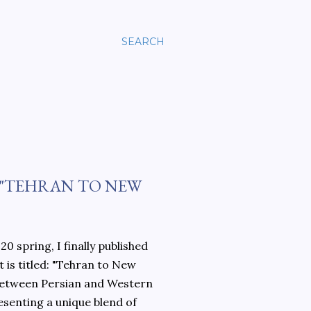
SEARCH
 "TEHRAN TO NEW
0 spring, I finally published
 is titled: "Tehran to New
 between Persian and Western
esenting a unique blend of