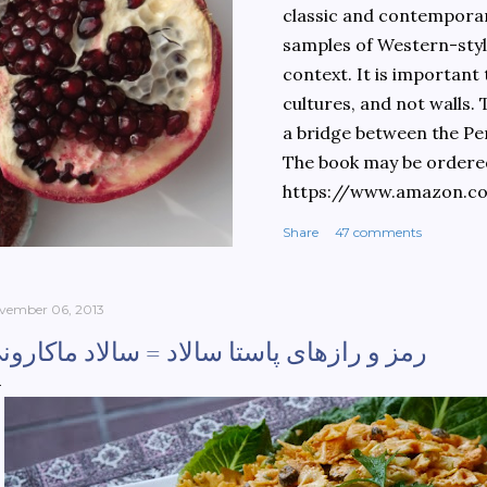
classic and contemporary
samples of Western-style
context. It is important
cultures, and not walls.
a bridge between the Pe
The book may be ordere
https://www.amazon.c
culinary-cultures-
Share
47 comments
ebook/dp/B0861H47GS/
dchild=1&keywords=teh
930&sr=8-1
vember 06, 2013
رمز و رازهای پاستا سالاد = سالاد ماکارون