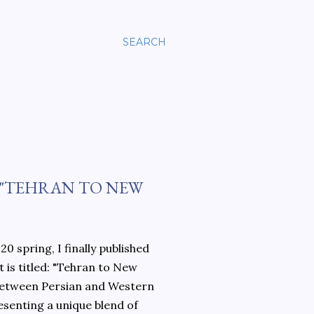
SEARCH
 "TEHRAN TO NEW
0 spring, I finally published
 is titled: "Tehran to New
 between Persian and Western
esenting a unique blend of