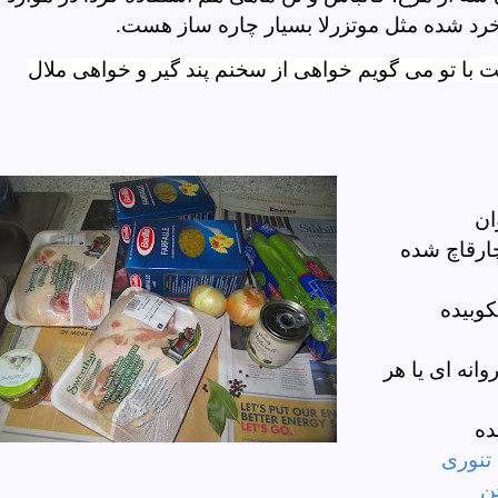
 خرد شده مثل موتزرلا بسیار چاره ساز هست.
ت
با تو می گویم خواهی از سخنم پند گیر و خواهی ملال
ان
ارقاچ شده
کوبیده
انه ای یا هر
ده
 تنوری
ن