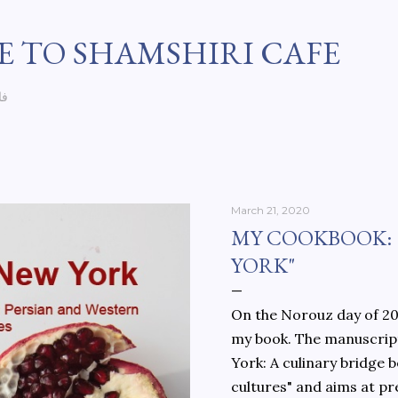
Skip to main content
 TO SHAMSHIRI CAFE
فا
March 21, 2020
MY COOKBOOK:
YORK"
On the Norouz day of 202
my book. The manuscript
York: A culinary bridge
cultures" and aims at pr