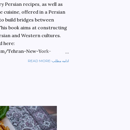
 Persian recipes, as well as
 cuisine, offered in a Persian
 to build bridges between
 This book aims at constructing
rsian and Western cultures.
d here:
om/Tehran-New-York-
READ MORE-ادامه مطلب
ref=sr_1_1?
ran+to+new+york&qid=1584810