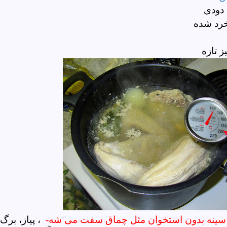
 دودی
خرد شده
بز تازه
- سینه بدون استخوان مثل چماق سفت می شه-
، پیاز، برگ