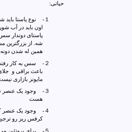
حیاتی:
１-
نوع پاستا باید ش
اون باید در آب شور
پاستای دوندار سس
شه. از بزرگترین م
همین له شدن دونه 
２-
سس به کار رفته 
باعث براقی و جلای 
مایونز بازاری نیست
３-
وجود یک عنصر ش
هست
４-
وجود یک عنصر کر
کرفس ریز رو ترجیح
５-
برای پروتئین می