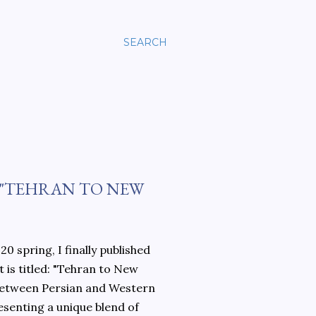
SEARCH
 "TEHRAN TO NEW
0 spring, I finally published
 is titled: "Tehran to New
 between Persian and Western
esenting a unique blend of