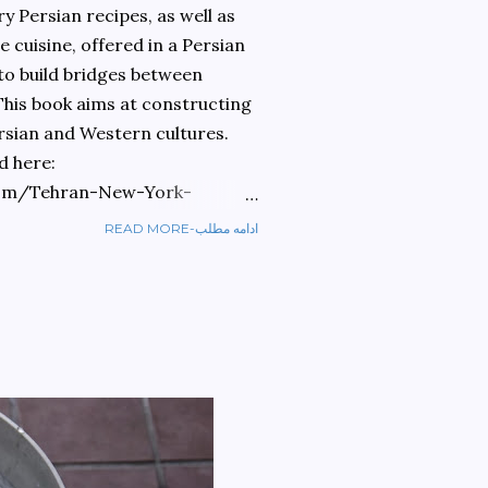
 Persian recipes, as well as
 cuisine, offered in a Persian
 to build bridges between
 This book aims at constructing
rsian and Western cultures.
d here:
om/Tehran-New-York-
READ MORE-ادامه مطلب
ref=sr_1_1?
ran+to+new+york&qid=1584810