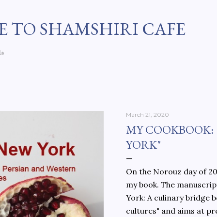
Skip to main content
 TO SHAMSHIRI CAFE
فا
March 21, 2020
MY COOKBOOK:
YORK"
On the Norouz day of 202
my book. The manuscript
York: A culinary bridge
cultures" and aims at pr