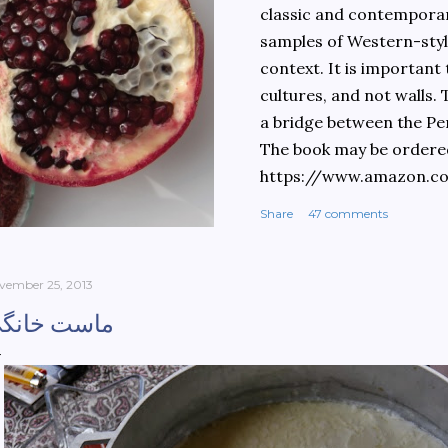
classic and contemporary
samples of Western-style
context. It is important
cultures, and not walls.
a bridge between the Pe
The book may be ordere
https://www.amazon.c
culinary-cultures-
Share
47 comments
ebook/dp/B0861H47GS/
dchild=1&keywords=teh
930&sr=8-1
vember 25, 2013
ماست خانگ