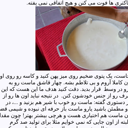
، باکتری ها فوت می کنن و هیچ اتفاقی نمی یفته.
ست، یک پتوی ضخیم روی میز پهن کنید و کاسه رو روی او
ون کاملا آروم و بی تلاطم بشه. چهار قاشق ماست رو به
رو در وسط قرار بدید. دقت کنید هدف ما این هست که این
رف رو از جنس خودشون کنن. در نتیجه نباید اون ها رو از
در دستوری گفته: ماست رو خوب با شیر هم بزنید و ...، در
 مطمئن باشید یارو ماست باز حرفه ای نبوده و شیمی قضی
ان ماست هم اختیاری هست و هرچی بیشتر بهتر! چون مقدا
بته از اون جایی که نمی خوایم مثلا برای تولید صد گرم