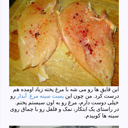
این قایق ها رو می شه با مرغ پخته زیاد اومده هم
درست کرد. من چون این
پست سینه مرغ آبدار
رو
خیلی دوست دارم، مرغ رو به اون سیستم پختم.
در راستای یک ابتکار، نمک و فلفل رو با چماق روی
سینه ها کوبیدم.