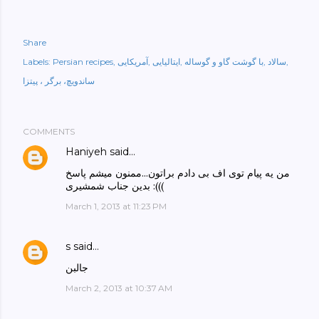
Share
سالاد
با گوشت گاو و گوساله
ایتالیایی
آمریکایی
Persian recipes
Labels:
ساندویچ، برگر ، پیتزا
COMMENTS
Haniyeh
said…
من یه پیام توی اف بی دادم براتون...ممنون میشم پاسخ
بدین جناب شمشیری :(((
March 1, 2013 at 11:23 PM
s
said…
جالبن
March 2, 2013 at 10:37 AM