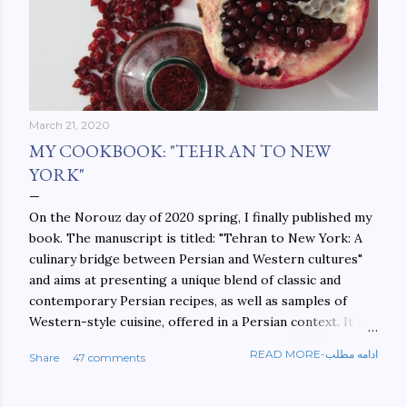
March 21, 2020
MY COOKBOOK: "TEHRAN TO NEW
YORK"
On the Norouz day of 2020 spring, I finally published my
book. The manuscript is titled: "Tehran to New York: A
culinary bridge between Persian and Western cultures"
and aims at presenting a unique blend of classic and
contemporary Persian recipes, as well as samples of
Western-style cuisine, offered in a Persian context. It is
important to build bridges between cultures, and not
READ MORE-ادامه مطلب
Share
47 comments
walls. This book aims at constructing a bridge between
the Persian and Western cultures. The book may be
ordered here: https://www.amazon.com/Tehran-New-