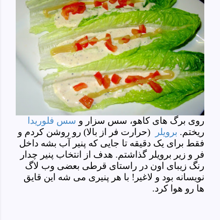
روی برگ های کاهو، سس سزار و
سس فلوریدا
ریختم.
برویلر
(حرارت فر از بالا)
رو روشن کردم و
فقط برای یک دقیقه تا جایی که پنیر آب بشه داخل
فر و زیر برویلر گذاشتم. هدف از انتخاب پنیر چدار
رنگ زیبای اون در راستای قرطی بعضی وب لاگ
نویسانه بود و لاغیر! با هر پنیری می شه این قایق
ها رو هوا کرد.