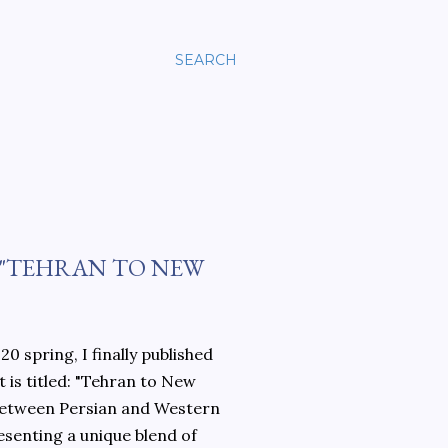
SEARCH
 "TEHRAN TO NEW
0 spring, I finally published
 is titled: "Tehran to New
 between Persian and Western
esenting a unique blend of