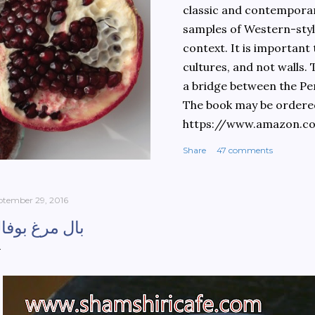
classic and contemporary
samples of Western-style
context. It is important
cultures, and not walls.
a bridge between the Pe
The book may be ordere
https://www.amazon.c
culinary-cultures-
Share
47 comments
ebook/dp/B0861H47GS/
dchild=1&keywords=teh
930&sr=8-1
ptember 29, 2016
بال مرغ بوفال