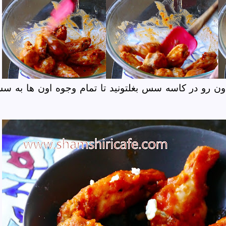
ون رو در کاسه سس بغلتونید تا تمام وجوه اون ها به س