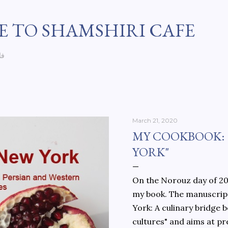
Skip to main content
 TO SHAMSHIRI CAFE
فا
March 21, 2020
MY COOKBOOK:
YORK"
On the Norouz day of 202
my book. The manuscript
York: A culinary bridge
cultures" and aims at pr