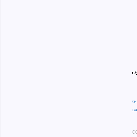
ن
Sh
Lab
C