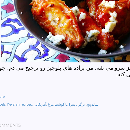
یز سرو می شه. من براده های بلوچیز رو ترجیح می دم. چو
ی کنه.
are
ساندویچ، برگر ، پیتزا
با گوشت مرغ
آمریکایی
Persian recipes
els:
OMMENTS