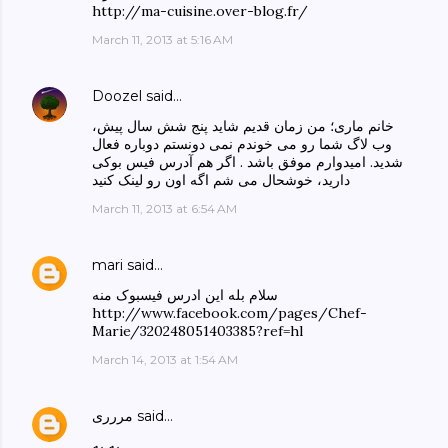
http://ma-cuisine.over-blog.fr/
March 11, 2013 at 5:16 AM
Doozel
said…
خانم ماری؛ من زمان قدیم شاید پنج شش سال پیش،
وب لاگ شما رو می خوندم نمی دونستم دوباره فعال
شدید. امیدوارم موفق باشد . اگر هم آدرس فیس بوکی
دارید، خوشحال می شم اگه اون رو لینک کنید
March 11, 2013 at 6:54 AM
mari
said…
سلام بله این ادرس فیسبوک منه
http://www.facebook.com/pages/Chef-
Marie/320248051403385?ref=hl
March 14, 2013 at 1:54 AM
said…
مررری
به به