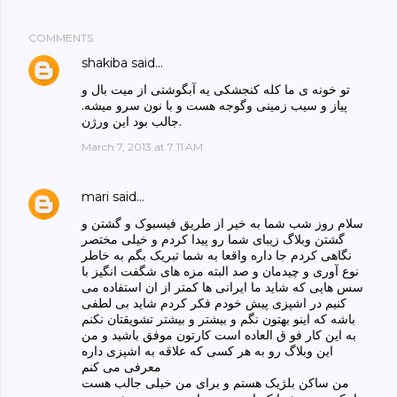
COMMENTS
shakiba
said…
تو خونه ی ما کله کنجشکی یه آبگوشتی از میت بال و
پیاز و سیب زمینی وگوجه هست و با نون سرو میشه.
جالب بود این ورژن.
March 7, 2013 at 7:11 AM
mari
said…
سلام روز شب شما به خیر از طریق فیسبوک و گشتن و
گشتن وبلاگ زیبای شما رو پیدا کردم و خیلی مختصر
نگاهی کردم جا داره واقعا به شما تبریک بگم به خاطر
نوع آوری و چیدمان و صد البته مزه های شگفت انگیز با
سس هایی که شاید ما ایرانی ها کمتر از ان استفاده می
کنیم در اشپزی پیش خودم فکر کردم شاید بی لطفی
باشه که اینو بهتون نگم و بیشتر و بیشتر تشویقتان نکنم
به این کار فو ق العاده است کارتون موفق باشید و من
این وبلاگ رو به هر کسی که علاقه به اشپزی داره
معرفی می کنم
من ساکن بلژیک هستم و برای من خیلی جالب هست