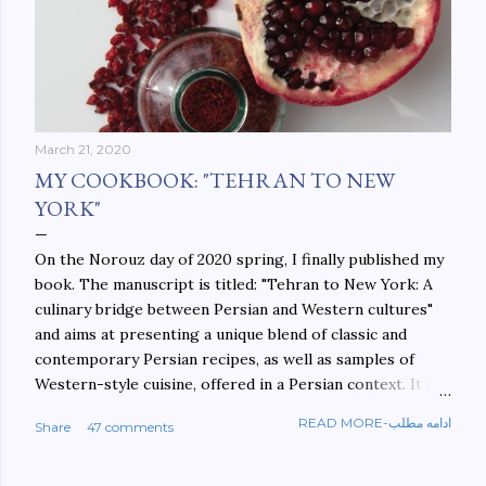
March 21, 2020
MY COOKBOOK: "TEHRAN TO NEW
YORK"
On the Norouz day of 2020 spring, I finally published my
book. The manuscript is titled: "Tehran to New York: A
culinary bridge between Persian and Western cultures"
and aims at presenting a unique blend of classic and
contemporary Persian recipes, as well as samples of
Western-style cuisine, offered in a Persian context. It is
important to build bridges between cultures, and not
READ MORE-ادامه مطلب
Share
47 comments
walls. This book aims at constructing a bridge between
the Persian and Western cultures. The book may be
ordered here: https://www.amazon.com/Tehran-New-