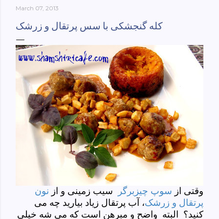
March 07, 2013
York-culinary-cultures-
ebook/dp/B0861H47GS/ref=sr_1_1?
کله گنجشکی با سس پرتقال و زرشک
dchild=1&keywords=tehran+to+new+york&qid=158481093
0&sr=8-1
وقتی از
سوپ چیزبرگر
سیب زمینی و از
نون
پرتقال و زرشک
، آب پرتقال زیاد بیارید چه می
کنید؟ البته واضح و مبرهن است که
می شه
خیلی