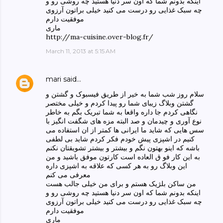
اینکه بدونم شما که اون سر دنیا هستید چه روشی رو و
چه سبک غذایی رو درست می کنید خیلی براتون آرزوی
موفقیت دارم
ماری
http://ma-cuisine.over-blog.fr/
March 11, 2013 at 5:15 AM
mari
said…
سلام روز شب شما به خیر از طریق فیسبوک و گشتن و
گشتن وبلاگ زیبای شما رو پیدا کردم و خیلی مختصر
نگاهی کردم جا داره واقعا به شما تبریک بگم به خاطر
نوع آوری و چیدمان و صد البته مزه های شگفت انگیز با
سس هایی که شاید ما ایرانی ها کمتر از ان استفاده می
کنیم در اشپزی پیش خودم فکر کردم شاید بی لطفی
باشه که اینو بهتون نگم و بیشتر و بیشتر تشویقتان نکنم
به این کار فو ق العاده است کارتون موفق باشید و من
این وبلاگ رو به هر کسی که علاقه به اشپزی داره
معرفی می کنم
من ساکن بلژیک هستم و برای من خیلی جالب هست
اینکه بدونم شما که اون سر دنیا هستید چه روشی رو و
چه سبک غذایی رو درست می کنید خیلی براتون آرزوی
موفقیت دارم
ماری