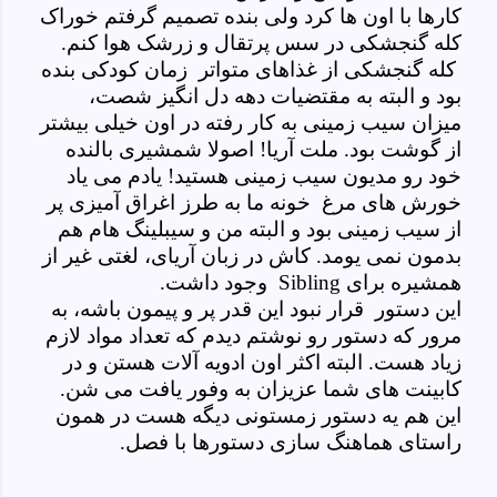
کارها با اون ها کرد ولی بنده تصمیم گرفتم خوراک
کله گنجشکی در سس پرتقال و زرشک هوا کنم.
کله گنجشکی از غذاهای متواتر زمان کودکی بنده
بود و البته به مقتضیات دهه دل انگیز شصت،
میزان سیب زمینی به کار رفته در اون خیلی بیشتر
از گوشت بود. ملت آریا! اصولا شمشیری بالنده
خود رو مدیون سیب زمینی هستید! یادم می یاد
خورش های مرغ خونه ما به طرز اغراق آمیزی پر
از سیب زمینی بود و البته من و سیبلینگ هام هم
بدمون نمی یومد. کاش در زبان آریای، لغتی غیر از
همشیره برای
Sibling
وجود داشت.
این دستور قرار نبود این قدر پر و پیمون باشه، به
مرور که دستور رو نوشتم دیدم که تعداد مواد لازم
زیاد هست. البته اکثر اون ادویه آلات هستن و در
کابینت های شما عزیزان به وفور یافت می شن.
این هم یه دستور زمستونی دیگه هست در همون
راستای هماهنگ سازی دستورها با فصل.