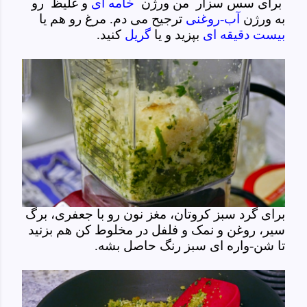
برای سس سزار من ورژن
خامه ای
و غلیظ رو
به ورژن
آب-روغنی
ترجیح می دم. مرغ رو هم یا
بیست دقیقه ای
بپزید و یا
گریل
کنید.
برای گرد سبز کروتان، مغز نون رو با جعفری، برگ
سیر، روغن و نمک و فلفل در مخلوط کن هم بزنید
تا شن-واره ای سبز رنگ حاصل بشه.