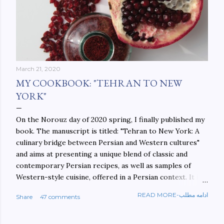
March 21, 2020
MY COOKBOOK: "TEHRAN TO NEW
YORK"
On the Norouz day of 2020 spring, I finally published my
book. The manuscript is titled: "Tehran to New York: A
culinary bridge between Persian and Western cultures"
and aims at presenting a unique blend of classic and
contemporary Persian recipes, as well as samples of
Western-style cuisine, offered in a Persian context. It is
important to build bridges between cultures, and not
READ MORE-ادامه مطلب
Share
47 comments
walls. This book aims at constructing a bridge between
the Persian and Western cultures. The book may be
ordered here: https://www.amazon.com/Tehran-New-