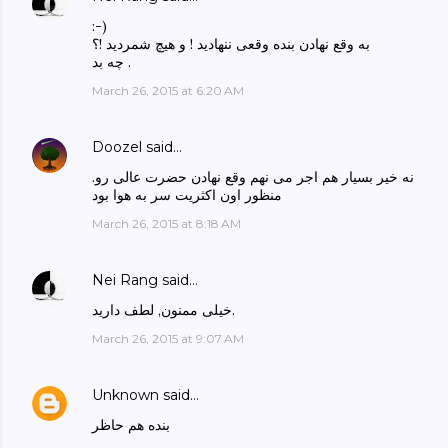
:-)
به وقع نهادن بنده وقعی ننهادید ! و هیچ شمردید !؟
چه بد .
March 26, 2015 at 6:20 AM
Doozel
said…
نه خیر بسیار هم اجر می نهم وقع نهادن حضرت عالی رو.
منظور اون اکثریت سر به هوا بود
March 26, 2015 at 8:18 AM
Nei Rang
said…
خیلی ممنون, لطف دارید.
March 26, 2015 at 9:07 AM
Unknown
said…
بنده هم حاظر