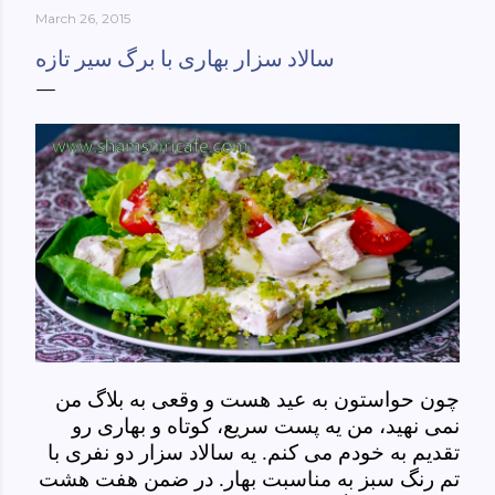
March 26, 2015
York-culinary-cultures-
ebook/dp/B0861H47GS/ref=sr_1_1?
سالاد سزار بهاری با برگ سیر تازه
dchild=1&keywords=tehran+to+new+york&qid=158481093
0&sr=8-1
چون حواستون به عید هست و وقعی به بلاگ من
نمی نهید، من یه پست سریع، کوتاه و بهاری رو
تقدیم به خودم می کنم. یه سالاد سزار دو نفری با
تم رنگ سبز به مناسبت بهار. در ضمن هفت هشت