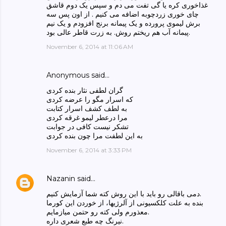
غذاخوری کره یا گی تفت می دم و سپس یک دوم قاشق
چای خوری زردچوبه اضافه می کنیم . از اون پس سه
برش لیموی پرورده و یک پیمانه برنج افزودم و یک نیم
پیمانه آب هم ریختم روش. به زرت قاطر عالی بود.
November 6, 2014 at 11:06 AM
Anonymous said…
گران لطفی نثار بنده کردی
که اسرار مگو را عرضه کردی
به لطف کشف اسرار کتابت
مرا درعطر لیمو غرقه کردی
تشکر نیست کافی در جوابت
به این لطفت مرا چون بنده کردی
November 6, 2014 at 3:33 PM
Nazanin
said…
دمی باقالی رو باید با این روش کته شما آزمایش کنیم.
بنده به علت کلکسیونی از آلرژیها، از خوردن این کورما
معذورم ولی کته رو حتمن میازمایم.
نیرنگ چه طبع شعری داره.