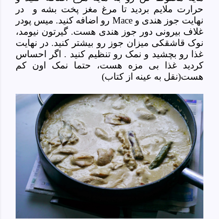
حرارت ملایم بردید تا مرغ مغز پخت بشه و در
نهایت جوز هندی و
Mace
رو اضافه کنید. میس پودر
غلاف بیرونی دور جوز هندی هست. گیرتون نیومد،
نوک قاشقکی میزان جوز رو بیشتر کنید. در نهایت
غذا رو بچشید و نمک رو تنظیم کنید
.
اگر احساس
کردید غذا بی مزه هست، حتما نمک اون کم
هست(نقل به عینه از کتاب)