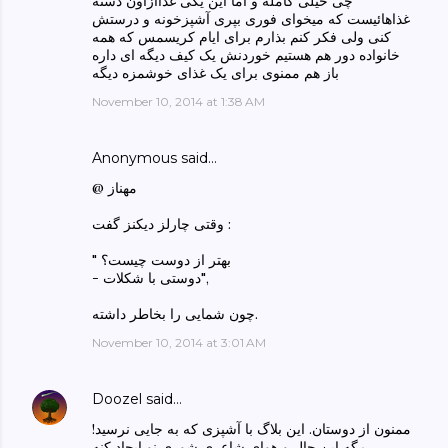
چی خیلی کامله و اما این یکی غذاازاون دسته
غذاهائیست که میخوای فوری بپری آشپزخونه و درستش
کنی ولی فکر کنم بذارم برای ایام کریسمس که همه
خانواده دور هم هستیم خوردنش یک کیف دیگه ای داره
باز هم ممنوی برای یک غذای خوشمزه دیگه
November 10, 2014 at 1:38 AM
Anonymous said…
@ مهناز
وقتی چارلز دیکنز گفت :
" بهتر از دوست چیست؟
- دوستی با شکلات",
چون شمایی را بخاطر داشته.
November 10, 2014 at 3:01 AM
Doozel
said…
ممنون از دوستان. این بلاگ با آشپزی که به جایی نرسید!
مگه این حال و هوای شاعری شوری نو ایجاد کنه