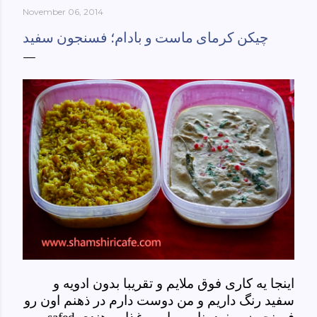
November 06, 2014
York-culinary-cultures-
ebook/dp/B0861H47GS/ref=sr_1_1?
چیکن کرمای ماست و بادام؛ فسنجون سفید
dchild=1&keywords=tehran+to+new+york&qid=158481093
0&sr=8-1
اینجا یه کاری فوق ملایم و تقریبا بدون ادویه و
سفید رنگ داریم و من دوست دارم در ذهنم اون رو