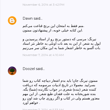
November 6, 2014 at 3:42 PM
Dawn
said…
منم فقط به امتحان این برنج قناعت می‌کنم.
این کتابه خیلی خوبه، از پیشنهادتون ممنون.
نیرنگ: مرسی که دستور برنج رو از استاد پرسیدین و
ایول به شعر. از این به بعد نات اونلی به خاطر نثر استاد
بات آلسو به خاطر اشعار شما به این مکان سر می‌زنیم.
November 7, 2014 at 4:10 AM
Doozel
said…
ممنون نیرنگ جان! باید بدم اشعار دیباچه کتاب رو شما
بسرایید. معمولا در تاریخ ادبیات مرسومه که دریافت
کننده شعر (بنده) شعری در جواب نگارنده (شما) بگه.
بنده شوربختانه به علت فقدان طبع شعر، از این مهم
معذور هستم ولی در کتاب و اگر روزی چاپ شد اون رو
خواهم آورد .
November 7, 2014 at 5:33 AM