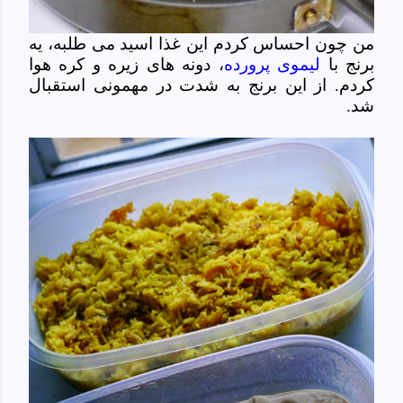
من چون احساس کردم این غذا اسید می طلبه، یه
برنج با
لیموی پرورده
، دونه های زیره و کره هوا
کردم. از این برنج به شدت در مهمونی استقبال
شد.