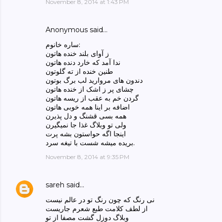
November 8, 2014 at 1:43 PM
Anonymous said…
ساره خانوم:
ز آوای بلند خنده هاتون
ندا آمد که خارد دنده هاتون
طنین خنده از ته گلوتون
دندون های مروارید لب برگ بوتون
چشای پر ز اشک از خنده هاتون
گردن خم به عقب از ریسه هاتون
اضافه بر اینا همه خوبی هاتون
همه بسی قشنگ و دل پذیرن
ولی تو وبلاگ غذا جا نمیگیرن
اینجا اگه حواستون بشه پرت
بریده میشه شست با تیغه سرد.
November 8, 2014 at 9:35 PM
sareh
said…
نی رنگ که چون رنگ تو در عالم نیست
از لطف کلامت طبع شعرم جاریست
وبلاگ دوزل گشت مصفا از تو