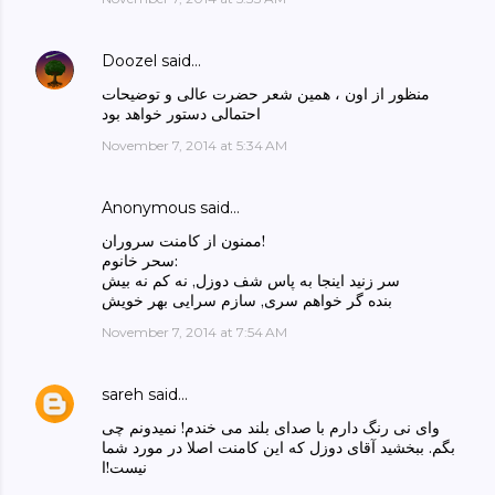
Doozel
said…
منظور از اون ، همین شعر حضرت عالی و توضیحات
احتمالی دستور خواهد بود
November 7, 2014 at 5:34 AM
Anonymous said…
ممنون از کامنت سروران!
سحر خانوم:
سر زنید اینجا به پاس شف دوزل, نه کم نه بیش
بنده گر خواهم سری, سازم سرایی بهر خویش
November 7, 2014 at 7:54 AM
sareh
said…
وای نی رنگ دارم با صدای بلند می خندم! نمیدونم چی
بگم. ببخشید آقای دوزل که این کامنت اصلا در مورد شما
نیست!ا