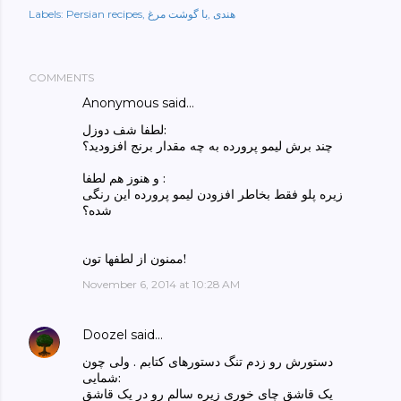
هندی
با گوشت مرغ
Persian recipes
Labels:
COMMENTS
Anonymous said…
لطفا شف دوزل:
چند برش لیمو پرورده به چه مقدار برنج افزودید؟
و هنوز هم لطفا :
زیره پلو فقط بخاطر افزودن لیمو پرورده این رنگی
شده؟
ممنون از لطفها تون!
November 6, 2014 at 10:28 AM
Doozel
said…
دستورش رو زدم تنگ دستورهای کتابم . ولی چون
شمایی:
یک قاشق چای خوری زیره سالم رو در یک قاشق