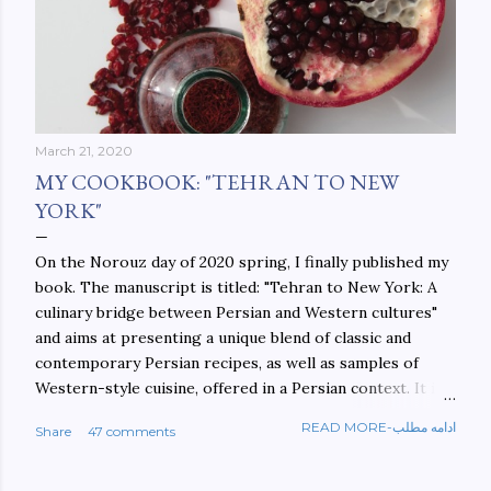
March 21, 2020
MY COOKBOOK: "TEHRAN TO NEW
YORK"
On the Norouz day of 2020 spring, I finally published my
book. The manuscript is titled: "Tehran to New York: A
culinary bridge between Persian and Western cultures"
and aims at presenting a unique blend of classic and
contemporary Persian recipes, as well as samples of
Western-style cuisine, offered in a Persian context. It is
important to build bridges between cultures, and not
READ MORE-ادامه مطلب
Share
47 comments
walls. This book aims at constructing a bridge between
the Persian and Western cultures. The book may be
ordered here: https://www.amazon.com/Tehran-New-