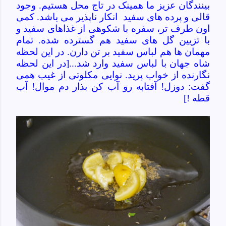
بینندگان عزیز ما همینک در تاج محل هستیم. وجود
قالی و پرده های سفید انکار ناپذیر می باشد. کمی
اون طرف تر، سفره با شکوهی از غذاهای سفید و
با تزیین گل های سفید هم گسترده شده. تمام
مهمان ها هم لباس سفید بر تن دارن. در این لحظه
شاه جهان با لباس سفید وارد شد...[در این لحظه
نگارنده از خواب پرید. نوایی مکلوتی از غیب همی
گفت: دوزل! آفتابه رو آب کن بذار دم موال! آب
قطه
!
]