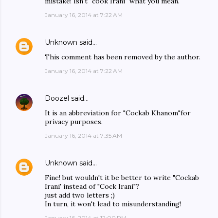
mistake! Isn't "cook Irani" what you mean.
January 16, 2014 at 7:22 AM
Unknown
said…
This comment has been removed by the author.
January 16, 2014 at 7:22 AM
Doozel
said…
It is an abbreviation for "Cockab Khanom"for
privacy purposes.
January 16, 2014 at 7:35 AM
Unknown
said…
Fine! but wouldn't it be better to write "Cockab
Irani' instead of "Cock Irani"?
just add two letters ;)
In turn, it won't lead to misunderstanding!
January 16, 2014 at 12:00 PM