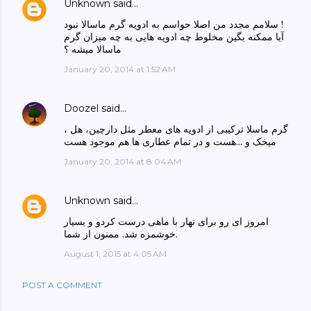
Unknown
said…
سلامم مجدد من اصلا حواسم به ادویه گرم ماسالا نبود !
آیا ممکنه بگین مخلوط چه ادویه هایی به چه میزان گرم
ماسالا میشه ؟
January 20, 2014 at 1:52 AM
Doozel
said…
گرم ماسلا ترکیبی از ادویه های معطر مثل دارچین، هل ،
میخک و ...هست و در تمام عطاری ها هم موجود هست
January 20, 2014 at 8:04 AM
Unknown
said…
امروز ای رو برای نهار با ماهی درست کردو و بسیار
خوشمزه شد. ممنون از شما.
August 1, 2015 at 4:05 AM
POST A COMMENT