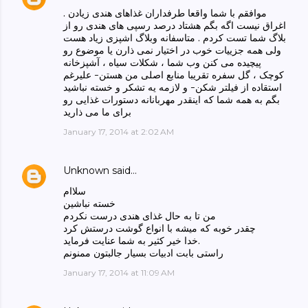
موافقم با شما واقعا طرفداران غذاهای هندی زیادن .
اغراق نیست اگه بگم هشتاد درصد رسپی های هندی رو از
بلاگ شما تست کردم . متاسفانه وبلاگ اشپزی زیاد هست
ولی همه جزییات خوب در اختیار نمی ذارن یا موضوع رو
پیچیده می کنن وب شما ، شکلات سیاه ، آشپزخانه
کوچک ، گل سفره تقریبا منابع اصلی من هستن- علیرغم
استقاده از فیلتر شکن- و لازمه یه تشکر و خسته نباشید
بگم به همه شما که اینقدر مهربانانه دستورات غذایی رو
برای ما می ذارید
January 17, 2014 at 2:02 AM
Unknown
said…
سلاام
خسته نباشین
من تا به حال غذای هندی درست نکردم
چقدر خوبه که میشه با انواع گوشت درستش کرد
خدا خیر کثیر به شما عنایت فرماید.
راستی بابت ادبیات بسیار جالبتون ممنونم
January 17, 2014 at 11:09 AM