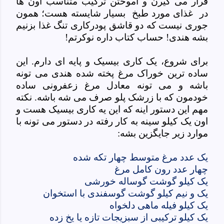
قرار می گیرن و آموختن ترکیب متناسب اون ها
در غذای مورد طبخ بسیار شایسته هست؛ همون
جوری نیست که دو قاشق پودرکاری تنگ غذا بزنیم
بشه هندی! حساب کتاب داره نوکرتم!
برای شروع، یک کاری بیسیک و پایه ای دارم. این
ساده ترین خوراک مرغ پخته شده هندی می تونه
باشه و می تونه معادل مرغ زعفرونی ساده
خودمون که با زرشک پلو صرف می شه باشه. نکته
مهم این دستور اینه که این یه کاری بیسیک هست و
اون یک کیلو سینه به کار رفته در دستور می تونه با
موارد زیر جایگزین بشه:
یک عدد مرغ متوسط چهار تکه شده
چهار عدد رون کامل مرغ
یک کیلو گوشت گوساله خورشی
یک و نیم کیلو گوشت گوسفندی با استخوان
یک کیلو فیله ماهی دلخواه
یک کیلو ترکیبی از سبزیجات تازه یا یخ زده