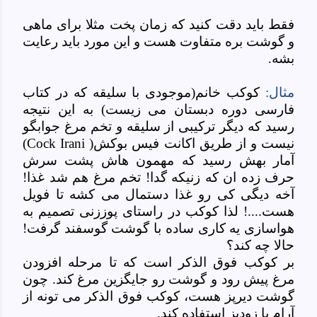
فقط باید دقت کنید که زمان پخت مثلا برای ماهی
و گوشت بره متفاوت هست و این مورد باید رعایت
بشه.
مثال:
کوکب خانم(موجودی با سلیقه که در کتاب
فارسی دوره دبستان می زیست) به این نتیجه
رسید که دیگر ترکیبی از سلیقه و تخم مرغ جوابگو
نیست و از طریق اکانت فیس بوکش
)
(Cock Irani
آمار بهش رسید که مهمون هاش پشت سرش
حرف زده ان که زنیکه گدا! تخم مرغ هم شد غذا!
آخه دیگی کی رو غذا دستمال می کشه تا فویل
هست....! لذا کوکب در راستای پوززنی تصمیم به
هواسازی یه کاری ساده با گوشت گوسفند گرفت!
حالا چه کند؟
بر کوکب فوق الذکر است که تا مرحله افزودن
مرغ پیش رود و گوشت رو جایگزین مرغ کند. چون
گوشت دیرپز هست، کوکب فوق الذکر می تونه از
آرام یا زودپز استفاده کند.