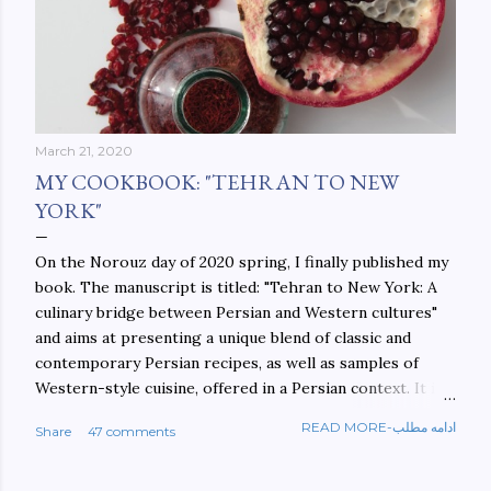
March 21, 2020
MY COOKBOOK: "TEHRAN TO NEW
YORK"
On the Norouz day of 2020 spring, I finally published my
book. The manuscript is titled: "Tehran to New York: A
culinary bridge between Persian and Western cultures"
and aims at presenting a unique blend of classic and
contemporary Persian recipes, as well as samples of
Western-style cuisine, offered in a Persian context. It is
important to build bridges between cultures, and not
READ MORE-ادامه مطلب
Share
47 comments
walls. This book aims at constructing a bridge between
the Persian and Western cultures. The book may be
ordered here: https://www.amazon.com/Tehran-New-