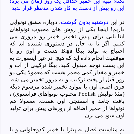
نکته: تهیه این خمیر حداقل یک روز زمان می بره!
این رو پیش از دست به کار شدن مدنظر قرار بدید
در این
دوشنبه بدون گوشت
، دوباره مشق نونوایی
داریم! اینجا یکی از روش های محبوب نونواهای
ایتالیایی برای پیش تخمیر خمیر رو مروری می
کنیم. اگر تا به حال در دستوری شنیده اید که
احتیاج به تولید بیگا
Biga
هست و اون رو با
موفقیت انجام داده اید که هیچ! در غیر اینصورت به
این پست توجه مبذول کنید. بیگا ترکیبی از آب و
خمیر و مقدار کمی مخمر هست که معمولا یکی دو
روز قبل از پخت ترکیب و به مرور تخمیر می شه.
فرق اصلی اون با موارد تخمیر شده مرسوم دیگه
(مثلا پولیش Poolish محبوب نونواهای فرانسوی) ،
بافت جامد و اسفنجی اون هست. معمولا هم
نونواها از خمیر اضافه از روزهای پیش برای تولید
اون سود می برن.
به مناسبت فصل یه پیتزا با خمیر کدوحلوایی و با