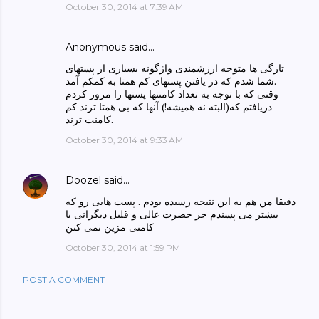
October 30, 2014 at 7:39 AM
Anonymous said…
تازگی ها متوجه ارزشمندی واژگونه بسیاری از پستهای
شما شدم که در یافتن پستهای کم همتا به کمکم آمد.
وقتی که با توجه به تعداد کامنتها پستها را مرور کردم
دریافتم که(البته نه همیشه!) آنها که بی همتا ترند کم
کامنت ترند.
October 30, 2014 at 9:33 AM
Doozel
said…
دقیقا من هم به این نتیجه رسیده بودم . پست هایی رو که
بیشتر می پسندم جز حضرت عالی و قلیل دیگرانی با
کامنی مزین نمی کنن
October 30, 2014 at 1:59 PM
POST A COMMENT