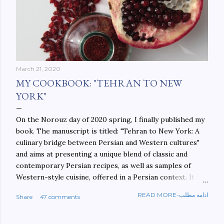
March 21, 2020
MY COOKBOOK: "TEHRAN TO NEW
YORK"
On the Norouz day of 2020 spring, I finally published my
book. The manuscript is titled: "Tehran to New York: A
culinary bridge between Persian and Western cultures"
and aims at presenting a unique blend of classic and
contemporary Persian recipes, as well as samples of
Western-style cuisine, offered in a Persian context. It is
important to build bridges between cultures, and not
READ MORE-ادامه مطلب
Share
47 comments
walls. This book aims at constructing a bridge between
the Persian and Western cultures. The book may be
ordered here: https://www.amazon.com/Tehran-New-