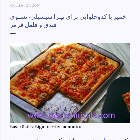
October 27, 2014
York-culinary-cultures-
ebook/dp/B0861H47GS/ref=sr_1_1?
خمیر با کدوحلوایی برای پیتزا سیسیلی- پستوی
dchild=1&keywords=tehran+to+new+york&qid=158481093
فندق و فلفل قرمز
0&sr=8-1
Basic Skills: Biga pre-fermentation