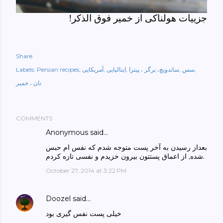
جزییات هولناکی از خمیر فوق الذکر!
Share
سس
ساندویچ، برگر ، پیتزا
ایتالیایی
آمریکایی
Persian recipes
Labels:
نان ، خمیر
COMMENTS
Anonymous said…
بعداز رسیدن به آخر پست متوجه شدم که نفس ام حبس
شده, از اعماق پستتون بیرون خزیدم و نفسی تازه کردم.
October 27, 2014 at 3:22 PM
Doozel
said…
خیلی پست نفس گیری بود