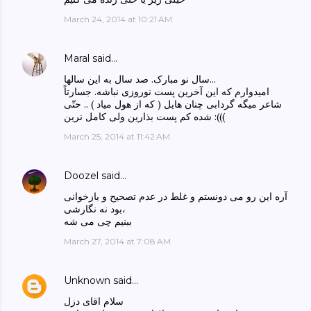
March 24, 2014 at 10:21 AM
Maral
said…
سال نو مبارک. صد سال به این سالها...
امیدوارم که این آخرین پست نوروزی نباشه. جسارتاً
شاعر میگه گردابی چنان هایل ( که از هول میاد ) .. حتّی
شده کم پست بذارین ولی کامل نرین :(((
March 25, 2014 at 11:42 AM
Doozel
said…
آره این رو می دونستم و غلط در عدم تصحیح و بازخوانی
بود نه نگارشی،
ببنیم چی می شه
March 27, 2014 at 7:08 AM
Unknown
said…
سلام اقای دزل