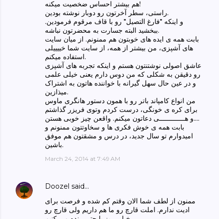
هم بیشتر احساس ضخصیت میکنه!
راستی، سطر آخرتون رو دوبار نوشته بودین.
و اینکه "فارغ التصیل" رو با قاف مرقوم فرمودین.
ببخشید البته جسارت به محضرتون نباشه.
بابت همه ی ایده های خوبتون هم ممنونم. از میان سایت
های آشپزی، من بیشتر از همه، از سایت شما خییییلی
استفاده میکنم.
عاشق اصولی نوشتنتون هستم و اینکه تجربه های آشپزی
رو دقیقن به شکلی که من دوس دارم یعنی خیلی علمی
و در عین حال سهل گیرانه با خواننده هاتون به اشتراک
میذازین.
من انواع کامپاند باتر رو با همون دستور هانگری ماوس
برای کره ی خونگی، درست کردم وتوی فریزر گذاشتم
...و هـــــــــــــی دعاتون میکنم. واقعن چیز خوبی هستن.
بابت همه ی خوش فکری ها و سخاوتتون ممنونم و
امیدوارم تو سال جدید، در درس و مشقتون هم موفق
باشین.
March 24, 2014 at 7:49 AM
Doozel
said…
ممنون از لطف شما الان وقتم کم شده و فرصت برای
ادیت ندارم. املت قارچ رو ما هم داریم ولی قارچ رو
خیلی ریز یا حتی رنده می کنیم