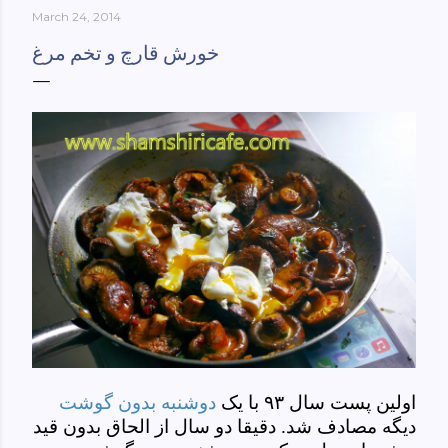
March 24, 2014
York-culinary-cultures-
ebook/dp/B0861H47GS/ref=sr_1_1?
خورش قارچ و تخم مرغ
dchild=1&keywords=tehran+to+new+york&qid=158481093
0&sr=8-1
اولین پست سال ۹۳ با یک
دوشنبه بدون گوشت
دیگه مصادف شد. دقیقا دو سال از الحاق بدون قید