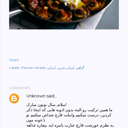
Share
گیاهی
ایرانی مدرن
ایرانی
Persian recipes
Labels:
COMMENTS
Unknown
said…
سلام. سال نوتون مبارک!
ما همین ترکیب رو البته بدون ادویه هایی که اینجا ذکر
کردین، درست میکنیم واملت قارچ صداش میکنیم تو
خونه مون:)
به نظرم خورشت قارچ عبارت بامزه ایه. بیچاره غذاهه