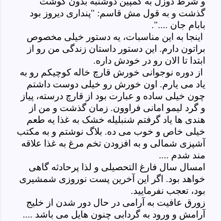
و شرط دوزل به کمپین دوشنبه بدون گوشت
گذشت و به قول مش قاسم: "پنداری دیروز بود
بابام جان ....".
اینجا به این مناسبات، یه دستور خیلی مخصوص
براتون دارم. این دستور داستان زندگی من رو از
ابتدا تا الان رو در خودش داره.
از دوره نوجوانی خورش قارچ خاله کوچیکم رو به
یاد می یارم. اون خورش رو خیلی دوست داشتم
چون خیلی ساده و عبارت بود از قارچ درسته، پیاز
و گرد لیمو امانی فراوون. زمان گذشت و من از
هندی ها یاد گرفتم شنبلیله خشک به غذا یه طعم
خیلی خاص و خوب می ده. بلاگ نوشتم و به مکتب
آشپزی شمالی و به افزودن تخم مرغ به غذا علاقه
مند شدم ....
امسال سال فارغ التحصیلی و لذا پرحادثه گاهی
خواهد بود. اگر این آخرین پست نوروزی شمشیری
بود، تعجب نفرمایید.
زورق عافیت به آرامی در حال دور شدن از خلیج
آرامش و ورود به گردابی چنون هایل می باشد ....