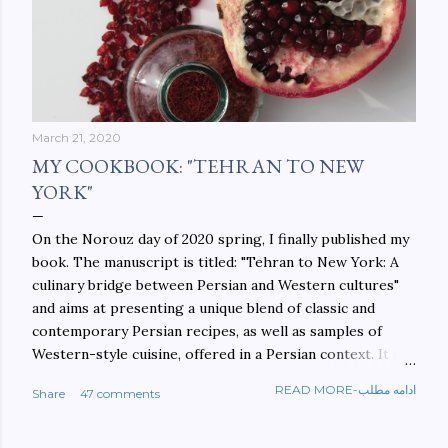
March 21, 2020
MY COOKBOOK: "TEHRAN TO NEW
YORK"
On the Norouz day of 2020 spring, I finally published my
book. The manuscript is titled: "Tehran to New York: A
culinary bridge between Persian and Western cultures"
and aims at presenting a unique blend of classic and
contemporary Persian recipes, as well as samples of
Western-style cuisine, offered in a Persian context. It is
important to build bridges between cultures, and not
READ MORE-ادامه مطلب
Share
47 comments
walls. This book aims at constructing a bridge between
the Persian and Western cultures. The book may be
ordered here: https://www.amazon.com/Tehran-New-