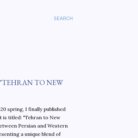
SEARCH
 "TEHRAN TO NEW
0 spring, I finally published
 is titled: "Tehran to New
 between Persian and Western
esenting a unique blend of