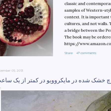
classic and contemporary
samples of Western-style
context. It is important
cultures, and not walls.
a bridge between the Pe
The book may be ordere
https://www.amazon.c
culinary-cultures-
Share
47 comments
ebook/dp/B0861H47GS/
dchild=1&keywords=teh
930&sr=8-1
cember 05, 2013
چ خشک شده در مایکروویو در کمتر از یک ساع