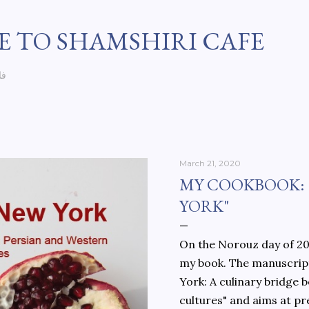
Skip to main content
 TO SHAMSHIRI CAFE
فا
March 21, 2020
MY COOKBOOK:
YORK"
On the Norouz day of 202
my book. The manuscript
York: A culinary bridge
cultures" and aims at pr