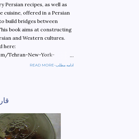
 Persian recipes, as well as
 cuisine, offered in a Persian
 to build bridges between
 This book aims at constructing
rsian and Western cultures.
d here:
om/Tehran-New-York-
READ MORE-ادامه مطلب
ref=sr_1_1?
ran+to+new+york&qid=1584810
قار