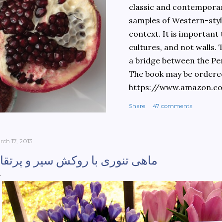
classic and contemporary
samples of Western-style
context. It is important
cultures, and not walls.
a bridge between the Pe
The book may be ordere
https://www.amazon.c
culinary-cultures-
Share
47 comments
ebook/dp/B0861H47GS/
dchild=1&keywords=teh
930&sr=8-1
rch 17, 2013
ماهی تنوری با روکش سیر و پرتقا