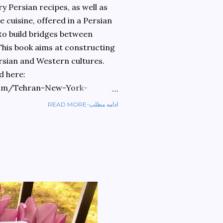
 Persian recipes, as well as
 cuisine, offered in a Persian
 to build bridges between
 This book aims at constructing
rsian and Western cultures.
d here:
om/Tehran-New-York-
READ MORE-ادامه مطلب
ref=sr_1_1?
ran+to+new+york&qid=1584810