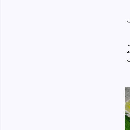
ی
ی
ه
ی