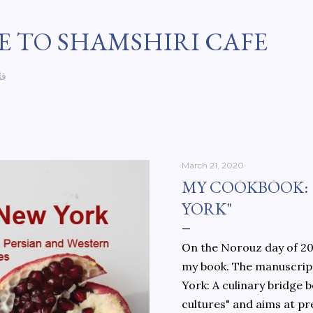
Skip to main content
 TO SHAMSHIRI CAFE
فا
March 21, 2020
MY COOKBOOK:
YORK"
On the Norouz day of 202
my book. The manuscript
York: A culinary bridge
cultures" and aims at pr