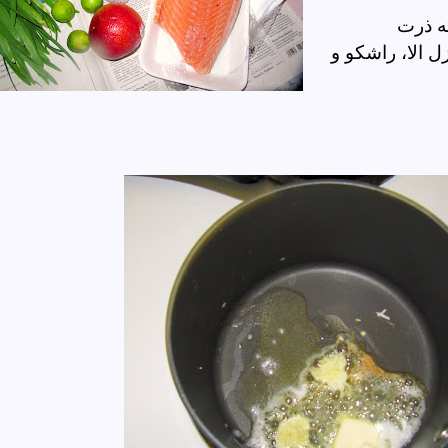
ه ذرت
ل الا، راشکو و