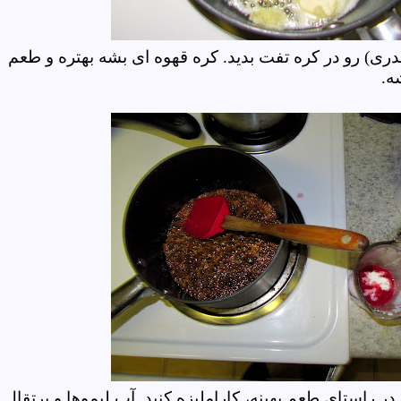
ندری) رو در کره تفت بدید. کره قهوه ای بشه بهتره و طعم
شه.
در راستای طعم بهینه، کاراملیزه کنید. آب لیموها و پرتقال