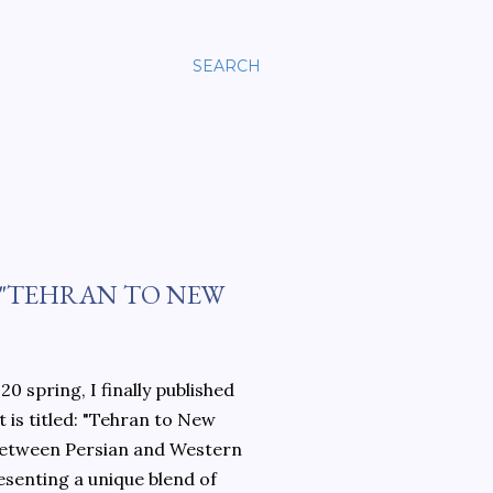
SEARCH
 "TEHRAN TO NEW
0 spring, I finally published
 is titled: "Tehran to New
 between Persian and Western
esenting a unique blend of