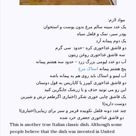
:مواد لازم
یک عدد سینه سالم مرغ بدون پوست و استخوان
پودر سیر، نمک و فلفل سیاه
یک دوم پیمانه آرد
دو قاشق غذاخوری کره -حدود سی گرم
سه قاشق غذاخوری روغن زیتون
آب دو عدد لیومی بزرگ زرد - حدود سه هشتم پیمانه
پنج هشتم پیمانه
استاک مرغ
آب لیمو و استاک باید روی هم یه پیمانه باشه
دو قاشق غذاخوری کیپرز یا کاپاریس به قول دوستان
این رو می تونید حذف و با زرشک جایگزین کنید
یک قاشق چایی خوری شکر (اختیاری اگرطعم ترش و شیرین
دوست دارید)ا
چند عدد دونه فلفل نکوبیده قرمز و سبز برای زیبایی(اختیاری)ا
دو قاشق غذاخوری جعفری خرد شده
This is another true Italian classic dish. Although some
people believe that the dish was invented in United