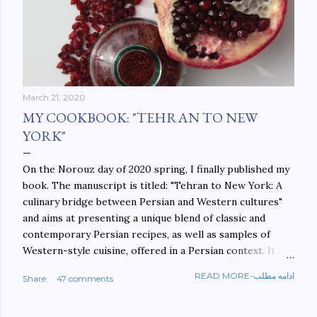
March 21, 2020
MY COOKBOOK: "TEHRAN TO NEW
YORK"
On the Norouz day of 2020 spring, I finally published my
book. The manuscript is titled: "Tehran to New York: A
culinary bridge between Persian and Western cultures"
and aims at presenting a unique blend of classic and
contemporary Persian recipes, as well as samples of
Western-style cuisine, offered in a Persian context. It is
important to build bridges between cultures, and not
READ MORE-ادامه مطلب
Share
47 comments
walls. This book aims at constructing a bridge between
the Persian and Western cultures. The book may be
ordered here: https://www.amazon.com/Tehran-New-