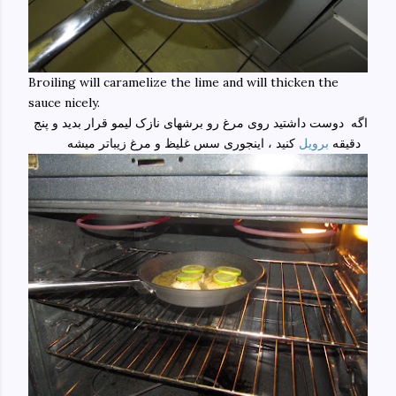
Broiling will caramelize the lime and will thicken the
sauce nicely.
اگه دوست داشتید روی مرغ رو برشهای نازک لیمو قرار بدید و پنج
کنید ، اینجوری سس غلیظ و مرغ زیباتر میشه
دقیقه
برویل