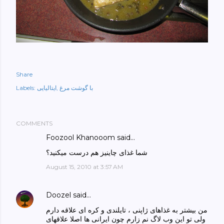
Share
Labels:
ایتالیایی
با گوشت مرغ
COMMENTS
Foozool Khanooom
said…
شما غذای چاینیز هم درست میکنید؟
August 15, 2010 at 3:57 AM
Doozel
said…
من بیشتر به غذاهای ژاپنی ، تایلندی و کره ای علاقه دارم
ولی تو این وب لاگ نم زارم چون ایرانی ها اصلا علاقهای