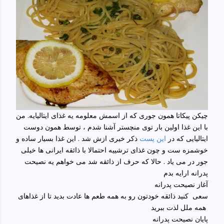
چیکن پیکاتا همون جوری که از اسمش معلومه یه غذای ایتالیایه. من
با این غذا اولین بار توی منچستر آشنا شدم ، توسط همون دوست
ایتالیایی که در
این پست
ذکر خیری ازش شد . این غذا بسیار ساده و
خوشمزه ست و چون غذای ترشییه احتمالا با ذائقه ایرانی ها خیلی
جور در می یاد . حالا که حرف از ذائقه شد می خواهم یه نصیحت
پدرانه ارایه بدم
آغاز نصیحت پدرانه
سعی کنید ذائقه خودتون رو به همه طعم ها عادت بدید تا از غذاهای
همه ملل لذت ببرید
پایان نصیحت پدرانه