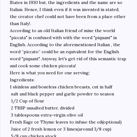
States in 1930 but, the ingredients and the name are so
Italian. Hence, I think even if it was invented in stated,
the creator chef could not have been from a place other
than Italy!.
According to an old Italian friend of mine the world
"piccata" is confused with with the word "piquant" in
English. According to the aforementioned Italian , the
word “piccato” could be an equivalent for the English
word "piquant". Anyway, let's get rid of this semantic trap
and cook some chicken picccata!
Here is what you need for one serving:
Ingredients:
1 skinless and boneless chicken breasts, cut in half
salt and black pepper and garlic powder to season
1/2 Cup of flour
2 TBSP unsalted butter, divided
3 tablespoons extra-virgin olive oil
Fresh Sage or Thyme leaves to infuse the oil(optional)
Juice of 2 fresh lemon or 3 limes(around 3/8 cup)
5/8 cup chicken stock