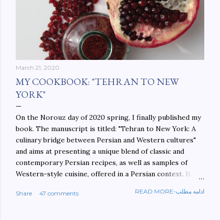
March 21, 2020
MY COOKBOOK: "TEHRAN TO NEW
YORK"
On the Norouz day of 2020 spring, I finally published my
book. The manuscript is titled: "Tehran to New York: A
culinary bridge between Persian and Western cultures"
and aims at presenting a unique blend of classic and
contemporary Persian recipes, as well as samples of
Western-style cuisine, offered in a Persian context. It is
important to build bridges between cultures, and not
READ MORE-ادامه مطلب
Share
47 comments
walls. This book aims at constructing a bridge between
the Persian and Western cultures. The book may be
ordered here: https://www.amazon.com/Tehran-New-