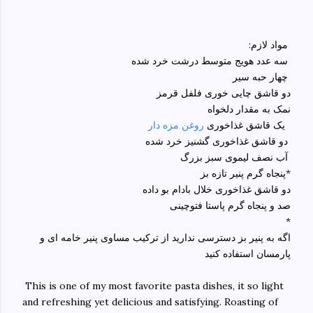
:مواد لازم
سه عدد هویج متوسط درشت خرد شده
چهار حبه سیر
دو قاشق چایی خوری فلفل قرمز
نمک به مقدار دلخواه
یک قاشق غذاخوری
روغن مزه دار
دو قاشق غذاخوری گشنیز خرد شده
آب نصف لیموی سبز بزرگ
پنجاه گرم پنیر تازه بز*
دو قاشق غذاخوری خلال بادام بو داده
صد و پنجاه گرم پاستا فتوچینی
*
اگه به پنیر بز دسترسی ندارید از ترکیب مساوی پنیر خامه ای و
پارمسان استفاده کنید
This is one of my most favorite pasta dishes, it so light
and refreshing yet delicious and satisfying. Roasting of