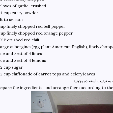
cloves of garlic, crushed
4 cup curry powder
lt to season
cup finely chopped red bell pepper
cup finely chopped red orange pepper
TSP crushed red chili
large aubergines(egg plant American English), finely chop
ice and zest of 4 limes
ice and zest of 4 lemons
2 cup sugar
2 cup chiffonade of carrot tops and celery leaves
به ترتیب استفاده بچینید
epare the ingredients. and arrange them according to the