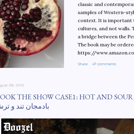
classic and contemporary
samples of Western-style
context. It is important
cultures, and not walls.
a bridge between the Pe
The book may be ordere
https://www.amazon.c
culinary-cultures-
Share
47 comments
ebook/dp/B0861H47GS/
dchild=1&keywords=teh
930&sr=8-1
gust 08, 2010
OOK THE SHOW CASE1: HOT AND SOUR EGG
بادمجان تند و تر