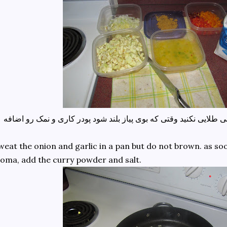
پیاز و سیر رو تو روغن تفت بدید ولی طلایی نکنید وقتی که بوی پیاز بلند شود پودر کاری و 
eat the onion and garlic in a pan but do not brown. as soo
oma, add the curry powder and salt.