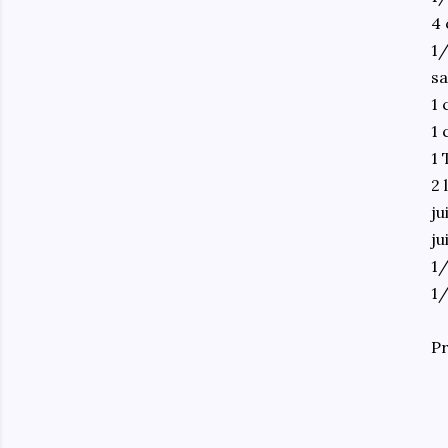
4 
1/
sa
1 
1 
1 
2 
ju
ju
1/
1/
Pr