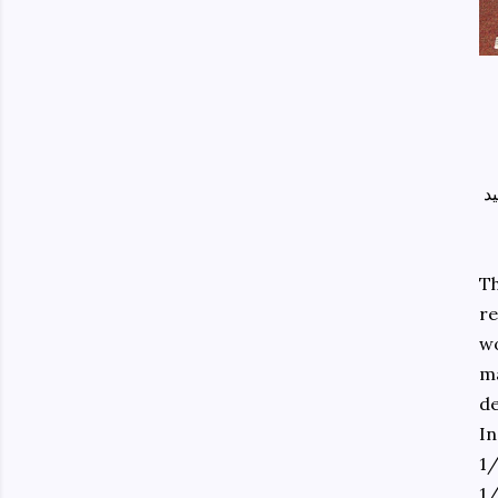
د
Th
re
wo
ma
de
In
1/
1/