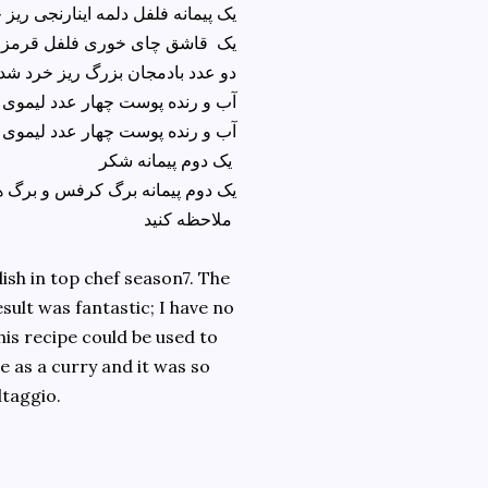
یک پیمانه فلفل دلمه اینارنجی ریز
یک قاشق چای خوری فلفل قرمز تن
دو عدد بادمجان بزرگ ریز خرد شد
آب و رنده پوست چهار عدد لیموی
آب و رنده پوست چهار عدد لیموی
یک دوم پیمانه شکر
یک دوم پیمانه برگ کرفس و برگ ه
ملاحظه کنید
dish in top chef season7. The
sult was fantastic; I have no
is recipe could be used to
ce as a curry and it was so
ltaggio.