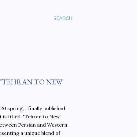
SEARCH
 "TEHRAN TO NEW
0 spring, I finally published
 is titled: "Tehran to New
 between Persian and Western
esenting a unique blend of