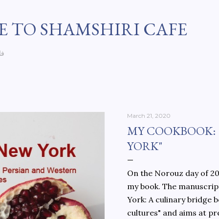
Skip to main content
 TO SHAMSHIRI CAFE
فا
March 21, 2020
MY COOKBOOK:
YORK"
On the Norouz day of 202
my book. The manuscript
York: A culinary bridge
cultures" and aims at pr