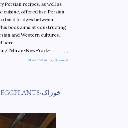
 Persian recipes, as well as
 cuisine, offered in a Persian
 to build bridges between
 This book aims at constructing
rsian and Western cultures.
d here:
om/Tehran-New-York-
READ MORE-ادامه مطلب
ref=sr_1_1?
ran+to+new+york&qid=1584810
PLANTS-خوراک