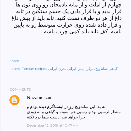
چهارم از املت و از مایه بادمجان رو روی نون ها
قرار بدید و با قرار دادن یک جسم سنگین در تابه
داغ از هر دو طرف تست کنید. تابه باید از بیش داغ
و قرار داده شده روی حرارت متوسط رو به پایین
باشه. کف تابه باید کمی چرب باشه.
Share
گیاهی
ساندویچ، برگر ، پیتزا
ایرانی مدرن
ایرانی
Persian recipes
Labels:
COMMENTS
Nazanin
said…
به به. این ساندویچ رو در اینستاگرم دیده بودم و
منتظرالرسپی بودم. رسپی هم آسونه و گیاهی و به زودی
اجرا خواهد شد. دست شما درد نکنه
December 12, 2019 at 10:47 AM