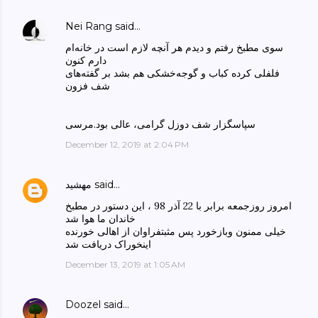
Nei Rang
said…
سوی مطبخ رفتم و دیدم هر آنچه لازم است در خانه‌ام
دارم کنون
فلفلی کرده کباب و گوجه‌خشکی هم بشد بر گفته‌های
شف فزون
سپاسگزار شف دوزل گرامی، عالی بود.مرسی
December 12, 2019 at 2:04 PM
said…
مهشید
امروز روزجمعه برابر با 22 آذر 98 ، این دستور در مطبخ
خاندان ما هوا شد
خیلی ممنون وبازخورد پس مثبتفراوان از اهالی خورنده
اینخوراک دریافت شد
December 13, 2019 at 1:05 AM
Doozel
said…