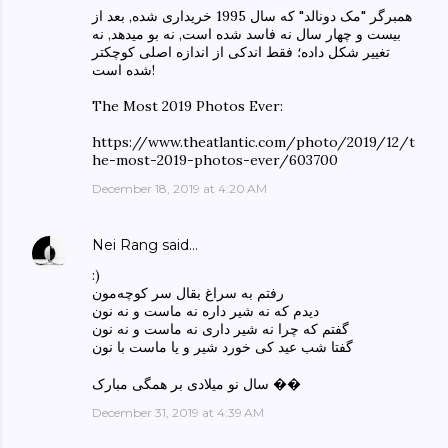
همبرگر "مک دونالد" که سال 1995 خریداری شده, بعد از
بیست و چهار سال نه فاسد شده است, نه بو میدهد, نه
تغییر شکل داده؛ فقط اندکی از اندازه اصلی کوچکتر
شده است!
The Most 2019 Photos Ever:
https://www.theatlantic.com/photo/2019/12/t
he-most-2019-photos-ever/603700
December 18, 2019 at 4:20 AM
Nei Rang
said…
:)
رفتم به سراغ بقال سر کوچه‌مون
دیدم که نه شیر داره نه ماست و نه نون
گفتم که چرا نه شیر داری نه ماست و نه نون
گفتا شب عید کی خورد شیر و یا ماست با نون
سال نو میلادی بر همگی مبارک ��
December 31, 2019 at 4:39 AM