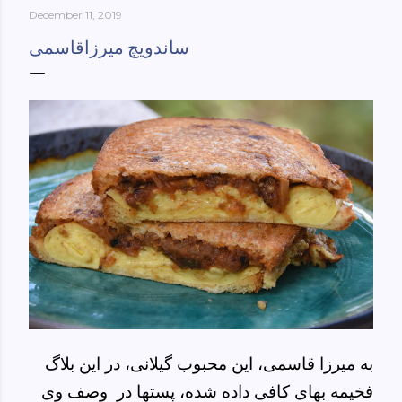
December 11, 2019
York-culinary-cultures-
ebook/dp/B0861H47GS/ref=sr_1_1?
ساندویچ میرزاقاسمی
dchild=1&keywords=tehran+to+new+york&qid=158481093
0&sr=8-1
به میرزا قاسمی، این محبوب گیلانی، در این بلاگ
فخیمه بهای کافی داده شده، پستها در وصف وی