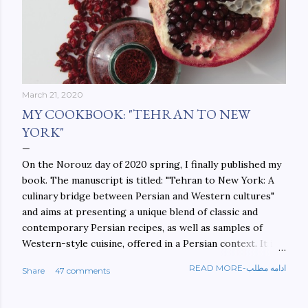
March 21, 2020
MY COOKBOOK: "TEHRAN TO NEW
YORK"
On the Norouz day of 2020 spring, I finally published my
book. The manuscript is titled: "Tehran to New York: A
culinary bridge between Persian and Western cultures"
and aims at presenting a unique blend of classic and
contemporary Persian recipes, as well as samples of
Western-style cuisine, offered in a Persian context. It is
important to build bridges between cultures, and not
READ MORE-ادامه مطلب
Share
47 comments
walls. This book aims at constructing a bridge between
the Persian and Western cultures. The book may be
ordered here: https://www.amazon.com/Tehran-New-