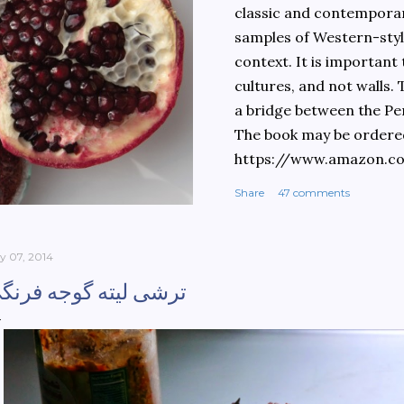
classic and contemporary
samples of Western-style
context. It is important
cultures, and not walls.
a bridge between the Pe
The book may be ordere
https://www.amazon.c
culinary-cultures-
Share
47 comments
ebook/dp/B0861H47GS/
dchild=1&keywords=teh
930&sr=8-1
ly 07, 2014
ترشی لیته گوجه فرنگ