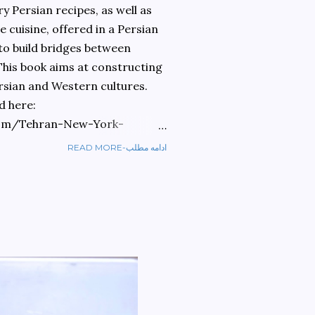
 Persian recipes, as well as
 cuisine, offered in a Persian
 to build bridges between
 This book aims at constructing
rsian and Western cultures.
d here:
om/Tehran-New-York-
READ MORE-ادامه مطلب
ref=sr_1_1?
ran+to+new+york&qid=1584810