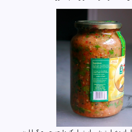
ز دخول ترشی استریل کنید! چه جوری؟ یا اون رو