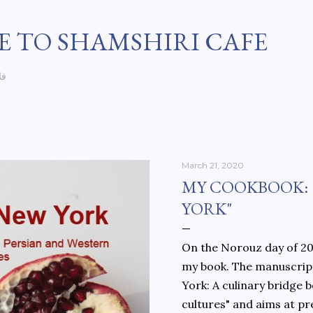
Skip to main content
 TO SHAMSHIRI CAFE
فا
March 21, 2020
MY COOKBOOK:
YORK"
On the Norouz day of 202
my book. The manuscript
York: A culinary bridge
cultures" and aims at pr