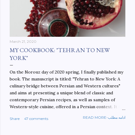
March 21, 2020
MY COOKBOOK: "TEHRAN TO NEW
YORK"
On the Norouz day of 2020 spring, I finally published my
book. The manuscript is titled: "Tehran to New York: A
culinary bridge between Persian and Western cultures"
and aims at presenting a unique blend of classic and
contemporary Persian recipes, as well as samples of
Western-style cuisine, offered in a Persian context. It is
important to build bridges between cultures, and not
READ MORE-ادامه مطلب
Share
47 comments
walls. This book aims at constructing a bridge between
the Persian and Western cultures. The book may be
ordered here: https://www.amazon.com/Tehran-New-