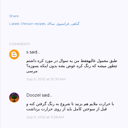
Share
گیاهی
فرانسوی
سالاد
Persian recipes
Labels:
COMMENTS
s
said…
طبق معمول عالیهفقط من یه سوال در مورد کره داشتم
چطور میشه که رنگ کره عوض بشه بدون اینکه بسوزه؟
مرسی
July 9, 2012 at 10:39 AM
Doozel
said…
با حرارت ملایم هم بزنید تا شروع به رنگ گرفتن کنه و
قبل از سوختن کامل باید از روی حرارت برداشت
July 9, 2012 at 11:36 AM