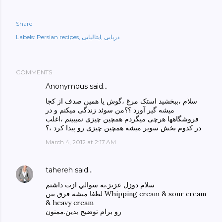
Share
دریایی
ایتالیایی
Persian recipes
Labels:
COMMENTS
Anonymous said…
سلام ،ببخشید استک مرغ ،گوش یا همین صدف از کجا
میشه گیر آورد ؟؟من سوئد زندگی میکنم و در
فروشگاهها هرچی میگردم همچین چیزی نمیبینم ،اغلب
در کدوم بخش سوپر میشه همچین چیزی رو پیدا کرد ،؟
March 4, 2012 at 2:17 AM
tahereh
said…
سلام دوزل عزيز.يه سوالي ازت داشتم
لطفا ميشه فرق بين Whipping cream & sour cream
& heavy cream
رو برام توضيح بدين.ممنون