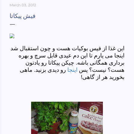
March 03, 2012
York-culinary-cultures-
ebook/dp/B0861H47GS/ref=sr_1_1?
فیش پیکاتا
dchild=1&keywords=tehran+to+new+york&qid=158481093
0&sr=8-1
این غذا از فیس بوکیات هست و چون استقبال شد
اینجا می یارم تا این دم عیدی قابل سرچ و بهره
برداری همگانی باشه. چیکن پیکاتا رو یادتون
هست؟ نیست؟ پس
اینجا
رو دیدی بزنید. ماهی
بخورید هر از گاهی!