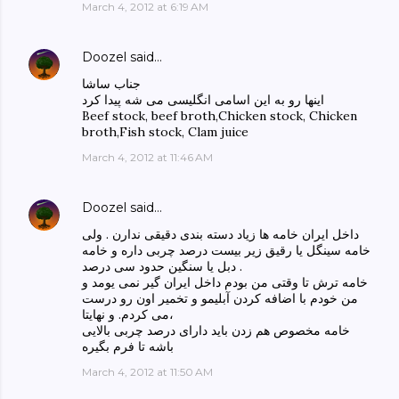
March 4, 2012 at 6:19 AM
Doozel
said…
جناب ساشا
اینها رو به این اسامی انگلیسی می شه پیدا کرد
Beef stock, beef broth,Chicken stock, Chicken
broth,Fish stock, Clam juice
March 4, 2012 at 11:46 AM
Doozel
said…
داخل ایران خامه ها زیاد دسته بندی دقیقی ندارن . ولی
خامه سینگل یا رقیق زیر بیست درصد چربی داره و خامه
دبل یا سنگین حدود سی درصد .
خامه ترش تا وقتی من بودم داخل ایران گیر نمی یومد و
من خودم با اضافه کردن آبلیمو و تخمیر اون رو درست
می کردم. و نهایتا،
خامه مخصوص هم زدن باید دارای درصد چربی بالایی
باشه تا فرم بگیره
March 4, 2012 at 11:50 AM