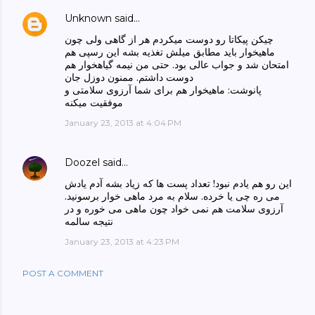
Unknown
said…
چیکن پیکاتا رو دوست میکردم هر از گاهی ولی چون
ماهیخوار باید مطابق میلش تغذیه بشه این رسپی هم
امتحان شد و جواب عالی بود. حتی من نیمه گیاهخوار هم
دوست داشتم. ممنون دوزل جان
پانوشت: ماهیخوار هم برای شما آرزوی سلامتی و
موفقیت میکنه
January 23, 2013 at 4:04 PM
Doozel
said…
این رو هم یادم نبود! تعداد پست ها که زیاد بشه آدم یادش
می ره چی یا خرده. سلام به مرد ماهی خوار برسونید.
آرزوی سلامت هم نمی خواد چون ماهی می خوره و در
نتیجه سالمه
January 23, 2013 at 4:23 PM
POST A COMMENT