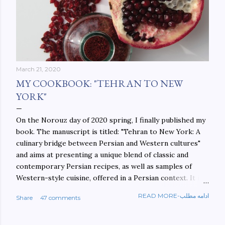
March 21, 2020
MY COOKBOOK: "TEHRAN TO NEW
YORK"
On the Norouz day of 2020 spring, I finally published my
book. The manuscript is titled: "Tehran to New York: A
culinary bridge between Persian and Western cultures"
and aims at presenting a unique blend of classic and
contemporary Persian recipes, as well as samples of
Western-style cuisine, offered in a Persian context. It is
important to build bridges between cultures, and not
READ MORE-ادامه مطلب
Share
47 comments
walls. This book aims at constructing a bridge between
the Persian and Western cultures. The book may be
ordered here: https://www.amazon.com/Tehran-New-