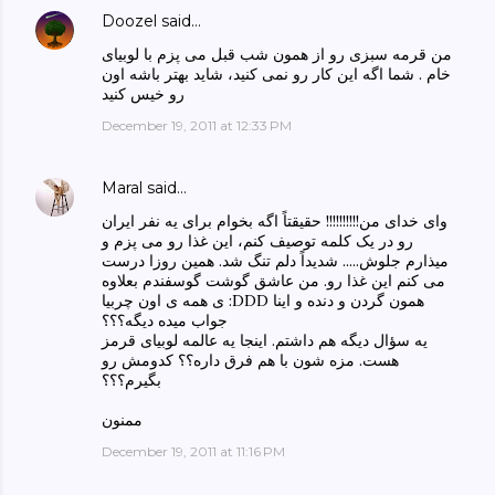
Doozel
said…
من قرمه سبزی رو از همون شب قبل می پزم با لوبیای
خام . شما اگه این کار رو نمی کنید، شاید بهتر باشه اون
رو خیس کنید
December 19, 2011 at 12:33 PM
Maral
said…
وای خدای من!!!!!!!!!! حقیقتاً اگه بخوام برای یه نفر ایران
رو در یک کلمه توصیف کنم، این غذا رو می پزم و
میذارم جلوش..... شدیداً دلم تنگ شد. همین روزا درست
می کنم این غذا رو. من عاشق گوشت گوسفندم بعلاوه
ی همه ی اون چربیا :DDD همون گردن و دنده و اینا
جواب میده دیگه؟؟؟
یه سؤال دیگه هم داشتم. اینجا یه عالمه لوبیای قرمز
هست. مزه شون با هم فرق داره؟؟ کدومش رو
بگیرم؟؟؟
ممنون
December 19, 2011 at 11:16 PM