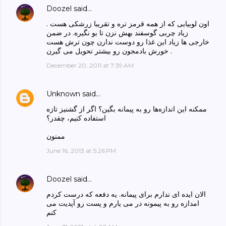
Doozel
said…
اون لوبیایی که از همه قرمز تره و تقریبا زرشکی هست .
زیاد چربی گوسفند بهش نزن تا بو نگیره. در ضمن
خارجی ها زیاد این غذا رو دوست ندارن چون ترش هست
. خورش بادمجون رو بیشتر تحویل می گیرن
December 20, 2011 at 7:39 AM
Unknown
said…
ممکنه این اندازه‌ها رو به پیمانه بگین؟ اگر از گشنیز تازه
استفاده کنیم، چقدر؟
ممنون
June 16, 2013 at 5:26 PM
Doozel
said…
الان ایده ای ندارم برای پیمانه. یه دفعه که درست کردم
امدازه رو به پیمونه در می یارم و پست رو آپدیت می
کنم