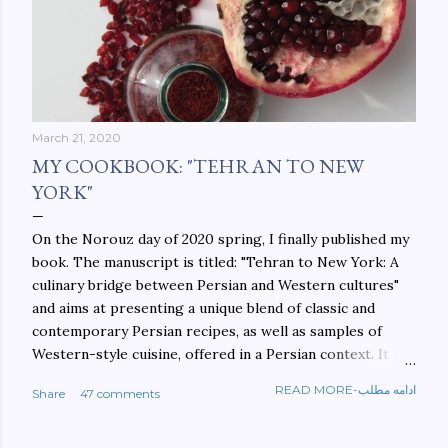
March 21, 2020
MY COOKBOOK: "TEHRAN TO NEW
YORK"
On the Norouz day of 2020 spring, I finally published my
book. The manuscript is titled: "Tehran to New York: A
culinary bridge between Persian and Western cultures"
and aims at presenting a unique blend of classic and
contemporary Persian recipes, as well as samples of
Western-style cuisine, offered in a Persian context. It is
important to build bridges between cultures, and not
READ MORE-ادامه مطلب
Share
47 comments
walls. This book aims at constructing a bridge between
the Persian and Western cultures. The book may be
ordered here: https://www.amazon.com/Tehran-New-