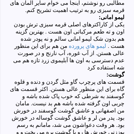
مطالبی رو نوشتم، اینجا می خوام سایر المان های
قرمه سبزی رو به ترتیب اهمیت تشریح کنم.
لیمو امانی:
یکی از کاراکترهای اصلی قرمه سبزی ترش بودن
اون و ته طعم مرکباتی اون هست . بهترین گزینه
هم بدون شک لیمو امانی سالم و نه پودر شده
هست .
لیمو های پرورده
من هم برای این منظور
عالی هستن. از آب غوره، آب نارنج و در صورت
عدم دسترسی به اون ها آبلیموی زرد تازه هم می
شه استفاده کرد
گوشت:
قسمت های پرچرب گاو مثل گردن و دنده و قلوه
گاه برای این منظور عالی هستن. اکثر قسمت های
گوسفند به شرطی که خوب پاک شده باشه و
چربی اون گرفته شده باشه هم بد نیست. مامان
من اصفهانی و عاشق گوشت گوسفند در خورش
بود. پدر من لر و عاشق گوشت گوساله در خورش
بود. هر وقت دعواشون می شد، مامانم به رسم
پوززنی خورش ها رو با گوشت بره می پخت و و