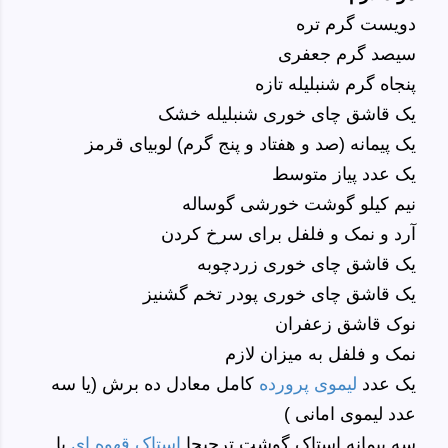
دویست گرم تره
سیصد گرم جعفری
پنجاه گرم شنبلیله تازه
یک قاشق چای خوری شنبلیله خشک
یک پیمانه (صد و هفتاد و پنج گرم) لوبیای قرمز
یک عدد پیاز متوسط
نیم کیلو گوشت خورشی گوساله
آرد و نمک و فلفل برای سرخ کردن
یک قاشق چای خوری زردچوبه
یک قاشق چای خوری پودر تخم گشنیز
نوک قاشق زعفران
نمک و فلفل به میزان لازم
یک عدد
لیموی پرورده
کامل معادل ده برش (یا سه
عدد لیموی امانی )
سه پیمانه استاک گوشت ترجیحا
استاک قهوه ای
یا