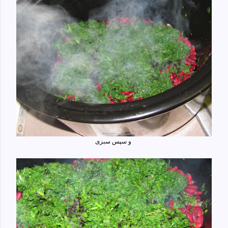
و سپس سبزی