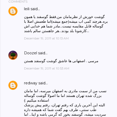
COMMENTS
leili
said…
گوشت خورش از نظرمامان من,فقط گوسفند یا همون
بره..هرچند کمی اب میشه(جمع میشه)اما طعمش اصلا با
گوساله قابل مقایسه نیست...مادر شما هم خدایی اش
کارشونا بلد بودند...هر جاهستن سالم باشند...
December 19, 2011 at 10:13 AM
Doozel
said…
مرسی . اصفهانی ها عاشق گوشت گوسفند هستن
December 19, 2011 at 10:53 AM
redway
said…
نسب من از سمت مادری به اصفهان میرسه، اما مامان
بزرگ شده تهران هستند اما ما اصولا گوشت گوساله
استفاده میکنیم :)‏
البته این آخرین باری که رفتم تهران، رفتم پیش پزشک
طب سنتی، طرف بهم گفت شما که همیشه داره
سردیت میشه، گوسفند بخور که گرمی باشه و اینا... اما