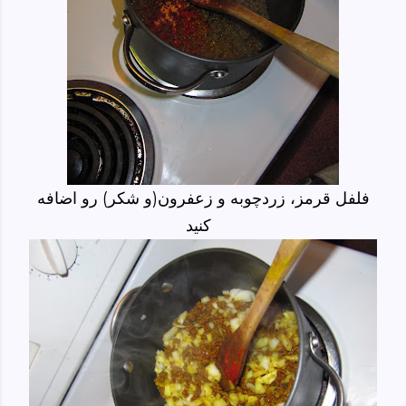
فلفل قرمز، زردچوبه و زعفرون(و شکر) رو اضافه
کنید