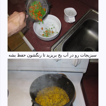
سبزیجات رو در آب یخ بریزید تا رنگشون حفظ بشه