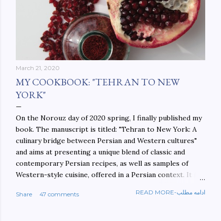
March 21, 2020
MY COOKBOOK: "TEHRAN TO NEW
YORK"
On the Norouz day of 2020 spring, I finally published my
book. The manuscript is titled: "Tehran to New York: A
culinary bridge between Persian and Western cultures"
and aims at presenting a unique blend of classic and
contemporary Persian recipes, as well as samples of
Western-style cuisine, offered in a Persian context. It is
important to build bridges between cultures, and not
READ MORE-ادامه مطلب
Share
47 comments
walls. This book aims at constructing a bridge between
the Persian and Western cultures. The book may be
ordered here: https://www.amazon.com/Tehran-New-