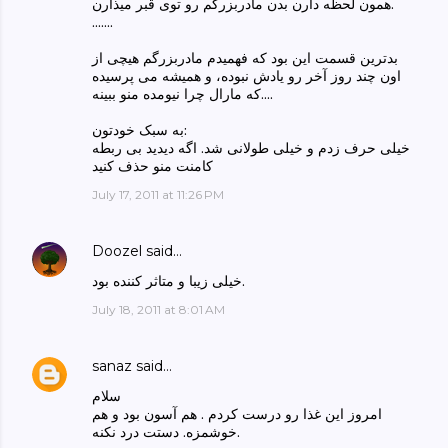
همون لحظه دارن بدن مادربزرگم رو توی قبر میذارن.
.......
بدترین قسمت این بود که فهمیدم مادربزرگم هیچی از
اون چند روز آخر رو یادش نبوده، و همیشه می پرسیده
که مارال چرا نیومده منو ببینه....
به سبک خودتون:
خیلی حرف زدم و خیلی طولانی شد. اگه دیدید بی ربطه
کامنت منو حذف کنید
July 17, 2011 at 11:26 PM
Doozel
said…
خیلی زیبا و متاثر کننده بود.
July 18, 2011 at 8:01 AM
sanaz
said…
سلام
امروز این غذا رو درست کردم . هم آسون بود و هم
خوشمزه. دستت درد نکنه.