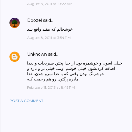
August 8, 2011 at 10:22 AM
Doozel
said…
خوشحالم که مفید واقع شد
August 8, 2011 at 3:54 PM
Unknown
said…
خیلی آسون و خوشمزه بود. از جدا پختن سبزیجات و بعدا
اضافه کردنشون خیلی خوشم اومد. خیلی تر و تازه و
خوشرنگ بودن وقتی که با غذا سرو شدن. خدا
مادربزرگتون رو هم رحمت کنه.
February 11, 2013 at 8:45 PM
POST A COMMENT