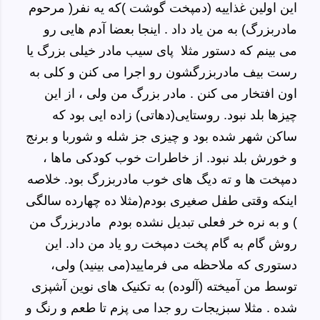
این اولین غذاییه (دمپخت گوشت )که یه نفر( مرحوم
مادربزرگ) به من یاد داد . اینجا بعضا آدم هایی رو
می بینم که دستور مثلا پای سیب مادر خیلی بزرگ یا
رست بیف مادربزرگشون رو اجرا می کنن و کلی به
اون افتخار می کنن . مادر بزرگ من ولی ، از این
چیزها بلد نبود.
روستایی(
دهاتی)
زاده ایی بود که
ساکن شهر شده بود و چیزی جز شله و شوربا و برنج
و خورش بلد نبود. از خاطرات خوب کودکی ماها ،
دمپخت ها و ته دیگ های خوب مادربزرگ بود. خلاصه
اینکه وقتی طفل صغیری بودم
(مثلا ده چهارده سالگی
)
و به نره خر فعلی تبدیل نشده بودم مادربزرگ من
روش گام به گام پخت دمپخت رو یاد من داد. این
دستوری که ملاحظه می فرمایید(
می بینید)
ولی،
توسط من آمیخته (آلوده) به تکنیک های نوین آشپزی
شده . مثلا سبزیجات رو جدا می پزم تا طعم و رنگ و