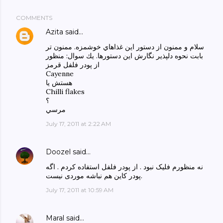
COMMENTS
Azita
said…
سلام و ممنون از دستور اين غذاهاي خوشمزه. ممنون تر
بابت نحوه دلپذير نگارش اين دستورها. يك سوال: منظور
از پودر فلفل قرمز
Cayenne
هستش يا
Chilli flakes
؟
مرسي
July 17, 2011 at 2:22 AM
Doozel
said…
نه منظورم فلیک نبود . از پودر فلفل استفاده کردم . اگه
پودر کاین هم نباشه موردی نیست.
July 17, 2011 at 10:59 AM
Maral
said…