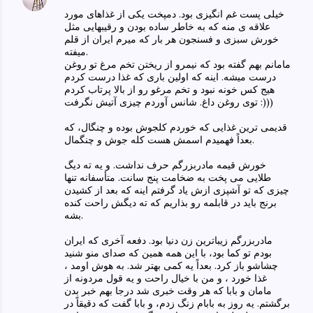
خیلی پست غم انگیزی بود. دمپخت یکی از غذاهای مورد
علاقه ی منه که به خاطر ساده بودن و رقیبهایی مثل
خورش سبزی و فسنجون هر بار که میرم ایران از قلم
میفته.
مامانم بهم گفته بود که نیمرو از ریختن تخم مرغ تو روغن
درست میشه. اینه که اولین باری که غذا درست کردم
هیج کس خونه نبود و تخم مرغو رو از بالا پرتاب کردم
توی روغن داغ. شانس آوردم چیزی آتیش نگرفت :)))
قدیمی ترین غذایی که خوردم کلجوش بوده و چنگال، که
بعداً فهمیدم اسمش هست کله جوش و چنگمال.
خورش قیمه مادربزرگم حرف نداشت. و یه ته دیگ
طلایی می پخت به ضخامت پنج سانت. متأسفانه تنها
چیزی که تو آشپزی ازش یاد گرفتم اینه که بعد از کشیدن
برنج باید در قابلمه رو بذاریم که ته دیگش راحت کنده
بشه.
مادربزرگم زیباترین زن دنیا بود. دفعه آخری که ایران
بودم تو کما بود، با این همه همین که صدای منو شنید
چشاشو باز کرد. بعداً یه کمی بهتر شد. به هوش اومد ،
غذا خورد ، و من با خیال راحت و یه قول مردونه از
مامان و بابا که هر وقت خبری شد درجا بهم خبر بدن
برگشتم. یه روز به بابام زنگ زدم، و بابا گفت که دقیقاً در