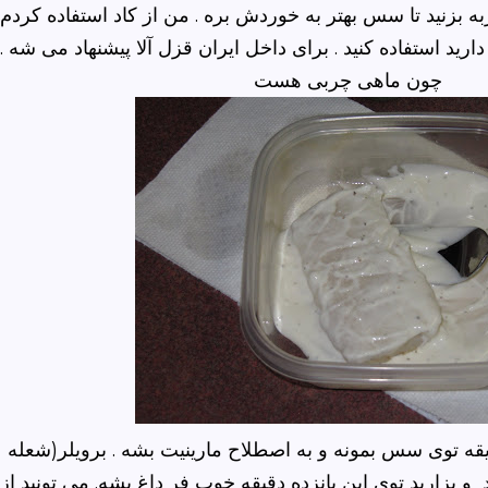
ه بزنید تا سس بهتر به خوردش بره . من از کاد استفاده کردم
ارید استفاده کنید . برای داخل ایران قزل آلا پیشنهاد می شه
چون ماهی چربی هست
یقه توی سس بمونه و به اصطلاح مارینیت بشه . برویلر(شعله
 و بزارید توی این پانزده دقیقه خوب فر داغ بشه. می تونید از