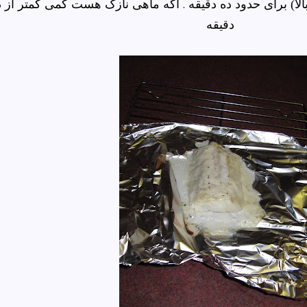
برای حدود ده دقیقه . اگه ماهی نازک هست کمی کمتر از د
(لا
دقیقه