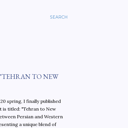
SEARCH
 "TEHRAN TO NEW
0 spring, I finally published
 is titled: "Tehran to New
 between Persian and Western
esenting a unique blend of