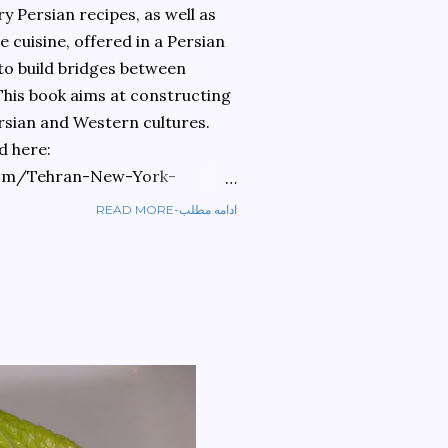
 Persian recipes, as well as
 cuisine, offered in a Persian
 to build bridges between
 This book aims at constructing
rsian and Western cultures.
d here:
om/Tehran-New-York-
READ MORE-ادامه مطلب
ref=sr_1_1?
ran+to+new+york&qid=1584810