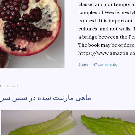
classic and contemporary
samples of Western-style
context. It is important
cultures, and not walls.
a bridge between the Pe
The book may be ordere
https://www.amazon.c
culinary-cultures-
Share
47 comments
ebook/dp/B0861H47GS/
dchild=1&keywords=teh
930&sr=8-1
il 24, 2011
ماهی مارنیت شده در سس سزا