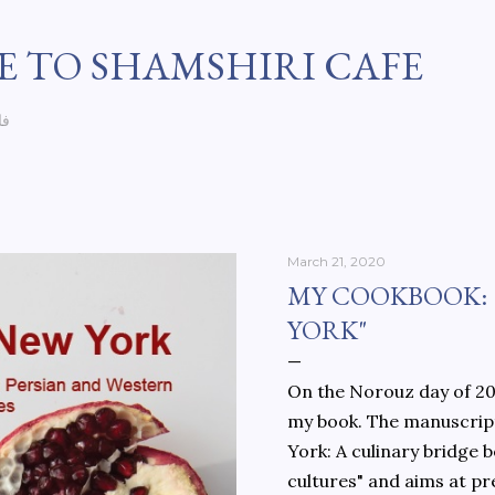
Skip to main content
 TO SHAMSHIRI CAFE
فا
March 21, 2020
MY COOKBOOK:
YORK"
On the Norouz day of 202
my book. The manuscript
York: A culinary bridge
cultures" and aims at pr