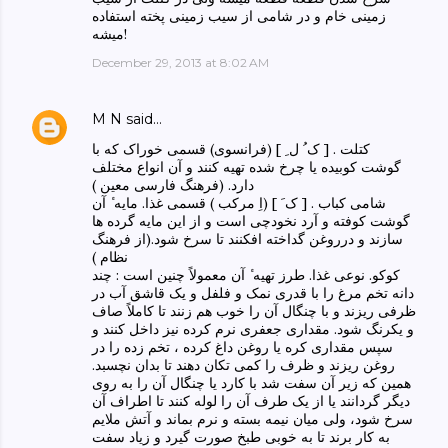
زمینی خام و در شامی از سیب زمینی پخته استفاده
میشه!
December 29, 2013 at 8:02 AM
M N
said…
کتلت . [ ک ُ ل ِ ] (فرانسوی) قسمی خوراک که با
گوشت کوبیده یا چرخ شده تهیه کنند و آن انواع مختلف
دارد. (فرهنگ فارسی معین )
شامی کباب . [ ک َ ] (اِ مرکب ) قسمی غذا. مایه ٔ آن
گوشت کوفته و آرد نخودچی است و از این مایه گرده ها
سازند و درروغن گداخته افکنند تا سرخ شود.(از فرهنگ
نظام )
کوکو. نوعی غذا. طرز تهیه ٔ آن معمولاً چنین است : چند
دانه تخم مرغ را با قدری نمک و فلفل و یک قاشق آب در
ظرفی ریزند و با چنگال آن را خوب هم زنند تا کاملاً صاف
و یکرنگ شود. مقداری جعفری نرم کرده نیز داخل کنند و
سپس مقداری کره یا روغن داغ کرده ، تخم زده را در
روغن ریزند و ظرف را کمی تکان دهند تا بدان نچسبد.
همین که زیر آن سفت شد با کارد یا چنگال آن را به روی
دیگر گردانند یا از یک طرف آن را لوله کنند تا اطراف آن
سرخ شود، ولی میان نیمه بسته و نرم بماند و آتش ملایم
به کار برند تا به خوبی طبخ صورت گیرد و زیاد سفت