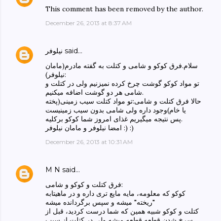
This comment has been removed by the author.
December 26, 2013 at 8:37 AM
said…
نیلوفر
سلام.فرق کوکو و شامی و کتلت به گفته مادرم(مامان
نیلوفر):
تو مواد کوکو گوشت چرخ کرده نمیزنیم ولی در کتلت و
شامی هر دو گوشت اضافه میکنیم.
حالا فرق کتلت و شامی:تو مواد کتلت سیب زمینی(پخته
یا خام)وجود داره ولی شامی بدون سیب زمینیست
پس نتیجه میگیریم غذای امروز شما کوکو برکلیه.
امضا نیلوفر و مامان نیلوفر :) :)
December 26, 2013 at 10:31 AM
M N
said…
فرق کتلت و کوکو و شامی:
کوکو که معلومه، مایه مایع تری داره و در ماهیتابه
"ریخته" میشه و سپس برگردانده میشه
کتلت و کوکو شبیه همین که شما درست کردید، قبل از
سرخ شدن قطعه قطعه میشه ولی در کتلت از سیب