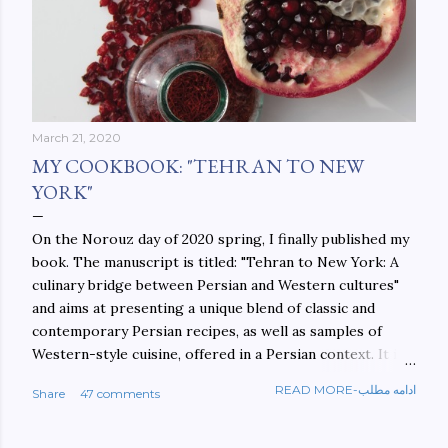
March 21, 2020
MY COOKBOOK: "TEHRAN TO NEW
YORK"
On the Norouz day of 2020 spring, I finally published my
book. The manuscript is titled: "Tehran to New York: A
culinary bridge between Persian and Western cultures"
and aims at presenting a unique blend of classic and
contemporary Persian recipes, as well as samples of
Western-style cuisine, offered in a Persian context. It is
important to build bridges between cultures, and not
READ MORE-ادامه مطلب
Share
47 comments
walls. This book aims at constructing a bridge between
the Persian and Western cultures. The book may be
ordered here: https://www.amazon.com/Tehran-New-