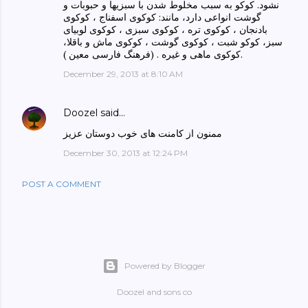
نشود. کوکو به سبب مخلوط شدن با سبزیها و حبوبات و
گوشت انواعی دارد، مانند: کوکوی اسفناج ، کوکوی
بادنجان ، کوکوی تره ، کوکوی سبزی ، کوکوی لوبیای
سبز، کوکو شبت ، کوکوی گوشت ، کوکوی ماش و باقلا،
کوکوی ماهی و غیره . (فرهنگ فارسی معین ).
December 29, 2013 at 8:10 AM
Doozel
said…
ممنون از کامنت های خوب دوستان عزیز
December 30, 2013 at 12:24 PM
POST A COMMENT
Powered by Blogger
Doozel and sons co