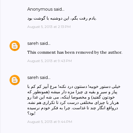
Anonymous said…
یادم رفت بگم، این دوشنبه با گوشت بود.
August 5, 2013 at 2:13 PM
sareh
said…
This comment has been removed by the author.
August 5, 2013 at 9:43 PM
sareh
said…
خیلی دستور خوبیه! دستتون درد نکنه! مرغ آبپز کم کم با
پیاز و سیر و بقیه ی چیزا مزه دار میشه (همونطور که
خودتون گفتید) و مخصوصا اینکه، می شه این غذا رو
هربار با چیزای مختلفی درست کرد تا تکراری هم نشه.
درواقع انگار چند تا غذاست. چرا به فکر خودم نرسیده
بود؟!
August 5, 2013 at 9:44 PM