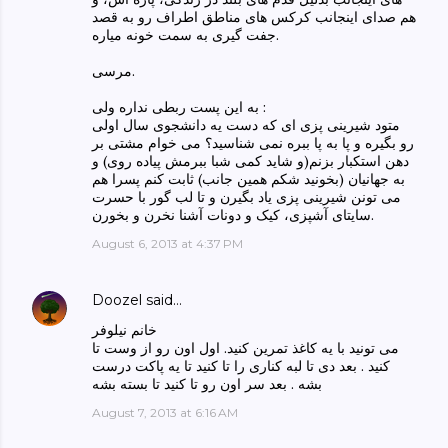
هم صدای اینجانب کرکس های مناطق اطراف رو به قصد
جفت گیری به سمت خونه میاره.
مرسی.
به این پست ربطی نداره ولی :
متود شیرینی پزی ای که دست یه دانشجوی سال اولی
رو بگیره و پا به پا ببره نمی شناسید؟ می خوام مشتی بر
دهن استکبار بزنم(و شاید کمی شبا ببرمش پیاده روی) و
به جهانیان (بخونید شکم همین جانب) ثابت کنم پسرا هم
می تونن شیرینی پزی یاد بگیرن و تا لب گور با حسرت
سایتای آشپزی، کیک و دونات آشنا نخرن و بخورن.
August 6, 2013 at 4:37 PM
Doozel
said…
خانم نیلوفر
می تونید با یه کاغذ تمرین کنید. اول اون رو از وست تا
کنید . بعد دی تا لبه کناری را تا کنید تا یه پاکت درست
بشه . بعد سر اون رو تا کنید تا بسته بشه
August 7, 2013 at 6:16 AM