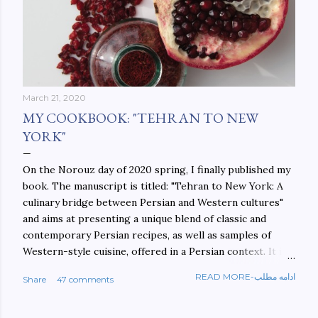
March 21, 2020
MY COOKBOOK: "TEHRAN TO NEW
YORK"
On the Norouz day of 2020 spring, I finally published my
book. The manuscript is titled: "Tehran to New York: A
culinary bridge between Persian and Western cultures"
and aims at presenting a unique blend of classic and
contemporary Persian recipes, as well as samples of
Western-style cuisine, offered in a Persian context. It is
important to build bridges between cultures, and not
READ MORE-ادامه مطلب
Share
47 comments
walls. This book aims at constructing a bridge between
the Persian and Western cultures. The book may be
ordered here: https://www.amazon.com/Tehran-New-