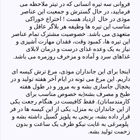
فروانی سه تیره انسانی که در تیتر ملاحظه می
فرمایید، در حال گسترش و جمعیت این عناصر
موذی در حال ازدیاد هست ! اختراع خوراکی
مناسب این تیره ها وظیفه هر بلاگر عاقل و
متعهدی می باشد. خصوصیت مشترک تمام عناصر
این تیره ها، کمبود وقت، فقدان مهارت آشپزی و
نیاز به یک وعده غذای درست و درمان لابلای
غذاهای سرد و آماده و مزخرف روزمره می باشد.
اینجا برای این جانداران موذی، مرغ ترش کیسه ای
داریم. این مرغ می تونه در ایام آخر هفته تولید و در
یخچال جاسازی بشه و به مرور و در طول هفته
طبخ و مصرف بشه(به خصوص مناسب برای
کارمندسانان). فقط کافیست در هنگام رجعت یکی
از این جانداران به منزل، یکی از این کیسه ها در فر
قرار داده بشه، برنجی به پلوپز گسیل داشته بشه و
پلومرغی به غایت نیکو ظرف یک ساعت و بدون
زحمت تولید بشه.