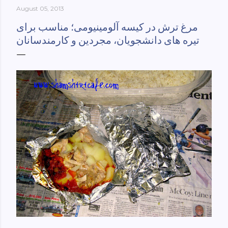
August 05, 2013
York-culinary-cultures-
ebook/dp/B0861H47GS/ref=sr_1_1?
مرغ ترش در کیسه آلومینیومی؛ مناسب برای
dchild=1&keywords=tehran+to+new+york&qid=158481093
تیره های دانشجویان، مجردین و کارمندسانان
0&sr=8-1