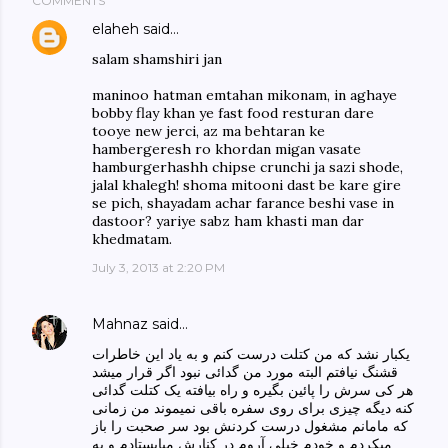
COMMENTS
elaheh
said…
salam shamshiri jan
maninoo hatman emtahan mikonam, in aghaye
bobby flay khan ye fast food resturan dare
tooye new jerci, az ma behtaran ke
hambergeresh ro khordan migan vasate
hamburgerhashh chipse crunchi ja sazi shode,
jalal khalegh! shoma mitooni dast be kare gire
se pich, shayadam achar farance beshi vase in
dastoor? yariye sabz ham khasti man dar
khedmatam.
July 3, 2013 at 2:20 PM
Mahnaz
said…
یکبار نشد که من کتلت درست کنم و به یاد این خاطرات
قشنگ نیافتم البته مورد من گدائی نبود اگر قرار میشد
هر کی سرش را پائین بگیره و راه بیافته یک کتلت گدائی
کنه دیگه چیزی برای روی سفره باقی نمیموند من زمانی
که مامانم مشغول درست کردنش بود سر صحبت را باز
میکردم و خودم خیلی آروم در کنارش میایستادم و به