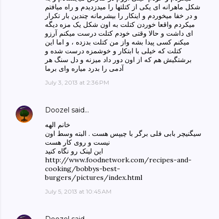
شکل ماهرانه ای یکی از کتلتها را میدزدیدم و راه میافتم
و در خفا میخوردم و اینکار را بیشرمانه چندین بار تکرار
میکردم واقعا خوردن کتلت به اون شکل یک مزه دیگه
ای داشت و حالا وقتی خودم کتلت درست میکنم آرزو
میکنم کسی پیدا بشه واز من کتلت بدزده ، و اما این
کتلت که خیلی با ابتکار و خوشمزه درست شده و
برشتگیش هم که از اون دور داد میزنه و دل سنگ هر
آدمی را بدرد میاره وای برما
July 3, 2013 at 2:36 PM
Doozel
said…
خانم الهه
سیگنیچر بابی فلی برگر با چیپس هست . البته وسط اون
نیست و روی کار هست
این لینک رو نگاه کنید
http://www.foodnetwork.com/recipes-and-
cooking/bobbys-best-
burgers/pictures/index.html
July 5, 2013 at 10:45 AM
Doozel
said…