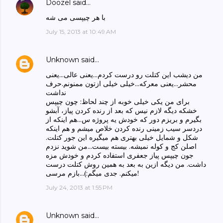
Doozel
said…
با هر چیپسی می شه
July 15, 2013 at 10:49 AM
Unknown
said…
من دیشب این کتلت رو درست کردم...یعنی عالی...یعنی
محشر...یعنی معرکه...خیلی خیلی ازتون ممنونم.حرف
نداشت
برای من یکی خیلی خوبه از چند لحاظ: چون چیپس
خشکه دیگه لازم نیس که بعد از رنده کردن پیاز، آبشو
بگیرم و بریزم دور که خودش یه پروژه س...هم اینکه از
دردسر سیب زمینی رنده کردن خلاص میشم و هم اینکه
شکل و شمایل خیلی بهتری هم میگیره این جور کتلت.
اصلن کج و کوله نمیشه. بیسته بیست...من شوید نزدم
جون چیپس پیاز جعفری استفاده کردم و خودش مزه
داشت. من دیگه ازین به بعد به همین روش کتلت درست
میکنم. جدی میگم:)...بازم مرسی!
July 24, 2013 at 1:55 PM
Unknown
said…