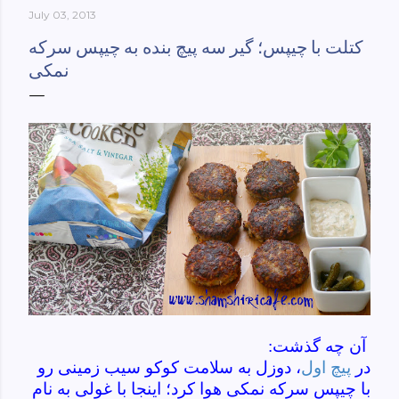
July 03, 2013
York-culinary-cultures-
ebook/dp/B0861H47GS/ref=sr_1_1?
کتلت با چیپس؛ گیر سه پیچ بنده به چیپس سرکه
dchild=1&keywords=tehran+to+new+york&qid=158481093
نمکی
0&sr=8-1
آن چه گذشت:
در
پیچ اول
، دوزل به سلامت کوکو سیب زمینی رو
با چیپس سرکه نمکی هوا کرد؛ اینجا با غولی به نام