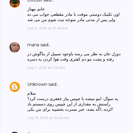
خانم مهناز
اون تکنیک دوستی موقت با مادر مقطعی جواب می ده
ولی پس از مدتی مادر متوجه نیت شوم من می شد
July 5, 2013 at 10:46 AM
mana
said…
دوزل جان به نظر می رسه باوجود سیبیل از بناگوش در
رفته و پشت مو دم کفتری وقت هوا کردن یه دسره
July 7, 2013 at 9:51 AM
Unknown
said…
سلام
یه سوال: اینو میشه با چیپس پیاز جعفری درست کرد؟
راستش یه مقداری از این چیپس روی دسستم باد
کرده...اگه بشه، خبر مسرت بخشییه برای من یکی!
July 15, 2013 at 10:46 AM