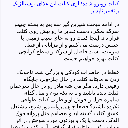
کتلت روبرو شده! آری کتلت این غذای نوستالژیک
و تغییر ناپذیر ...
در ادامه مبحث شیرین گیر سه پیچ به بسته چیپس
سرکه نمکی، دست تقدیر ما رو پیش روی کتلت
قرار داد. اینجا کتلت رو به جای سیب زمینی با
چیپس درست می کنیم و از مزایایی از قبیل
سرعت، اسید حاصل از سرکه و سطح کرانچی
کتلت بهره خواهیم جست.
قطعا در خاطرات کودکی و بزرگی شما ناخونک
زدن به مایتابه کتلت در حال جلز-ولز، جایگاه
رفیعی داره. مگر می شه مادر رو در حال سرخمان
کتلت دیده باشید و با یه تکه نون و مثل گدای
سامره حول و حوش او و ظرف کتلت طوافی
نکرده باشید؟ قطعا چون پروانه دور شمع، مشتعل
عشق کتلت گشته اید و بعضاهم مثل پروانه فوق
الذکر، دست یا پک و پوزتون مورد سوختن در اثر
حرارت کتلت یا تابه قرار گرفته. آری کتلت یک غذا