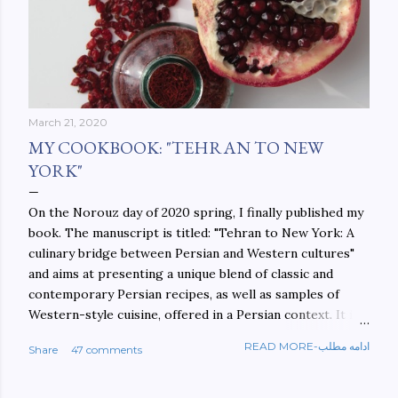
March 21, 2020
MY COOKBOOK: "TEHRAN TO NEW
YORK"
On the Norouz day of 2020 spring, I finally published my
book. The manuscript is titled: "Tehran to New York: A
culinary bridge between Persian and Western cultures"
and aims at presenting a unique blend of classic and
contemporary Persian recipes, as well as samples of
Western-style cuisine, offered in a Persian context. It is
important to build bridges between cultures, and not
READ MORE-ادامه مطلب
Share
47 comments
walls. This book aims at constructing a bridge between
the Persian and Western cultures. The book may be
ordered here: https://www.amazon.com/Tehran-New-