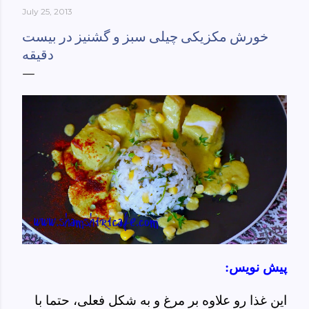
July 25, 2013
York-culinary-cultures-
ebook/dp/B0861H47GS/ref=sr_1_1?
خورش مکزیکی چیلی سبز و گشنیز در بیست
dchild=1&keywords=tehran+to+new+york&qid=158481093
دقیقه
0&sr=8-1
پیش نویس:
این غذا رو علاوه بر مرغ و به شکل فعلی، حتما با