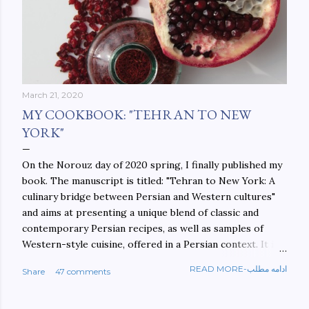
March 21, 2020
MY COOKBOOK: "TEHRAN TO NEW
YORK"
On the Norouz day of 2020 spring, I finally published my
book. The manuscript is titled: "Tehran to New York: A
culinary bridge between Persian and Western cultures"
and aims at presenting a unique blend of classic and
contemporary Persian recipes, as well as samples of
Western-style cuisine, offered in a Persian context. It is
important to build bridges between cultures, and not
READ MORE-ادامه مطلب
Share
47 comments
walls. This book aims at constructing a bridge between
the Persian and Western cultures. The book may be
ordered here: https://www.amazon.com/Tehran-New-