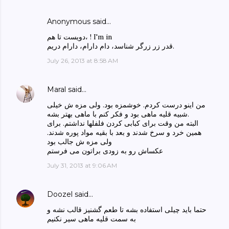
Anonymous said…
دویست تا هم، ! I'm in
قدر زر زرگر شناسد، دام دارام، دارام دریم.
July 26, 2013 at 8:58 AM
Maral
said…
من اینو درست کردم. خوشمزه بود. ولی مزه ش خیلی
شبیه قلیه ماهی بود و فکر کنم با ماهی بهتر بشه.
البته من وقت برای کبابی کردن فلفلها نداشتم. برای
همین خرد و سرخ شدند و بعد با بقیه مواد پوره شدند.
ولی مزه ش جالب بود
عکساش رو به زودی براتون می فرستم
July 31, 2013 at 9:06 AM
Doozel
said…
حتما باید چیلی استفاده بشه تا طعم گشنیز قالب نشه و
به سمت قلیه ماهی سیر نکنیم