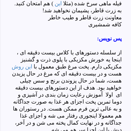
فیله ماهی سرخ شده (مثلا
این
) هم امتحان کنید.
به زرت قاطر، پشیمان نخواهید شد!
معاونت زرت قاطر و طیب خاطر
کافه شمشیری
پس نویس:
از سلسله دستورهای با کلاس بیست دقیقه ای ،
اینجا یه خورش مکزیکی با پلوی ذرت و گشنیز
مکزیکی دارم. پخت مرغ طبق معمول با
این روش
هست و در بیست دقیقه ای که مرغ در حال پزیدن
هست، شما در حال پزوندن برنج و سس چیلی
خواهید بود. هدف از این دستورهای بیست دقیقه
ای اولا آموزش رعایت زمان بندی در آشپزی و
دوما تمرین پخت اجزای هر غذا به صورت جداگانه
و به عالی ترین فرم ممکن هست. در رستوران ها
هم معمولا اینجوری رفتار می شه و اجزای غذا
جداگانه و در نهایت کمال پخته می شن و در آخر،
دیش با این اجزا سر هم می شه.