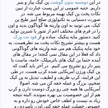
در این
دوشنبه بدون گوشت
پن کیک پیاز و پنیر
داریم. جنبه عمومی تر این پست عبارت از تبین
نکات پخت پن کیک بهینه مربوط می شه. در
صورت دستیابی به تکنولوژی صلح آمیز طبخ پن
کیک، می تونید به اون واریته ها گوناگون بدید و اون
را در فرم های مختلف اعم از شور یا شیرین تولید
کنید. دستور مایه پنکیک ساده و از
فود نت ورک
هست و بیشتر تشریح نکات پخت مد نظرهست. به
خود مایه پنکیک هم می شه واریته های گوناگونی
داد که فعلا در این مقال نمی گنجه! در مقال های
آینده حتما پن کیک های باترمیلک، خامه، ماست یا
پنیر دار رو تشریح می کنیم. در آخر باید گفت که
پن کیک ورژن آمریکایی شده کرپ هست. در طی
این فرایند، کرپ ظریف و لطیف، تبدیل به پن کیک
ضخیم، بزرگ و عمله خفه کن می شه. اصولا
آمریکایی ها همه چی رو بزرگ دوست دارن و کرپ
هم از این خصوصیت بی بهره نمونده. البته نتیجه
زیاد بد نیست و لطف خاص خودش رو داره و به
خصوص خصلت عمله خفه کنی اون، نامبرده رو