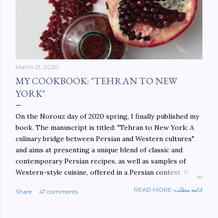
March 21, 2020
MY COOKBOOK: "TEHRAN TO NEW
YORK"
On the Norouz day of 2020 spring, I finally published my
book. The manuscript is titled: "Tehran to New York: A
culinary bridge between Persian and Western cultures"
and aims at presenting a unique blend of classic and
contemporary Persian recipes, as well as samples of
Western-style cuisine, offered in a Persian context. It is
important to build bridges between cultures, and not
READ MORE-ادامه مطلب
Share
47 comments
walls. This book aims at constructing a bridge between
the Persian and Western cultures. The book may be
ordered here: https://www.amazon.com/Tehran-New-