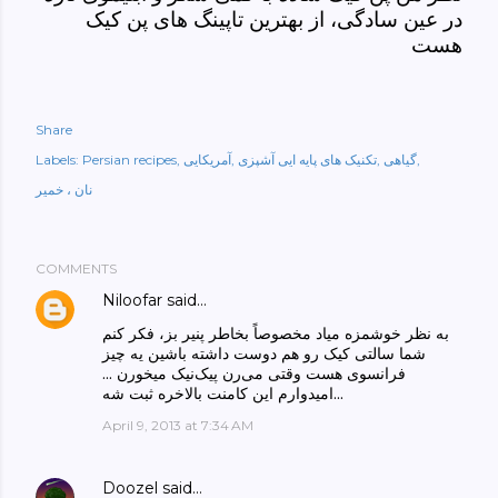
در عین سادگی، از بهترین تاپینگ های پن کیک
هست
Share
گیاهی
تکنیک های پایه ایی آشپزی
آمریکایی
Persian recipes
Labels:
نان ، خمیر
COMMENTS
Niloofar
said…
به نظر خوشمزه میاد مخصوصاً بخاطر پنیر بز، فکر کنم
شما سالتی کیک رو هم دوست داشته باشین یه چیز
فرانسوی هست وقتی‌ می‌رن پیک‌نیک میخورن ...
امیدوارم این کامنت بالاخره ثبت شه...
April 9, 2013 at 7:34 AM
Doozel
said…