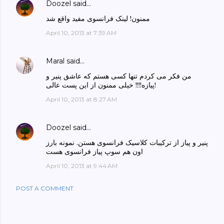
Doozel
said…
ممنون! لینک فرانسوی مفید واقع شد
April 10, 2013 at 7:39 AM
Maral
said…
من فکر می کردم تنها کسی هستم که عاشق پنیر و
پیازه!!!! خیلی ممنون از این پست عالی!
April 10, 2013 at 8:27 AM
Doozel
said…
پنیر و پیاز از ترکیبات کلاسیک فرانسوی هستن. نمونه بارز
اون هم سوپ پیاز فرانسوی هست
April 10, 2013 at 9:44 AM
POST A COMMENT