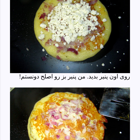
روی اون پنیر بدید. من پنیر بز رو اصلح دونستم!