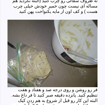
ته ظروف سفالی رو چرب کنید (البته نکردید هم
مساله ای نیست چون خمیر خودش خیلی چرب
هست ) و کف اون از مایه یکنواخت پهن کنید
فر رو روشن و روی درجه صد و هفتاد و هفت
تنظیم کنید. پانزده دقیقه صبر کنید تا فر داغ بشه.
البته این کار رو قبل از شروع به هم زدن کیک