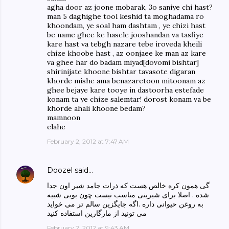
agha door az joone mobarak, 3o saniye chi hast?
man 5 daghighe tool keshid ta moghadama ro
khoondam, ye soal ham dashtam , ye chizi hast
be name ghee ke hasele jooshandan va tasfiye
kare hast va tebgh nazare tebe iroveda kheili
chize khoobe hast , az oonjaee ke man az kare
va ghee har do badam miyad[dovomi bishtar]
shirinijate khoone bishtar tavasote digaran
khorde mishe ama benazaretoon mitoonam az
ghee bejaye kare tooye in dastoorha estefade
konam ta ye chize salemtar! dorost konam va be
khorde ahali khoone bedam?
mamnoon
elahe
February 2, 2012 at 7:47 AM
Doozel
said…
گی همون کره خالص هست که ذرات جامد شیر اون جدا
شده . اصلا برای شیرینی مناسب نیست چون بویی شبیه
به روغن حیوانی داره .اگه جایگزین سالم تر می خواید
می تونید از مارگارین استفاده کنید
February 2, 2012 at 9:43 AM