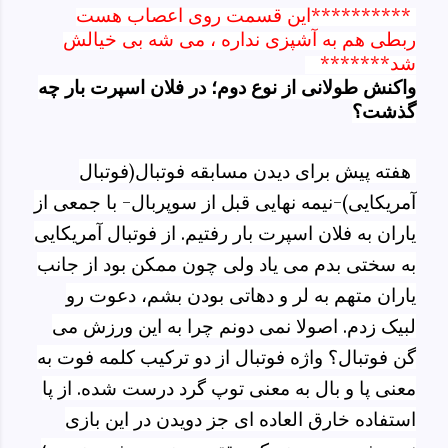
**********این قسمت روی اعصاب هست
ربطی هم به آشپزی نداره ، می شه بی خیالش
شد*******
واکنش طولانی از نوع دوم؛ در فلان اسپرت بار چه
گذشت؟
هفته پیش برای دیدن مسابقه فوتبال(فوتبال
آمریکایی)-نیمه نهایی قبل از سوپربال- با جمعی از
یاران به فلان اسپرت بار رفتیم. از فوتبال آمریکایی
به سختی بدم می یاد ولی چون ممکن بود از جانب
یاران متهم به لر و دهاتی بودن بشم، دعوت رو
لبیک زدم. اصولا نمی دونم چرا به این ورزش می
گن فوتبال؟ واژه فوتبال از دو ترکیب کلمه فوت به
معنی پا و بال به معنی توپ گرد درست شده. از پا
استفاده خارق العاده ای جز دویدن در این بازی