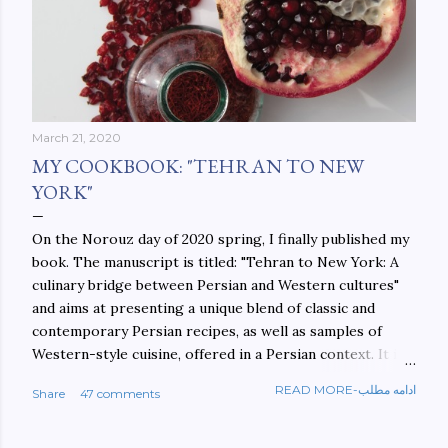
March 21, 2020
MY COOKBOOK: "TEHRAN TO NEW
YORK"
On the Norouz day of 2020 spring, I finally published my
book. The manuscript is titled: "Tehran to New York: A
culinary bridge between Persian and Western cultures"
and aims at presenting a unique blend of classic and
contemporary Persian recipes, as well as samples of
Western-style cuisine, offered in a Persian context. It is
important to build bridges between cultures, and not
READ MORE-ادامه مطلب
Share
47 comments
walls. This book aims at constructing a bridge between
the Persian and Western cultures. The book may be
ordered here: https://www.amazon.com/Tehran-New-