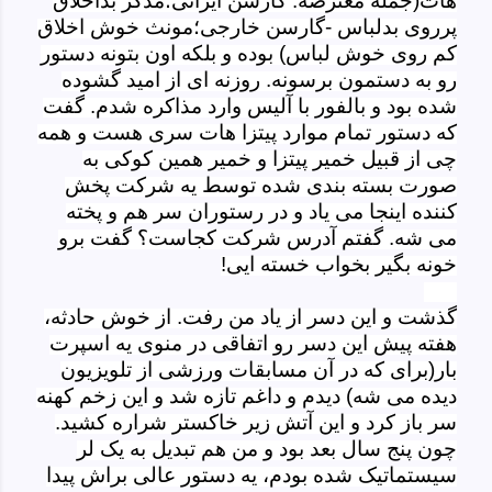
هات(جمله معترضه: گارسن ایرانی؛مذکر بداخلاق
پرروی بدلباس -گارسن خارجی؛مونث خوش اخلاق
کم روی خوش لباس) بوده و بلکه اون بتونه دستور
رو به دستمون برسونه. روزنه ای از امید گشوده
شده بود و بالفور با آلیس وارد مذاکره شدم. گفت
که دستور تمام موارد پیتزا هات سری هست و همه
چی از قبیل خمیر پیتزا و خمیر همین کوکی به
صورت بسته بندی شده توسط یه شرکت پخش
کننده اینجا می یاد و در رستوران سر هم و پخته
می شه. گفتم آدرس شرکت کجاست؟ گفت برو
خونه بگیر بخواب خسته ایی!
گذشت و این دسر از یاد من رفت. از خوش حادثه،
هفته پیش این دسر رو اتفاقی در منوی یه اسپرت
بار(برای که در آن مسابقات ورزشی از تلویزیون
دیده می شه) دیدم و داغم تازه شد و این زخم کهنه
سر باز کرد و این آتش زیر خاکستر شراره کشید.
چون پنج سال بعد بود و من هم تبدیل به یک لر
سیستماتیک شده بودم، یه دستور عالی براش پیدا