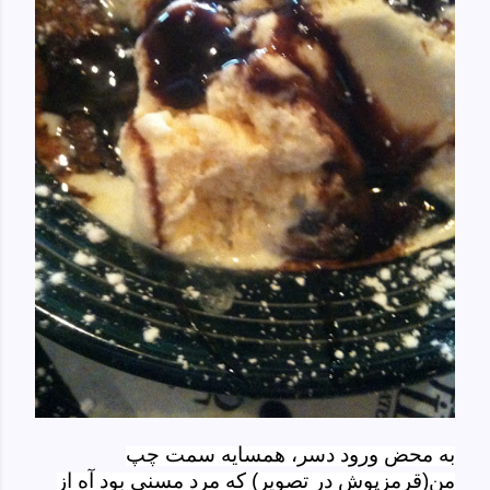
به محض ورود دسر، همسایه سمت چپ
من(قرمزپوش در تصویر) که مرد مسنی بود آه از