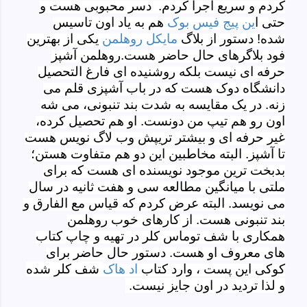
کردم و سریع اجرا کردم. دسر محبوبی هست و
حتی ا
ین پیج فیس بوک
هم به یاد اون تاسیس
شده! دستور از بلاگ
مایکل روهلمن
یکی از بهترین
فود بلاگرهای حال حاضر هست.روهلمن آشپز
حرفه ای نیست بلکه روشنیده ای فارغ التحصیل
دانشگاه دوک هست که در باب آشپزی قلم می
زنه. در یک مقایسه به شدت بند تنبونی، می شه
اون رو هم تیپ من دونست. او هم تحصیل کرده،
غیر حرفه ای و بیشتر تریپش وب لاگ نویس هست
تا آشپز. البته مخاطبین این دو هم متفاوت هستن؛
بدبخت ترین موجود نویسنده ای هست که برای
ملتی با میانگین مطالعه سی و هفت ثانیه در سال
می نویسد. البته عرض کردم که قیاس مع الفارق و
بند تنبونی هست. از کارهای خوب روهلمن
همکاری با شف توماس کلر در تهیه و چاپ کتاب
های معروف او هست. دستور حال حاضر برای
کوکی این پست ، وارد کتاب
اد هاک
شف کلر شده
و لذا تردید در اون جایز نیست.