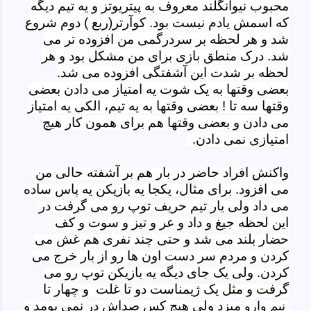
محبوب نیوانگلند معروف به پیتریوتز و یه تیم دیگه
که اسمش یادم نیست بود. کوآرتر(ربع ) دوم شروع
شد و هر لحظه بر سردرگمی من افزوده تر می
شد. درک منطق بازی برای من مشکل بود و هر
لحظه بر شدت این آشفتگی افزوده می شد.
بعضی وقتها به یک شوت یه امتیاز می دادن بعضی
وقتها سه تا ! بعضی وقتها به یه تیم، الکی یه امتیاز
می دادن و بعضی وقتها هم برای همون کار هیچ
امتیازی نمی دادن.
واکنش افراد حاضر در بار هم بر آشفته حالی من
می افزود. برای مثال، یکجا یه بازیکن یه پاس ساده
می داد ولی یار تیم حریف توپ رو می گرفت در
این لحظه جیغ و داد و عر و تیز و سوت و کف
حضار بلند می شد و حتی چند نفری هم غش می
کردن و مردم سر دست اون ها رو از بار خرج می
کردن. ولی یک جای دیگه یه بازیکن توپ رو می
گرفت و مثل یک ژیمناست دو تا
غلت
و چهار تا
میزد ولی هیچ کس صداش در نمی یومد و
نيم وارو