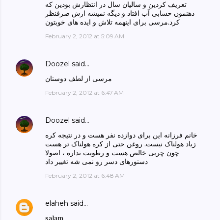
تعریف کردین و سالیان سال در انتظارش بودین که
دهنمون حسابی آب افتاد و دیگه نمیشه ازش صرفنظر
کرد.مرسی برای اینهمه تلاش و ایده های خوبتون
February 2, 2012 at 5:09 AM
Doozel
said…
مرسی از لطف دوستان
February 2, 2012 at 6:47 AM
Doozel
said…
خانم فرزانه این برای دوازده نفر هست و در نتیجه کره
زیاد هولناک نیست. روغن حتی از کره هولناک تر هست
چون چربی خالص هست و رطوبت نداره ، اصولا
دستورهای دسر رو نمی شه تغییر داد
February 2, 2012 at 6:48 AM
elaheh
said…
salam