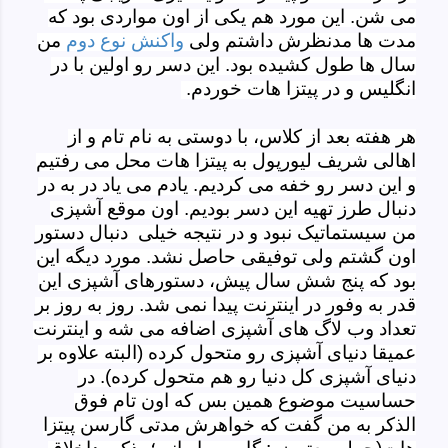
می شن. این مورد هم یکی از اون مواردی بود که
مدت ها مدنظرش داشتم ولی
واکنش نوع دوم
من
سال ها طول کشیده بود. این دسر رو اولین با در
انگلیس و در پیتزا هات خوردم.
هر هفته بعد از کلاس، با دوستی به نام تام و از
اهالی شریف لیورپول به پیتزا هات محل می رفتیم
و این دسر رو خفه می کردیم. یادم می یاد در به در
دنبال طرز تهیه این دسر بودیم. اون موقع آشپزی
من سیستماتیک نبود و در نتیجه خیلی دنبال دستور
اون گشتم ولی توفیقی حاصل نشد. مورد دیگه این
بود که پنج شش سال پیش، دستورهای آشپزی این
قدر به وفور در اینترنت پیدا نمی شد. روز به روز بر
تعداد وب لاگ های آشپزی اضافه می شه و اینترنت
عمیقا دنیای آشپزی رو متحول کرده (البته علاوه بر
دنیای آشپزی کل دنیا رو هم متحول کرده). در
حساسیت موضوع همین بس که اون تام فوق
الذکر به من گفت که خواهرش مدتی گارسن پیتزا