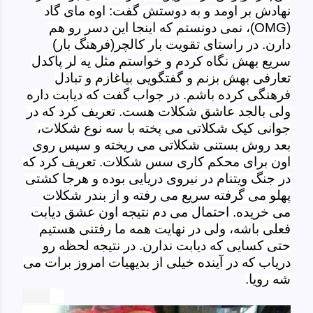
نهادش بر اومد و به دوستش گفت: اوه مای گاد
(
OMG
)، نمی دونستم که اینجا این دسر رو هم
دارن. در راستای تقویت بار کالچر(فرهنگ بار)
سریع بهش نگاه کردم و خواستم مثل یه لر پاکدل
تعارفی بهش بزنم و گفتگویی بیاغازم و تبادل
فرهنگی کرده باشم. در جواب گفت که دیابت داره
ولی بالجد عاشق شکلات هست. تعریف کرد که در
جوانی کیک شکلاتی می پخته با سه نوع شکلات،
بعد روش بستنی شکلاتی می ریخته و سپس روی
اون برای محکم کاری سس شکلات. تعریف کرد که
در جنگ ویتنام در نیروی دریایی بوده و هرجا کشتی
پهلو می گرفته سریع می رفته و از بندر شکلات
می خریده. احتمال می دم نتیجه اون عشق دیابت
فعلی باشه، ولی در نهایت همه ما رفتنی هستیم
حتی کسایی که دیابت ندارن. در نتیجه لحظه رو
دریاب که در آینده خیلی از بدیهیات امروز برات می
شه رویا.