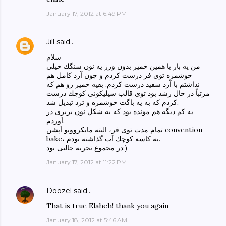
January 17, 2012 at 6:49 PM
Jill
said…
سلام
من يه بار با همين خمير بدون ورز يه نون سنگك خيلى
خوشمزه توى فر درست كردم و چون آرد كامل هم
نداشتم با آرد سفيد درست كردم. بقيه خمير رو هم كه
مرتباً در حال رشد بود توى قالب سيليكونى كوچك درست
كردم كه به يه باگت خوشمزه و ترد تبديل شد.
يه كم ديگه هم مونده بود كه به شكل نون بربرى در
آوردم.
تمام مدت توى فر، البته مايكروويو آپشن convention
bake، يه كاسه كوچك آب گذاشته بودم.
در مجموع تجربه جالبى بود:)
January 17, 2012 at 11:22 PM
Doozel
said…
That is true Elaheh! thank you again
January 18, 2012 at 5:46 AM