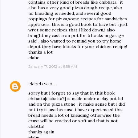
contains other kind of breads like chibbata , it
also has a very good pizza dough recipe, also
no kneading is needed, and several good
toppings for pizza,some recipes for sandviches
appitizers, this is a good book to have but i just
wrot some recipes that i liked down,i also
bought my cast iron pot for 5 bocks in garage
sale! , also wanted to remind you to try home
depot,they have blocks for your chicken recipe!
thanks a lot
elahe
January 17, 2012 at 6:58 AM
elaheh
said…
sorry but i forgot to say that in this book
chibatta[ciabatta?] is made under a clay pot lid
and on the pizza stone , it make sense but i did
not try it just because i have experienced this
bread needs a lot of kneading otherwise the
crust will be cracked or soft and that is not
chibtta!
thanks again
elahe