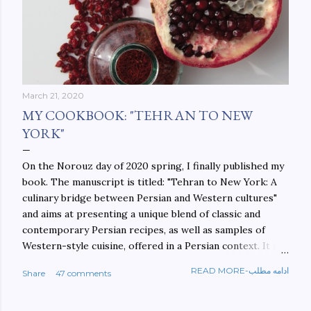
March 21, 2020
MY COOKBOOK: "TEHRAN TO NEW
YORK"
On the Norouz day of 2020 spring, I finally published my
book. The manuscript is titled: "Tehran to New York: A
culinary bridge between Persian and Western cultures"
and aims at presenting a unique blend of classic and
contemporary Persian recipes, as well as samples of
Western-style cuisine, offered in a Persian context. It is
important to build bridges between cultures, and not
READ MORE-ادامه مطلب
Share
47 comments
walls. This book aims at constructing a bridge between
the Persian and Western cultures. The book may be
ordered here: https://www.amazon.com/Tehran-New-