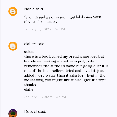
Nahid
said…
میشه لطفا نون با سبزیجات هم آموزش بدین؟ with
olive and rosemary
January 16, 2012 at 1:54 PM
elaheh
said…
salam
there is a book called my bread, same idea but
breads are making in cast iron pot, , i dont
remember the author's name but google it!! it is
one of the best sellers, tried and loved it, just
added more water than it asks for [ livig in the
mountains], you might like it also, give it a try!!!
thanks
elahe
January 16, 2012 at 8:37 PM
Doozel
said…