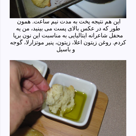
این هم نتیجه پخت به مدت نیم ساعت. همون
طور که در عکس بالای پست می بینید، من یه
محفل شاعرانه ایتالیایی به مناسبت این نون برپا
کردم. روغن زیتون اعلا، زیتون، پنیر موتزارلا، گوجه
و باسیل