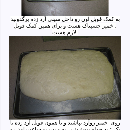
به کمک فویل اون رو داخل سینی آرد زده برگدونید
. خمیر چسپناک هست و برای همین کمک فویل
لازم هست
روی خمیر روآرد بپاشید و با همون فویل آرد زده یا
یک عدد حوله بپوشونید . به مدت دو ساعت اون رو