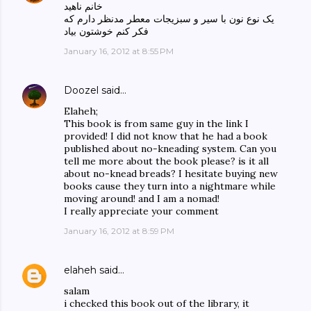
خانم ناهید
یک نوع نون با سیر و سبزیجات معطر مدنظر دارم که
فکر کنم خوشتون بیاد
January 16, 2012 at 8:55 PM
Doozel
said…
Elaheh;
This book is from same guy in the link I
provided! I did not know that he had a book
published about no-kneading system. Can you
tell me more about the book please? is it all
about no-knead breads? I hesitate buying new
books cause they turn into a nightmare while
moving around! and I am a nomad!
I really appreciate your comment
January 16, 2012 at 8:59 PM
elaheh
said…
salam
i checked this book out of the library, it