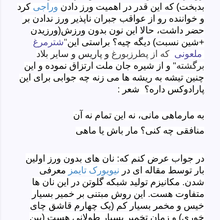
بدبخت) که این قدر در اهمیت ورز دادن
وراجی
کرد
و خواننده رو از عواقب جبران ناپذیر ورز ندادن بر
حضر داشت، حالا این نون بدون ورزش(ورزیدن
+شین نسبت) دیگه چیه؟ براستی این
"
شترمرغ
ملعونی
كه از پطرزبورغ
و پاريس و ساير بلاد
برگشته"
و از شیره جان ملت ارتزاق نموده و این
چنین تیشه به ریشه ها می زنه چه جوابی برای این
پارادوکس داره؟ شعر :
به مارماهی مانی، نه این تمام نه آن
منافقی چه کنی؟ مار باش یا ماهی
در جواب عرض کنم که: نان های بدون ورز اولین
بار توسط مقاله ای در
نیویورک تایمز
معرفی
شدن. مکانیزم تولید شبکه گلوتن در این نان ها
متفاوت هست. این روش مبتنی بر خمیر بسیار
خیس و مخمر بسیار کم (یک چهارم قاشق چای
خوری) و زمان تخمیر بسیار طولانی هست (بین