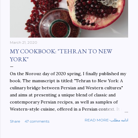
March 21, 2020
MY COOKBOOK: "TEHRAN TO NEW
YORK"
On the Norouz day of 2020 spring, I finally published my
book. The manuscript is titled: "Tehran to New York: A
culinary bridge between Persian and Western cultures"
and aims at presenting a unique blend of classic and
contemporary Persian recipes, as well as samples of
Western-style cuisine, offered in a Persian context. It is
important to build bridges between cultures, and not
READ MORE-ادامه مطلب
Share
47 comments
walls. This book aims at constructing a bridge between
the Persian and Western cultures. The book may be
ordered here: https://www.amazon.com/Tehran-New-