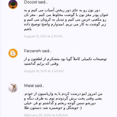
Doozel
said…
دور نون رو به جای دور ریختن آسیاب می کنیم و به
عنوان پودر مغز نون با گوشت مخلوط می کنیم . مغز نان
رو مکعبی خرس می کنیم و تبدیل به کروتان می کنیم و
زیر گوشت به کار می بریم. امیدوارم واضح توضیح داده
باشم
August 15, 2011 at 2:31 PM
Farzaneh
said…
توضیحات تکمیلی کاملأ گویا بود متشکرم از لطفتون و از
وقتی که برایم گذاشتید.
August 16, 2011 at 2:45 AM
Maral
said…
من امروز اینو درست کردم با یه واریاسیون از خودم.
یعنی وقتی پخت برش گردوندم توی یه ظرف دیگه و
دورشو سس گوجه ریختم و گذاشتم تو فر. خیلی
خوشگل و خوشمزه شد. دستتون طلا :)
February 23, 2014 at 5:36 AM