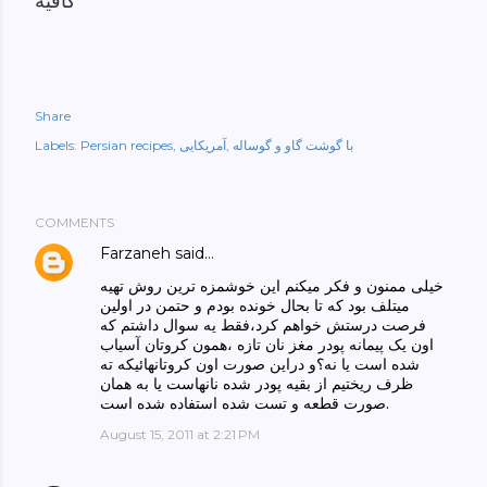
کافیه
Share
با گوشت گاو و گوساله
آمریکایی
Persian recipes
Labels:
COMMENTS
Farzaneh
said…
خیلی ممنون و فکر میکنم این خوشمزه ترین روش تهیه
میتلف بود که تا بحال خونده بودم و حتمن در اولین
فرصت درستش خواهم کرد،فقط یه سوال داشتم که
اون یک پیمانه پودر مغز نان تازه ،همون کروتان آسیاب
شده است یا نه؟و دراین صورت اون کروتانهائیکه ته
ظرف ریختیم از بقیه پودر شده نانهاست یا به همان
صورت قطعه و تست شده استفاده شده است.
August 15, 2011 at 2:21 PM