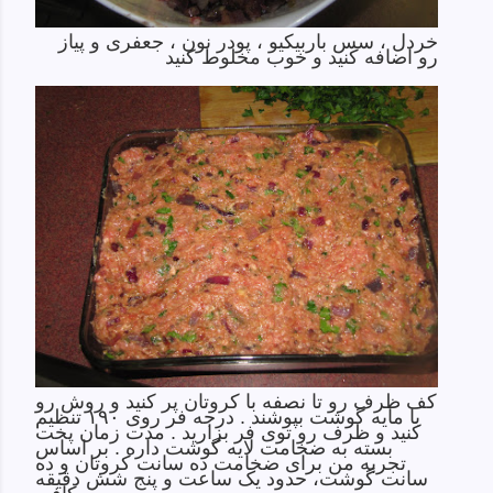
خردل ، سس باربیکیو ، پودر نون ، جعفری و پیاز
رو اضافه کنید و خوب مخلوط کنید
کف ظرف رو تا نصفه با کروتان پر کنید و روش رو
با مایه گوشت بپوشند . درجه فر روی ۱۹۰ تنظیم
کنید و ظرف رو توی فر بزارید . مدت زمان پخت
بسته به ضخامت لایه گوشت داره . بر اساس
تجربه من برای ضخامت ده سانت کروتان و ده
سانت گوشت، حدود یک ساعت و پنج شش دقیقه