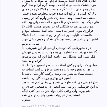
اندازه های داده شده درست کردم. اما مواد تر با میزان
مواد خشک همسانی نداشت . نهصد گرم ارد و صد گرم
شکر به راحتی با 180 گرم ماست و 250 کره در دمای
اتاق که کمی در واقع اب شده خوب مخلوط نشدو خمیر
سفتی به دست اومد . مقداری شیر ولرم که در رسپی
های دیگه بود اضافه کردم تا خمیر حالت معمولی پیدا کنه
2- مواد میانی هم به شکلی که در تصویر هست قابل
فرآوری نبود.. خمیر به دست امده اصلا منسجم نبود و
متاسفانه قابلیت وردنه کردن رو نداشت البته احتمالا
اشپز عزیز یادشون رفته بود بگن شکر رو هم داخل مواد
میانی بریزیم
3- در دستورهایی که دوستان ارمنی از این شیرینی
گذاشته بودند اصلا اشاره ای به مهلب نشده پس نبودش
فکر نمی کنم مشکل ساز باشه کما این که من درست
کردم و بد نشد
4- موادی که برای روکش استفاده شده و تصویر مرتبط
با اون به هیچ وجه با زرده تخم مرغ و ترکیب لبنیات به
دست نمیاد به نظر می رسه ترکیب کاراملی باشه یا
اشپز فن بهتری رو به کار برده باشه
عذرخواهی می کنم طولانی شد ولی وقتی ادم یه تصویر
به این خوشگلی رو می بینه انتظار داره همچین چیزی رو
هم بپزه .ولی وقتی کلی مواد خراب می کنی دیگه
استفاده از تجربیات شف واجب تر می شه
ممنون
August 23, 2013 at 12:17 AM