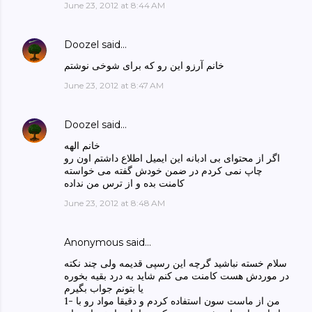
June 23, 2012 at 8:44 AM
Doozel
said…
خانم آرزو این رو که برای شوخی نوشتم
June 23, 2012 at 8:47 AM
Doozel
said…
خانم الهه
اگر از محتوای بی ادبانه این ایمیل اطلاع داشتم اون رو
چاپ نمی کردم در ضمن خودش گفته می خواسته
کامنت بده و از ترس من نداده
June 23, 2012 at 8:48 AM
Anonymous said…
سلام خسته نباشید گرچه این رسپی قدیمه ولی چند نکته
در موردش هست کامنت می کنم شاید به درد بقیه بخوره
یا بتونم جواب بگیرم
1- من از ماست سون استفاده کردم و دقیقا مواد رو با