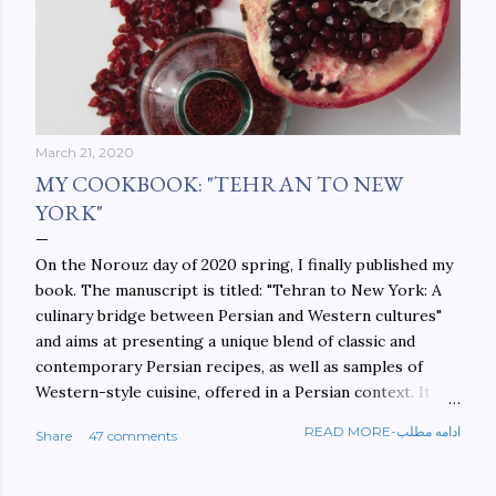
March 21, 2020
MY COOKBOOK: "TEHRAN TO NEW
YORK"
On the Norouz day of 2020 spring, I finally published my
book. The manuscript is titled: "Tehran to New York: A
culinary bridge between Persian and Western cultures"
and aims at presenting a unique blend of classic and
contemporary Persian recipes, as well as samples of
Western-style cuisine, offered in a Persian context. It is
important to build bridges between cultures, and not
READ MORE-ادامه مطلب
Share
47 comments
walls. This book aims at constructing a bridge between
the Persian and Western cultures. The book may be
ordered here: https://www.amazon.com/Tehran-New-