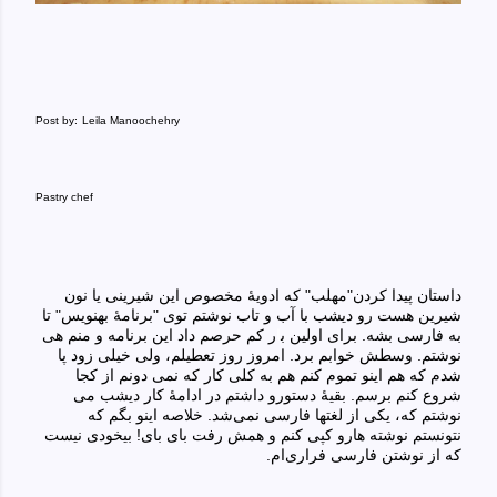
Post by:
Leila Manoochehry
Pastry chef
داستان پیدا کردن"مهلب" که ادویهٔ مخصوص این شیرینی‌ یا نون
شیرین هست رو دیشب با آب و تاب نوشتم توی "برنامهٔ بهنویس" تا
به فارسی بشه. برای اولین ب
ا
ر کم حرصم داد این برنامه و منم هی‌
نوشتم. وسطش خوابم برد. امروز روز تعطیلم، ولی‌ خیلی‌ زود پا
شدم که هم اینو تموم کنم هم به کلی‌ کار که نمی دونم از کجا
شروع کنم برسم. بقیهٔ دستورو داشتم در ادامهٔ کار دیشب می
نوشتم که، یکی‌ از لغتها فارسی نمی‌شد. خلاصه اینو بگم که
نتونستم نوشته هارو کپی‌ کنم و همش رفت بای بای! بیخودی نیست
که از نوشتن فارسی فراری‌ام.