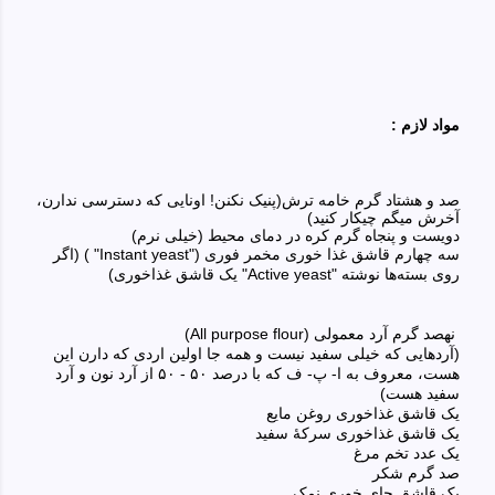
مواد لازم :
صد و هشتاد
گرم خامه ترش(پنیک نکنن! اونایی که دسترسی‌ ندارن،
آخرش میگم چیکار کنید)
دویست و پنجاه گرم
کره در دمای محیط (خیلی‌ نرم)
سه‌ چهارم قاشق غذا خوری مخمر
فوری
("
Instant yeast
" )
)
اگر
روی بسته‌ها نوشته "
Active yeast
" یک قاشق غذاخوری)
نهصد
گر
م
آرد معمولی
(All purpose flour)
(آردهایی که خیلی‌ سفید نیست و همه جا اولین اردی که دارن این
هست، معروف به ا- پ- ف‌‌‌ که با درصد
۵۰ - ۵۰
از آرد نون و آرد
سفید هست)
یک قاشق غذاخوری روغن مایع
یک قاشق غذاخوری سرکهٔ سفید
یک
عدد تخم مرغ
صد
گرم شکر
یک
قاشق چای خوری نمک