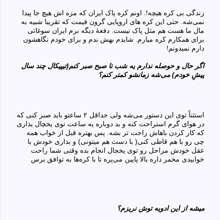
زندگی‌ بی‌ کره هیچه!. اونم کره پاک ایران که مزه اش هیچ جا پیدا
نمی‌شه. حتی این کر‌ه های‌ اروپایی گرون قیمت که تقریبا شبیه به
مال ما هست هم مثل پاک نیست. دفعهٔ دیگه برم ایران سوغاتی
برای همکارم کره میارم. شایدم بهش ندم و برای خودم نگاهشون
دارم نمیدونم!
اگر حال و حوصله ندارم یه شب تا صبح صبر کنم(تیپیکال چند سال
پیشِ خودم) می‌شه زمانشو کمتر کنم؟
استثناً توی این دستور می‌شه ولی‌ حداقل
۲
ساعتو باید صبر کنی‌ که
در هوای گرم استراحت کنه و بد دوباره یه ساعت توی یخچال بذاری
که کار کردن باهاش راحت تر بشه. پس بهتره قبل از خواب همه
چی رو با هم قاطی‌ کنی‌( با دست هم میتونی‌) و بذاری خودش با
عقل خودش مراحل رو توی یخجال انجام بده وقتی‌ شما راحت
خوابیدی مخمر داره بالا پایین می‌پره تا با کره‌ها به توافق برس
میشه از این ادویه توش نریزم؟