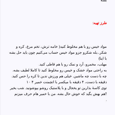
بشه
:طرز تهیه
مواد خیس رو با هم مخلوط کنید( خامه ترش، تخم مرغ، کره و
شکر...بله شکرو جزو مواد خیس حساب می‌کنیم چون باید حل بشه
با اینا)
مهلب، مخمرو، آرد و نمک رو با هم قاطی کنید.
به راحتی‌ مواد خشک و خیس رو مخلوط کنید تا کاملا لطیف بشه.
چه با دست چه ماشین. خیلی‌ هم ورزش ندین تا کره را حس کنید.
دقیقه با دست، ۴ دقیقه با میکسر با اتچمنت خمیر
۴
۱۰
توی کاسهٔ بذارین تو یخجال و با پلاستیک روشو بپوشونید. شب بخیر
هم بهش بگید که خوش حال بشه. من با خمیر هام حرف میزنم!!
.