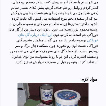
می خواستم با سالاد لبو سروش کنم ، شکر دستور رو خیلی
کمتر کردم و وانیل رو هم حذف کردم. پیش غذای بسیار سالم
(حتی شاید رژیمی ) و خوشمزه ای هم هست و خوبی بزرگش
اینه که از سفیده تخم مرغ استفاده می کنیم . اگه دقت کرده
باشید ، اکثر دستورها زرده طلب و می کنن و سفیده های زیاد
اومده معمولا دور ریخته می شن . توی این دسر من از گل های
خوراکی هم استفاده کردم. توی
این لینک درباره گل های
خوراکی
توضیح دادم. باز هم می گم تا مطمئن نشدید گلی
خوراکی هست اون رو نخورید چون ممکنه دچار مرگ و میر
زودرس بشید . از جمله گل های معروف خوراکی می شه به رز
و بنفشه اشاره کرد ، این دو تا رو با مسولیت من توی غذاتون
استفاده کنید . بقیه رو قبل از مصرف دربارش تحقیق کنید
:مواد لازم