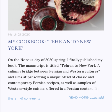
March 21, 2020
MY COOKBOOK: "TEHRAN TO NEW
YORK"
On the Norouz day of 2020 spring, I finally published my
book. The manuscript is titled: "Tehran to New York: A
culinary bridge between Persian and Western cultures"
and aims at presenting a unique blend of classic and
contemporary Persian recipes, as well as samples of
Western-style cuisine, offered in a Persian context. It is
important to build bridges between cultures, and not
READ MORE-ادامه مطلب
Share
47 comments
walls. This book aims at constructing a bridge between
the Persian and Western cultures. The book may be
ordered here: https://www.amazon.com/Tehran-New-