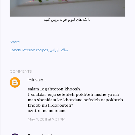
با تکه های لبو و جوانه تزیین کنید
Share
سالاد
ایرانی
Persian recipes
Labels:
COMMENTS
leili
said…
salam ..ogahteton khoosh...
1 soal:dar enja sefefdeh pokhteh mishe ya na?
man shenidam ke khordane sefedeh napokhteh
khoob nist...dorosteh?
azeton mamnonam.
May 7, 2011 at 7:31 PM