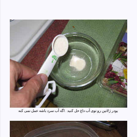
پودر ژلاتین رو توی آب داغ حل کنید . اگه آب سرد باشه عمل نمی کنه