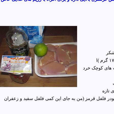
شکر
ب های کوچک خرد
 تازه
ر فلفل قرمز (من به جای این کمی فلفل سفید و زعفران