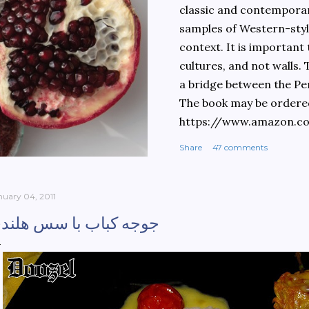
classic and contemporary
samples of Western-style
context. It is important
cultures, and not walls.
a bridge between the Pe
The book may be ordere
https://www.amazon.c
culinary-cultures-
Share
47 comments
ebook/dp/B0861H47GS/
dchild=1&keywords=teh
930&sr=8-1
nuary 04, 2011
جوجه کباب با سس هلند