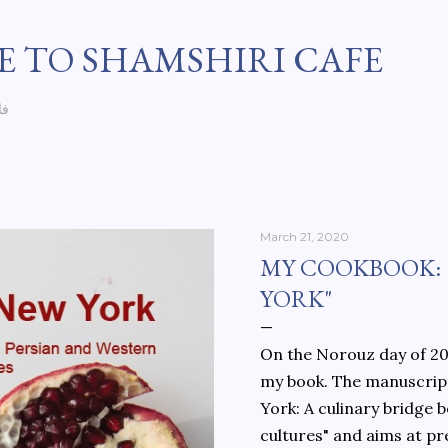
Skip to main content
 TO SHAMSHIRI CAFE
فا
March 21, 2020
MY COOKBOOK:
YORK"
On the Norouz day of 202
my book. The manuscript
York: A culinary bridge
cultures" and aims at pr