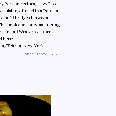
 Persian recipes, as well as
 cuisine, offered in a Persian
 to build bridges between
 This book aims at constructing
rsian and Western cultures.
d here:
om/Tehran-New-York-
READ MORE-ادامه مطلب
ref=sr_1_1?
ran+to+new+york&qid=1584810