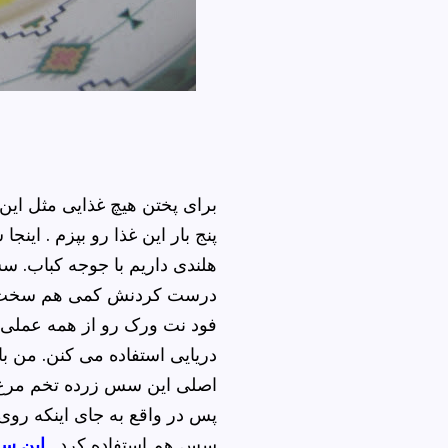
برای پختن هیچ غذایی مثل ای
پنج بار این غذا رو بپزم . اینج
درست کردنش کمی هم سخت. ب
فود نت ورک رو از همه عملی ت
دریایی استفاده می کنن. من ب
اصلی این سس زرده تخم مرغ
پس در واقع به جای اینکه روی 
سس هم استفاده کرد .
این سس 