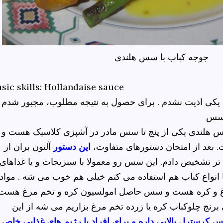
جوجه کباب با سس هلندی
asic skills: Hollandaise sauce
ن یکی اذیت نشدم . برای حصول به نتیجه مطلوب، مجبور شدم
ا سس
هلندی داریم با جوجه کباب. سس هلندی یکی از پنج ت
عد از امتحان دستورهای متفاوت،
این دستور
آلتون بران از
ر تشخیص دادم. این سس رو معمولا با سبزیجات و یا غذاهای
ا انواع کباب هم استفاده می کنم خیلی هم خوب می شه . مواد
 و کره هست و سس حاصل امولسیون کره و تخم مرغ هست 
برنج چلوکباب کره یا زرده تخم مرغ بزاریم می شه از این
کرسترل بالایی داره و برای افراد با رژیم های غذایی خاص