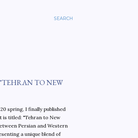
SEARCH
 "TEHRAN TO NEW
0 spring, I finally published
 is titled: "Tehran to New
 between Persian and Western
esenting a unique blend of