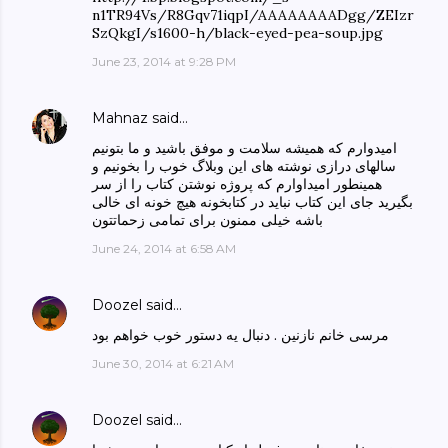
n1TR94Vs/R8Gqv71iqpI/AAAAAAAADgg/ZEIzr
SzQkgI/s1600-h/black-eyed-pea-soup.jpg
June 23, 2014 at 9:28 PM
Mahnaz
said…
امیدوارم که همیشه سلامت و موفق باشید و ما بتونیم
سالهای درازی نوشته های این وبلاگ خوب را بخونیم و
همینطور امیداوارم که پروژه نوشتن کتاب را از سر
بگیرید جای این کتاب نباید در کتابخونه هیچ خونه ای خالی
باشه خیلی ممنون برای تمامی زحماتتون
June 24, 2014 at 6:58 AM
Doozel
said…
مرسی خانم نازنین . دنبال یه دستور خوب خواهم بود
June 30, 2014 at 6:21 AM
Doozel
said…