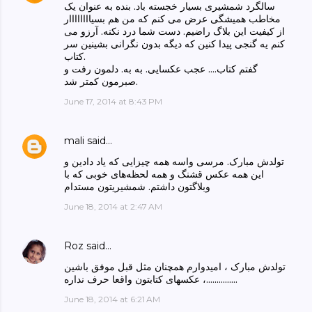
سالگرد شمشیری بسیار خجسته باد. بنده به عنوان یک
مخاطب همیشگی عرض می کنم که من هم بسیاااااااار
از کیفیت این بلاگ راضیم. دست شما درد نکنه. آرزو می
کنم یه گنجی پیدا کنین که دیگه بدون نگرانی بشینین سر
کتاب.
گفتم کتاب.... عجب عکسایی. به به. دلمون رفت و
صبرمون کمتر شد.
June 17, 2014 at 8:43 PM
mali
said…
تولدش مبارک. مرسی واسه همه چیزایی که یاد دادین و
این همه عکس قشنگ و همه لحظه‌های خوبی که با
وبلاگتون داشتم. شمشیریتون مستدام
June 18, 2014 at 2:47 AM
Roz
said…
تولدش مبارک ، امیدوارم همچنان مثل قبل موفق باشین
، عکسهای کتابتون واقعا حرف نداره...............
June 18, 2014 at 6:21 AM