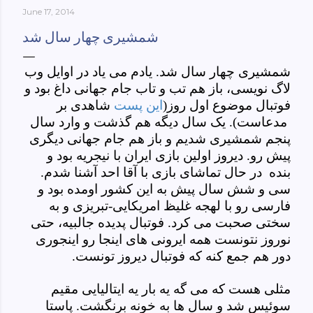
June 17, 2014
York-culinary-cultures-
ebook/dp/B0861H47GS/ref=sr_1_1?
شمشیری چهار سال شد
dchild=1&keywords=tehran+to+new+york&qid=158481093
0&sr=8-1
شمشیری چهار سال شد. یادم می یاد در اوایل وب
لاگ نویسی، باز هم تب و تاب جام جهانی داغ بود و
فوتبال موضوع اول روز(
این پست
شاهدی بر
مدعاست). یک سال دیگه هم گذشت و وارد سال
پنجم شمشیری شدیم و باز هم جام جهانی دیگری
پیش رو. دیروز اولین بازی ایران با نیجریه بود و
بنده در حال تماشای بازی با آقا احد آشنا شدم.
سی و شش سال پیش به این کشور اومده بود و
فارسی رو با لهجه غلیظ امریکایی-تبریزی و به
سختی صحبت می کرد. فوتبال پدیده جالبیه، حتی
نوروز نتونست همه ایرونی های اینجا رو اینجوری
دور هم جمع کنه که فوتبال دیروز تونست.
مثلی هست که می گه یه بار یه ایتالیایی مقیم
سوئیس شد و سال ها به خونه برنگشت. پاستا