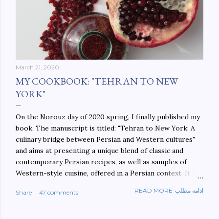
March 21, 2020
MY COOKBOOK: "TEHRAN TO NEW
YORK"
On the Norouz day of 2020 spring, I finally published my
book. The manuscript is titled: "Tehran to New York: A
culinary bridge between Persian and Western cultures"
and aims at presenting a unique blend of classic and
contemporary Persian recipes, as well as samples of
Western-style cuisine, offered in a Persian context. It is
important to build bridges between cultures, and not
READ MORE-ادامه مطلب
Share
47 comments
walls. This book aims at constructing a bridge between
the Persian and Western cultures. The book may be
ordered here: https://www.amazon.com/Tehran-New-