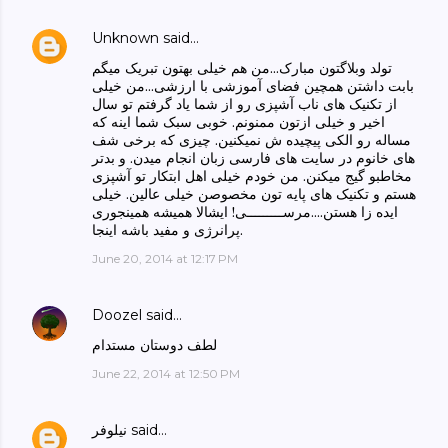
Unknown
said…
تولد وبلاگتون مبارک...من هم خیلی بهتون تبریک میگم
بابت داشتن همچین فضای آموزشی با ارزشی...من خیلی
از تکنیک های ناب آشپزی رو از شما یاد گرفتم تو سال
اخیر و خیلی ازتون ممنونم. خوبی سبک شما اینه که
مساله رو الکی پیچیده ش نمیکنین. چیزی که برخی شف
های خانوم در سایت های فارسی زبان انجام میدن. و بدتر
مخاطبو گیج میکنن. من خودم خیلی اهل ابتکار تو آشپزی
هستم و تکنیک های پایه تون مخصوصن خیلی عالین. خیلی
ایده زا هستن....مرســـــــــی! ایشالا همیشه همینجوری
پرانرژی و مفید باشه اینجا.
June 20, 2014 at 12:17 PM
Doozel
said…
لطف دوستان مستدام
June 22, 2014 at 12:50 PM
said…
نیلوفر