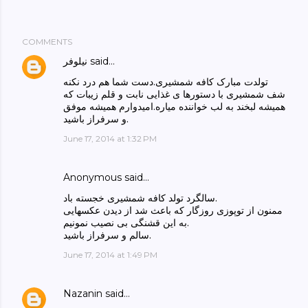
COMMENTS
said…
نیلوفر
تولدت مبارک کافه شمشیری.دست شما هم درد نکنه
شف شمشیری با دستورها ی غذایی نابت و قلم زیبات که
همیشه لبخند به لب خواننده میاره.امیدوارم همیشه موفق
و سرفراز باشید.
June 17, 2014 at 1:32 PM
Anonymous said…
سالگرد تولد کافه شمشیری خجسته باد.
ممنون از توپوزی روزگار که باعث شد از دیدن عکسهایی
به این قشنگی بی نصیب نمونیم.
سالم و سرفراز باشید.
June 17, 2014 at 1:49 PM
Nazanin
said…