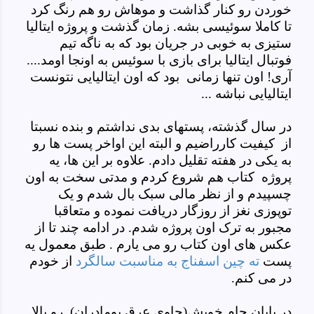
خوردن رو کنار گذاشت و موهاش رو هم رنگ کرد
تا کاملا سوئیسی بشه. زمان گذشت و پروژه ایتالیا
ستیزی به خوبی در جریان بود که به ناگه تیم
فوتبال ایتالیا برای بازی با سوئیس به اونجا اومد....
آری! اون تنها زمانی بود که اون ایتالیایی نتونست
ایتالیایی نباشه ...
در سال گذشته، پستهای بدی نداشتم و بنده نسبتا
از کیفیت کار
راضیم
و البته این اواخر پست ها رو
به یکی در هفته تقلیل دادم. علاوه بر این ها، یه
پروژه کتاب هم شروع کردم و مدتی سخت به اون
چسپیدم و از نظر مالی سبک بال شدم و یک
توپوزی نغز از روزگار دریافت نموده و متعاقبا
مجبور به ترک اون پروژه شدم. در ادامه چند تا از
عکس های اون کتاب رو می یارم . طبق معمول یه
پست
ته چین اسفناج به مناسبت سالگرد
از خودم
در می کنم.
در پایان جام خویش(حاوی عرق بومادران) رو بالا