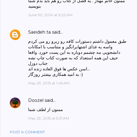
ممنون خانم مهناز . یه فصل از کتاب رو هم باید بدم شما
بنویسید
June 30, 2014 at 6:22 AM
Saeideh ta
said…
طبق معمول داشتم دستورات کافه رو زیرو رو می کردم
واسه یه غذای اشتهابرانگیز و متناسب با امکانات
دانشجویی مه چشمم دوباره به این پست خورد. واقعا
حیف این همه استعداد که به صورت کتاب چاپ نشه
جناب دوزل
اسن عکس ها فوق العاده زنده اند...
به امید همکاری بیشتر روزگار :)
May 29, 2015 at 1:45 AM
Doozel
said…
ممنون از لطف شما
May 29, 2015 at 5:31 AM
POST A COMMENT