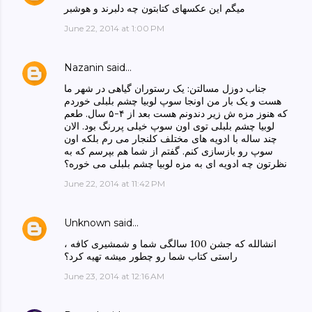
میگم این عکسهای کتابتون چه دلبرند و هوشبر
June 22, 2014 at 1:00 PM
Nazanin
said…
جناب دوزل مسالتن: یک رستوران گیاهی در شهر ما
هست و یک بار من اونجا سوپ لوبیا چشم بلبلی خوردم
که هنوز مزه ش زیر دندونم هست بعد از ۴-۵ سال. طعم
لوبیا چشم بلبلی توی اون سوپ خیلی پررنگ بود. الان
چند ساله با ادویه های مختلف کلنجار می رم بلکه اون
سوپ رو بازسازی کنم. گفتم از شما هم بپرسم که به
نظرتون چه ادویه ای به مزه لوبیا چشم بلبلی می خوره؟
June 22, 2014 at 11:42 PM
Unknown
said…
انشالله که جشن 100 سالگی شما و شمشیری کافه ،
راستی کتاب شما رو چطور میشه تهیه کرد؟
June 23, 2014 at 12:16 AM