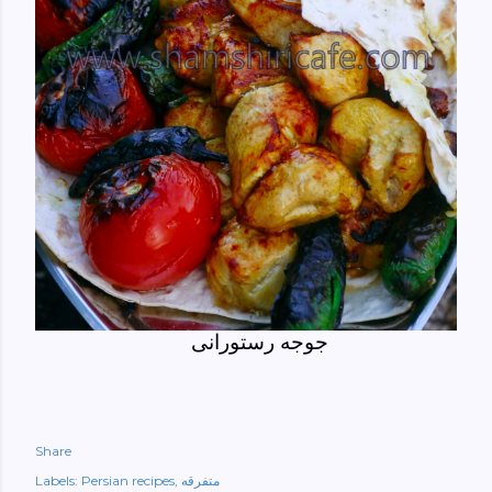
جوجه رستورانی
Share
متفرقه
Persian recipes
Labels: