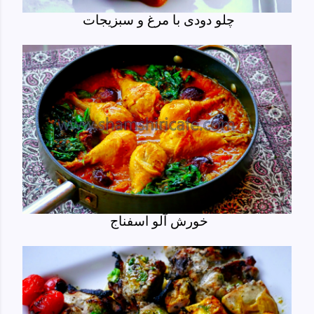
چلو دودی با مرغ و سبزیجات
خورش آلو اسفناج