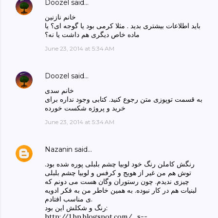
Doozel
said…
خانم نازنین
باید اطلاعات بیشتری بدید . مثلا کرمی بود یا گوجه ای؟ یا
ماده خاص دیگری هم داشت یا نه؟
June 23, 2014 at 5:34 AM
Doozel
said…
خانم سدی
به قسمت توپوزی متن رجوع کنید. کتابی وجود نداره برای
خرید و پروژه شکست خورده
June 23, 2014 at 5:34 AM
Nazanin
said…
رنگش کاملن رنگ خود لوبیا چشم بلبلی پوره شده بود.
توش هم من غیر از هویج و کرفس و لوبیا چشم بلبلی
چیزی ندیدم. چون رستوران وگان هست می دونم که
لبنیات هم در کار نبوده. به همین خاطر من به فکر ادویه
ی مناسب افتادم.
رنگ و شکلش این بود:
http://1.bp.blogspot.com/_s--