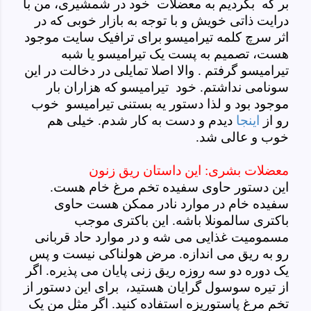
بر که بگردیم به معضلات خود در شمشیری، من با
درایت ذاتی خویش و با توجه به بازار خوبی که در
اثر سرچ کلمه تیرامیسو برای ترافیک سایت موجود
هست، تصمیم به پست یک تیرامیسو یا شبه
تیرامیسو گرفتم . والا اصلا تمایلی در دخالت در این
سونامی نداشتم. خود
تیرامیسو که هزاران بار
موجود بود و لذا
دستور یه بستنی تیرامیسو خوب
رو از
اینجا
دیدم و دست به کار شدم. خیلی هم
خوب و عالی شد.
معضلات بشری: این داستان ریق زنون
این دستور حاوی سفیده تخم مرغ خام هست.
سفیده خام در موارد نادر ممکن هست حاوی
باکتری سالمونلا باشه. این باکتری موجب
مسمومیت غذایی می شه و در موارد حاد قربانی
رو به ریق می اندازه. مرض هولناکی نیست و پس
یک دوره دو سه روزه ریق زنی پایان می پذیره. اگر
از تیره سوسول گرایان هستید، برای این دستور از
تخم مرغ پاستوریزه استفاده کنید. اگر مثل من یک