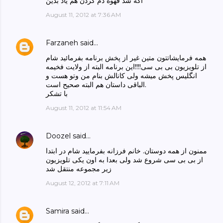
اگه شد قهوه دم کردن هم یاد بدین
August 11, 2012 at 7:36 AM
Farzaneh
said…
همه فرمایشاتتون متین غیر از پخش برنامه بفرمائید شام
از تلویزیون بی بی سی!!!!این برنامه البته از ولایت فخیمه
انگلیس پخش میشه ولی کانالش بنام من وتو هست و
الباقی داستان هم البته صحیح است.
با تشکر
August 11, 2012 at 11:54 AM
Doozel
said…
ممنون از همه دوستان. خانم فرزانه بفرمایید شام در ابتدا
از بی بی سی شروع شد ولی بعدا به اون یکی تلویزیون
زیر مجموعه منتقل شد
August 12, 2012 at 7:11 AM
Samira
said…