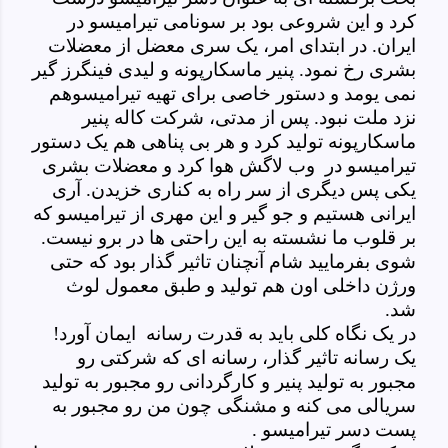
کرد و این شروعی بود بر سونامی تیرامیسو در
ایران. در ابتدای امر، یک سری معضل از معضلات
بشری رخ نمود. پنیر ماسکارپونه و لیدی فینگرز گیر
نمی یومد و دستور خاصی برای تهیه تیرامیسوهم
نزد ملت نبود. پس از مدتی، شرکت کاله پنیر
ماسکارپونه تولید کرد و هر بی پناهی هم یک دستور
تیرامیسو در وب لاگش هوا کرد و معضلات بشری
یکی پس دیگری از سر راه به کناری خزیدن. آری
ایرانی هستیم و جو گیر و این مهری از تیرامیسو که
بر قلوب ما نشسته به این راحتی ها در برو نیست.
شوی بفرمایید شام آنچنان تاثیر گذار بود که حتی
ورژن داخلی اون هم تولید و طبق معمول لوث
شد.
در یک نگاه کلی باید به قدرت رسانه ایمان آورد!
یک رسانه تاثیر گذار، رسانه ای که شرکتی رو
مجبور به تولید پنیر و کارگردانی رو مجبور به تولید
سریالی می کنه و مشنگی چون من رو مجبور به
پست دسر تیرامیسو .