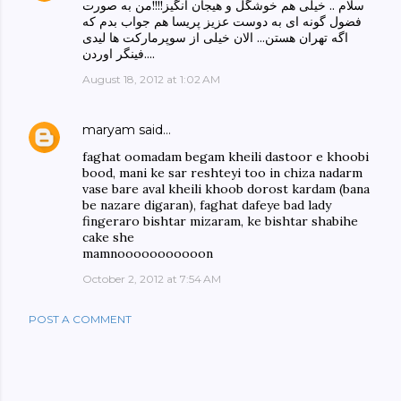
سلام .. خیلی هم خوشگل و هیجان انگیز!!!!من به صورت
فضول گونه ای به دوست عزیز پریسا هم جواب بدم که
اگه تهران هستن... الان خیلی از سوپرمارکت ها لیدی
فینگر اوردن....
August 18, 2012 at 1:02 AM
maryam
said…
faghat oomadam begam kheili dastoor e khoobi
bood, mani ke sar reshteyi too in chiza nadarm
vase bare aval kheili khoob dorost kardam (bana
be nazare digaran), faghat dafeye bad lady
fingeraro bishtar mizaram, ke bishtar shabihe
cake she
mamnooooooooooon
October 2, 2012 at 7:54 AM
POST A COMMENT