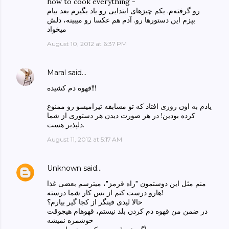
how to cook everything -
رو گرفته‌م. یکم چیزهای ابتدایی رو یاد بگیرم بعد بیام
بپزم این دستورها رو. آدم هم عکسا رو میبینه، دلش
میخواد
August 10, 2012 at 6:37 PM
Maral
said…
قهوه دم کشیده!!!
یادم به اون روزی افتاد که تو مسابقه تیرامیسو رو ممنوع
کرده بودین! در هر صورت دیدن هر دستوری از شما
دلپذیر هست.
August 11, 2012 at 5:17 AM
Unknown
said…
منم مثل این دوستمون "راه قرمز"، میترسم بعضی غذا
هارو درست کنم از بس کار شما درسته!
حالا لیدی فینگر از کجا گیر بیارم؟
در ضمن من قهوه دم کردن بلد نیستم، قهوهام هیچوقت
خوشمزه نمیشه