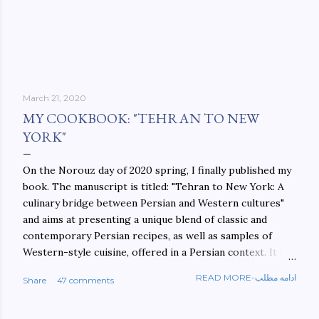
March 21, 2020
MY COOKBOOK: "TEHRAN TO NEW
YORK"
On the Norouz day of 2020 spring, I finally published my
book. The manuscript is titled: "Tehran to New York: A
culinary bridge between Persian and Western cultures"
and aims at presenting a unique blend of classic and
contemporary Persian recipes, as well as samples of
Western-style cuisine, offered in a Persian context. It is
important to build bridges between cultures, and not
READ MORE-ادامه مطلب
Share
47 comments
walls. This book aims at constructing a bridge between
the Persian and Western cultures. The book may be
ordered here: https://www.amazon.com/Tehran-New-