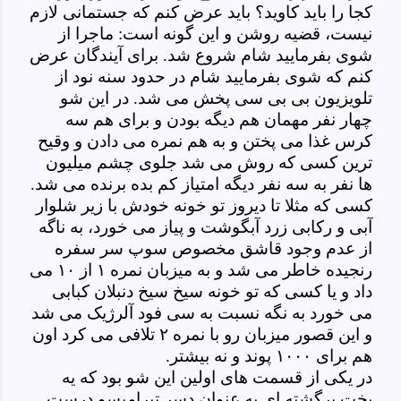
کجا را باید کاوید؟ باید عرض کنم که جستمانی لازم
نیست، قضیه روشن و این گونه است: ماجرا از
شوی بفرمایید شام شروع شد. برای آیندگان عرض
کنم که شوی بفرمایید شام در حدود سنه نود از
تلویزیون بی بی سی پخش می شد. در این شو
چهار نفر مهمان هم دیگه بودن و برای هم سه
کرس غذا می پختن و به هم نمره می دادن و وقیح
ترین کسی که روش می شد جلوی چشم میلیون
ها نفر به سه نفر دیگه امتیاز کم بده برنده می شد.
کسی که مثلا تا دیروز تو خونه خودش با زیر شلوار
آبی و رکابی زرد آبگوشت و پیاز می خورد، به ناگه
از عدم وجود قاشق مخصوص سوپ سر سفره
رنجیده خاطر می شد و به میزبان نمره ۱ از ۱۰ می
داد و یا کسی که تو خونه سیخ سیخ دنبلان کبابی
می خورد به نگه نسبت به سی فود آلرژیک می شد
و این قصور میزبان رو با نمره ۲ تلافی می کرد اون
هم برای ۱۰۰۰ پوند و نه بیشتر.
در یکی از قسمت های اولین این شو بود که یه
بخت برگشته ای به عنوان دسر تیرامیسو درست