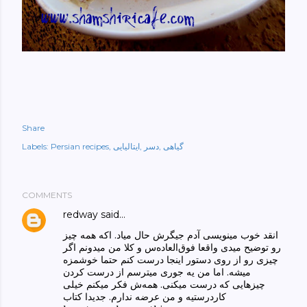
Share
گیاهی
دسر
ایتالیایی
Persian recipes
Labels:
COMMENTS
redway
said…
انقد خوب مینویسی آدم جیگرش حال میاد. اکه همه چیز
رو توضیح میدی واقعا فوق‌العاده‌س و کلا من میدونم اگر
چیزی رو از روی دستور اینجا درست کنم حتما خوشمزه
میشه. اما من یه جوری میترسم از درست کردن
چیزهایی که درست میکنی. همه‌ش فکر میکنم خیلی
کاردرستیه و من عرضه ندارم. جدیدا کتاب