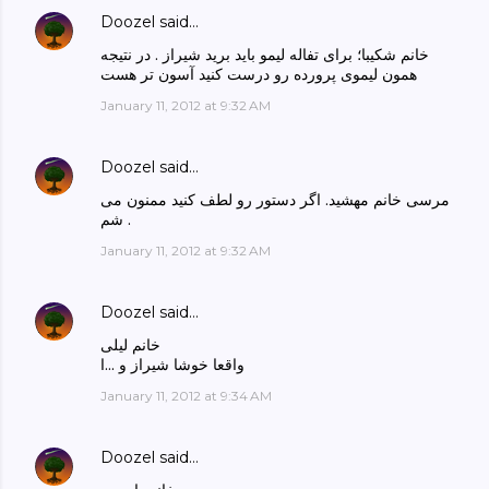
Doozel
said…
خانم شکیبا؛ برای تفاله لیمو باید برید شیراز . در نتیجه
همون لیموی پرورده رو درست کنید آسون تر هست
January 11, 2012 at 9:32 AM
Doozel
said…
مرسی خانم مهشید. اگر دستور رو لطف کنید ممنون می
شم .
January 11, 2012 at 9:32 AM
Doozel
said…
خانم لیلی
واقعا خوشا شیراز و ...ا
January 11, 2012 at 9:34 AM
Doozel
said…