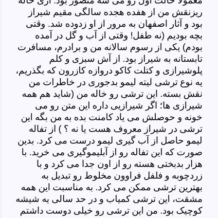
معمولا حالت اول رو می شه متصور بود. آری خاله
ریزنقش من از هفده هجده سالگی مقیم شیراز
بود و آثار اصفهان به مرور از او زدوده شد. وقتی
بچه بودیم (نه طفل! وقتی از آب و گل در آمده
بودم) یکی از رسوم سالانه من و برادرم، مسافرت
تابستانه به شیراز بود. از آش سبزی و کلم
پلوشیرازی و کتلت کاکو دروازه کازرون که بگذریم،
یه نوع ترشی لیته لیمو بدجوری در خاطرات من
نقش بسته. این ترشی رو خاله من (شاید هم همه
شیرازی ها؛ اگر شیرازیی داره این متن رو می
خونه و حوصلش می یاد کامنت بده به من بگه این
ترشی در شیراز معروف هست یا نه ؟ ) از تفاله
لیمو حاصل از آب گیری لیمو درست می کرد. بدین
صورت که این تفاله رو از آبلیموگیری می خرید. با
هزار بدبختی هسته رو از اون جدا می کرد و با
زردچوبه و فلفل فراوون مخلوط رو تبدیل به
بهترین ترشی ممکن می کرد. به مناسبت این همه
مشقت، این ترشی کمیاب و در حد سالی یه شیشه
کوچیک بود. من این ترشی رو خیلی دوست داشتم