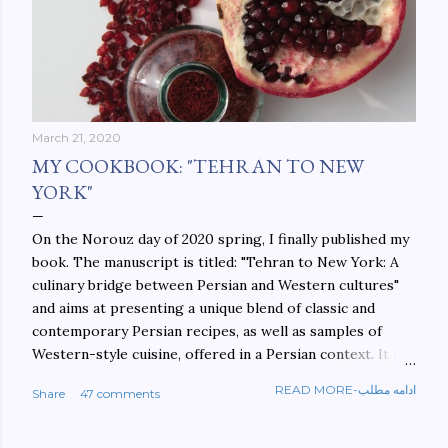
March 21, 2020
MY COOKBOOK: "TEHRAN TO NEW
YORK"
On the Norouz day of 2020 spring, I finally published my
book. The manuscript is titled: "Tehran to New York: A
culinary bridge between Persian and Western cultures"
and aims at presenting a unique blend of classic and
contemporary Persian recipes, as well as samples of
Western-style cuisine, offered in a Persian context. It is
important to build bridges between cultures, and not
READ MORE-ادامه مطلب
Share
47 comments
walls. This book aims at constructing a bridge between
the Persian and Western cultures. The book may be
ordered here: https://www.amazon.com/Tehran-New-