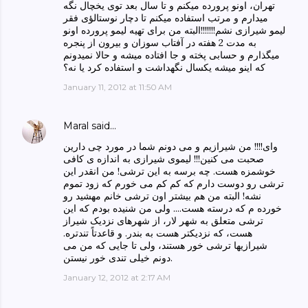
تهران، اونو پرورده میکنم و تا سال بعد توی یخچال نگه
میدارم و مرتب استفاده میکنم تا دچار نوستالؤی فقر
لیمو شیرازی نشم!!!!!!!البته من برای تهیه لیمو پرورده اونو
به مدت 2 هفته در آفتاب سوزان و بیرون از پنجره
میگذارم و حسابی پخته و جا افتاده میشه و حالا نمیدونم
که اینو میشه یکسال نگهداشت و استفاده کرد یا نه؟
January 11, 2012 at 11:50 AM
Maral
said…
وای!!!! من شیرازیم و می دونم شما در مورد چی دارین
صحبت می کنین!!! لیموی شیرازی به اندازه ی کافی
خوشمزه هست. چه برسه به این ترشی! من انقدر این
ترشی رو دوست دارم که کم کم می خورم که زود تموم
نشه! البته من هم بیشتر اون ترشی خانم مهشید رو
خورده م که درسته هست.... ولی من شنیده بودم که این
ترشی متعلق به شهر لار، از شهرهای نزدیک شیراز
هست، که نزدیکتر هست به بندر. و قاعدتاً تندتره.
شیرازیها ترشی خور هستند، ولی تا جایی که من می
دونم خیلی تندی خور نیستن.
January 12, 2012 at 2:17 AM