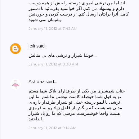
اند اما من ترشی لیمو ی درسته را بیش از همه دوست
دارم و پیشنهاد می کنم. اگر خواستید بفرمائید تا دستور
کامل آنرا برایتان ارسال کنم. از درست کردن و خوردنش
پشیمان نمی شوید.
January 11, 2012 at 7:42 AM
leili
said…
خوشا شیراز و ترشی های بی مثالش....
January 11, 2012 at 8:30 AM
Ashpaz
said…
جناب شمشیری من یکی از طرفدارای بلاگ شما هستم
،و به قول شما حوصله کامنت نوشتن نداشتم اما این
ترشی با لیمو درسته خیلی تو شیراز طرفدار داره ی
مدلی هم هست که رنگش از فلفل زیاد رو به قرمزی
هست واقعا خوشمزست مرسی که ما رو یاد شیراز
انداختید.
January 11, 2012 at 9:14 AM