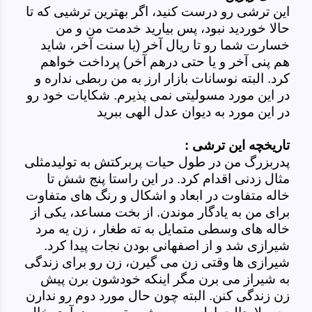
این ترشی رو درست کنید، اگر بهترین ترشیی که تا
حالا خوردید نبود، پس بیارید خدمت من و من
خسارت شما رو تا ریال آخر (یا سنت آخر، شاید
هم پنی آخر و یا حتی درهم آخر) پرداخت خواهم
کرد. البته نوسانات بازار ارز به من ربطی نداره و
در این مورد مسولیتی نمی پذیرم. شکایات خود رو
در این مورد به دیوان عدل الهی ببرید
تاریخچه این ترشی :
پدربزرگ من در طول حیات پربرکتش به تولیدمثلی
مثال زدنی اقدام کرد. در این راستا پنج شش تا
خاله متفاوت در ابعاد و اشکال و رنگ های متفاوت
برای من به یادگار موندن. از بخت مساعد، یکی از
خاله های وسطی متمایل به ته
طغار
، زن یه مرد
شیرازی شد و از اصفهانی بودن نجات پیدا کرد.
شیرازی ها وقتی زن می گیرن، زن رو برای زندگی
به شیراز می برن مگر اینکه خودشون برن پیش
زن زندگی کنن. البته چون حال مورد دوم رو ندارن