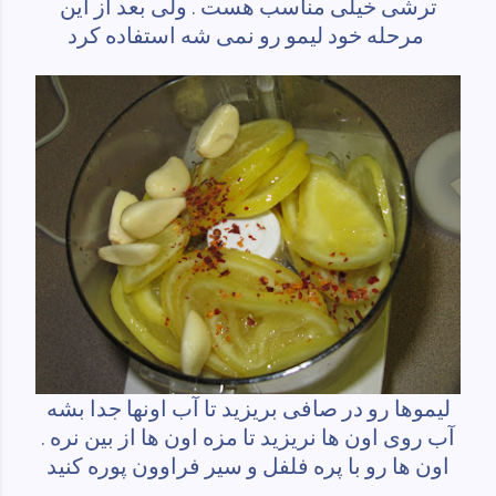
ترشی خیلی مناسب هست . ولی بعد از این
مرحله خود لیمو رو نمی شه استفاده کرد
لیموها رو در صافی بریزید تا آب اونها جدا بشه
آب روی اون ها نریزید تا مزه اون ها از بین نره .
اون ها رو با پره فلفل و سیر فراوون پوره کنید