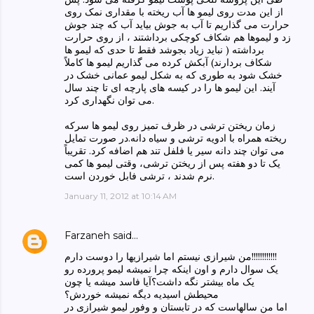
از این مدت روی لیمو ها آب ریخته با مقداری نمک روی
حرارت می گذاریم تا آب به جوش بیاید آب که چند جوش
زد و لیموها هم شکاف کوچکی برداشتند ، از روی حرارت
برداشته ( نباید زیاد بجوشد فقط تا حدی که لیمو ها
شکاف بردارند) آبکش کرده می گذاریم لیمو ها کاملاً
خشک شود به طوری که به شکل لیمو عمانی خشک در
آیند. این لیمو ها را در کیسه های پارچه ای تا چند سال
می توان نگهداری کرد.
زمان ریختن ترشی در ظرف تمیز روی لیمو ها سرکه
ریخته همراه با ادویه ترشی و سیاه دانه.در صورت تمایل
می توان چند دانه سیر یا فلفل تند هم اضافه کرد. تقریباً
یک تا دو هفته پس از ریختن ترشی، وقتی لیمو ها کمی
نرم شدند ، ترشی فابل خوردن است.
January 11, 2012 at 10:14 AM
Farzaneh
said…
من شیرازی نیستم اما شیرازیها را دوست دارم!!!!!!!!!!!!
یک سوال دارم و اون اینکه چرا نمیشه لیمو پرورده رو
یک ماه بیشتر نگه داشت؟آیا فاسد میشه یا چون
محیطش اسیدیه دیگه نمیشه خوردش؟
اما من سالهاست که در تابستان و وفور لیمو شیرازی در