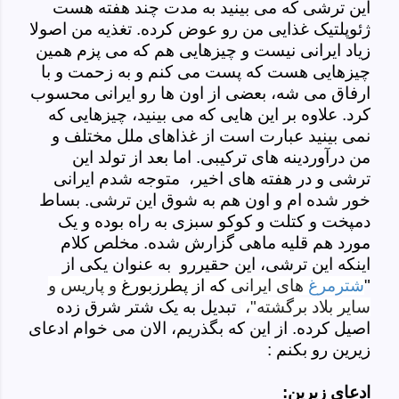
این ترشی که می بینید به مدت چند هفته هست
ژئوپلتیک غذایی من رو عوض کرده. تغذیه من اصولا
زیاد ایرانی نیست و چیزهایی هم که می پزم همین
چیزهایی هست که پست می کنم و به زحمت و با
ارفاق می شه، بعضی از اون ها رو ایرانی محسوب
کرد. علاوه بر این هایی که می بینید، چیزهایی که
نمی بینید عبارت است از غذاهای ملل مختلف و
من درآوردینه های ترکیبی. اما بعد از تولد این
ترشی و در هفته های اخیر، متوجه شدم ایرانی
خور شده ام و اون هم به شوق این ترشی. بساط
دمپخت و کتلت و کوکو سبزی به راه بوده و یک
مورد هم قلیه ماهی گزارش شده. مخلص کلام
اینکه این ترشی، این حقیررو به عنوان یکی از
"
شترمرغ
هاى ايرانى
كه از پطرزبورغ
و پاريس و
ساير بلاد برگشته"،
تبدیل به یک شتر شرق زده
اصیل کرده. از این که بگذریم، الان می خوام ادعای
زیرین رو بکنم :
ادعای زیرین: