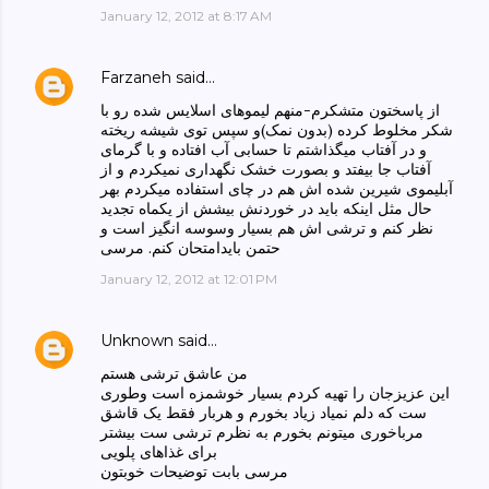
January 12, 2012 at 8:17 AM
Farzaneh
said…
از پاسختون متشکرم-منهم لیموهای اسلایس شده رو با
شکر مخلوط کرده (بدون نمک)و سپس توی شیشه ریخته
و در آفتاب میگذاشتم تا حسابی آب افتاده و با گرمای
آفتاب جا بیفتد و بصورت خشک نگهداری نمیکردم و از
آبلیموی شیرین شده اش هم در چای استفاده میکردم بهر
حال مثل اینکه باید در خوردنش بیشش از یکماه تجدید
نظر کنم و ترشی اش هم بسیار وسوسه انگیز است و
حتمن بایدامتحان کنم. مرسی
January 12, 2012 at 12:01 PM
Unknown
said…
من عاشق ترشی هستم
این عزیزجان را تهیه کردم بسیار خوشمزه است وطوری
ست که دلم نمیاد زیاد بخورم و هربار فقط یک قاشق
مرباخوری میتونم بخورم به نظرم ترشی ست بیشتر
برای غذاهای پلویی
مرسی بابت توضیحات خوبتون