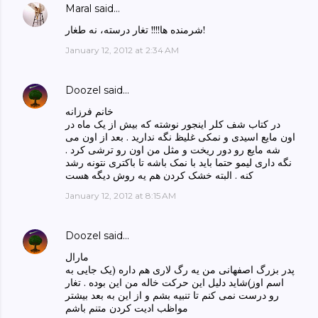
Maral
said…
شرمنده ها!!!! تغار درسته، نه طغار!
January 12, 2012 at 2:34 AM
Doozel
said…
خانم فرزانه
در کتاب شف کلر اینجور نوشته که بیش از یک ماه در
اون مایع اسیدی و نمکی غلیظ نگه ندارید . بعد از اون می
شه مایع رو دور ریخت و مثل من اون رو ترشی کرد .
نگه داری لیمو حتما باید با نمک باشه تا باکتری نتونه رشد
کنه . البته خشک کردن هم یه روش دیگه هست
January 12, 2012 at 8:15 AM
Doozel
said…
مارال
پدر بزرگ اصفهانی من یه رگ لاری هم داره (یک جایی به
اسم اوز)شاید دلیل این حرکت خاله من این بوده . تغار
رو درست نمی کنم تا تنبیه بشم و از این به بعد بیشتر
مواظب ادیت کردن متنم باشم