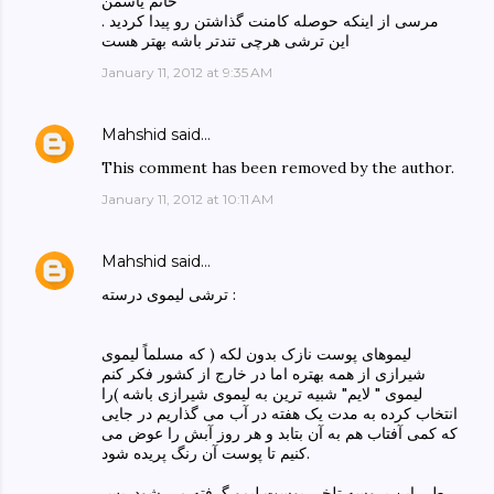
خانم یاسمن
مرسی از اینکه حوصله کامنت گذاشتن رو پیدا کردید .
این ترشی هرچی تندتر باشه بهتر هست
January 11, 2012 at 9:35 AM
Mahshid
said…
This comment has been removed by the author.
January 11, 2012 at 10:11 AM
Mahshid
said…
ترشی لیموی درسته :
لیموهای پوست نازک بدون لکه ( که مسلماً لیموی
شیرازی از همه بهتره اما در خارج از کشور فکر کنم
لیموی " لایم" شبیه ترین به لیموی شیرازی باشه )را
انتخاب کرده به مدت یک هفته در آب می گذاریم در جایی
که کمی آفتاب هم به آن بتابد و هر روز آبش را عوض می
کنیم تا پوست آن رنگ پریده شود.
طی این پروسه تلخی پوست لیمو گرفته می شود. پس